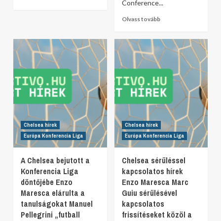
Conference...
Olvass tovább
Chelsea hírek
Chelsea hírek
Európa Konferencia Liga
Európa Konferencia Liga
A Chelsea bejutott a
Chelsea sérüléssel
Konferencia Liga
kapcsolatos hírek
döntőjébe Enzo
Enzo Maresca Marc
Maresca elárulta a
Guiu sérülésével
tanulságokat Manuel
kapcsolatos
Pellegrini „futball
frissítéseket közöl a