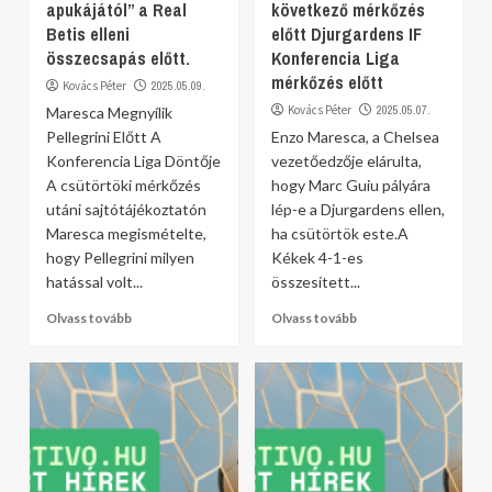
apukájától” a Real
következő mérkőzés
Betis elleni
előtt Djurgardens IF
összecsapás előtt.
Konferencia Liga
mérkőzés előtt
Kovács Péter
2025.05.09.
Kovács Péter
2025.05.07.
Maresca Megnyílik
Pellegrini Előtt A
Enzo Maresca, a Chelsea
Konferencia Liga Döntője
vezetőedzője elárulta,
A csütörtöki mérkőzés
hogy Marc Guiu pályára
utáni sajtótájékoztatón
lép-e a Djurgardens ellen,
Maresca megismételte,
ha csütörtök este.A
hogy Pellegrini milyen
Kékek 4-1-es
hatással volt...
összesített...
Olvass tovább
Olvass tovább