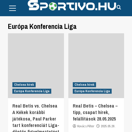
Primary
Skip
Menu
to
content
Európa Konferencia Liga
Chelsea hírek
Chelsea hírek
Európa Konferencia Liga
Európa Konferencia Liga
Real Betis vs. Chelsea
Real Betis – Chelsea –
A Kékek korábbi
tipp, csapat hírek,
játékosa, Paul Parker
felállítások 28.05.2025
tart konferenciát Liga-
Kovács Péter
2025.05.26.
döntős figyelmeztetést