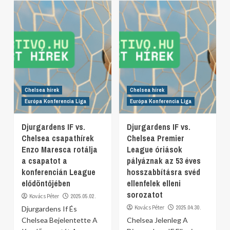
Chelsea hírek
Chelsea hírek
Európa Konferencia Liga
Európa Konferencia Liga
Djurgardens IF vs.
Djurgardens IF vs.
Chelsea csapathírek
Chelsea Premier
Enzo Maresca rotálja
League óriások
a csapatot a
pályáznak az 53 éves
konferencián League
hosszabbításra svéd
elődöntőjében
ellenfelek elleni
sorozatot
Kovács Péter
2025.05.02.
Kovács Péter
2025.04.30.
Djurgardens If És
Chelsea Bejelentette A
Chelsea Jelenleg A