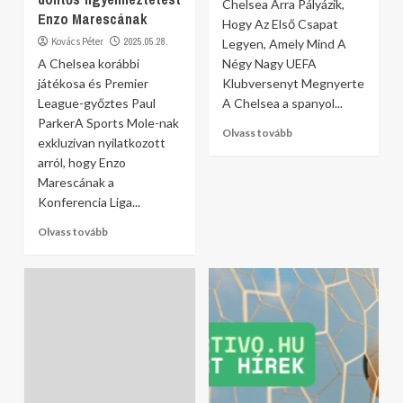
Chelsea Arra Pályázik,
Enzo Marescának
Hogy Az Első Csapat
Kovács Péter
2025.05.28.
Legyen, Amely Mind A
A Chelsea korábbi
Négy Nagy UEFA
játékosa és Premier
Klubversenyt Megnyerte
League-győztes Paul
A Chelsea a spanyol...
ParkerA Sports Mole-nak
Olvass tovább
exkluzívan nyilatkozott
arról, hogy Enzo
Marescának a
Konferencia Liga...
Olvass tovább