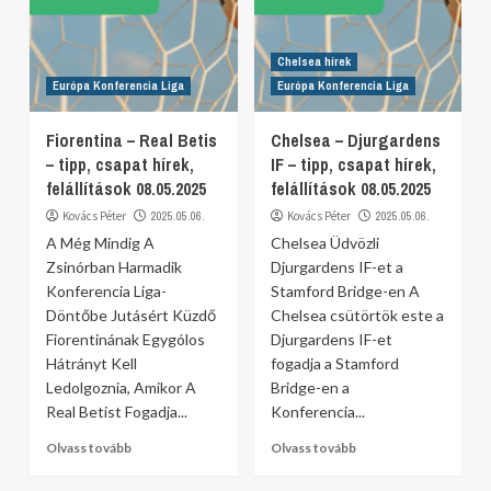
Chelsea hírek
Európa Konferencia Liga
Európa Konferencia Liga
Fiorentina – Real Betis
Chelsea – Djurgardens
– tipp, csapat hírek,
IF – tipp, csapat hírek,
felállítások 08.05.2025
felállítások 08.05.2025
Kovács Péter
2025.05.06.
Kovács Péter
2025.05.06.
A Még Mindig A
Chelsea Üdvözli
Zsinórban Harmadik
Djurgardens IF-et a
Konferencia Liga-
Stamford Bridge-en A
Döntőbe Jutásért Küzdő
Chelsea csütörtök este a
Fiorentinának Egygólos
Djurgardens IF-et
Hátrányt Kell
fogadja a Stamford
Ledolgoznia, Amikor A
Bridge-en a
Real Betist Fogadja...
Konferencia...
Olvass tovább
Olvass tovább