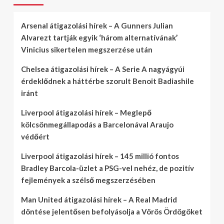
Arsenal átigazolási hírek – A Gunners Julian
Alvarezt tartják egyik ‘három alternatívának’
Vinicius sikertelen megszerzése után
Chelsea átigazolási hírek – A Serie A nagyágyúi
érdeklődnek a háttérbe szorult Benoit Badiashile
iránt
Liverpool átigazolási hírek – Meglepő
kölcsönmegállapodás a Barcelonával Araujo
védőért
Liverpool átigazolási hírek – 145 millió fontos
Bradley Barcola-üzlet a PSG-vel nehéz, de pozitív
fejlemények a szélső megszerzésében
Man United átigazolási hírek – A Real Madrid
döntése jelentősen befolyásolja a Vörös Ördögöket