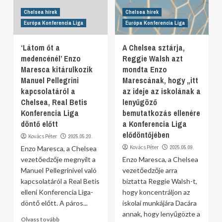
Chelsea hírek
Chelsea hírek
Európa Konferencia Liga
Európa Konferencia Liga
‘Látom őt a
A Chelsea sztárja,
medencénél’ Enzo
Reggie Walsh azt
Maresca kitárulkozik
mondta Enzo
Manuel Pellegrini
Marescának, hogy „itt
kapcsolatáról a
az ideje az iskolának a
Chelsea, Real Betis
lenyűgöző
Konferencia Liga
bemutatkozás ellenére
döntő előtt
a Konferencia Liga
elődöntőjében
Kovács Péter
2025.05.20.
Kovács Péter
2025.05.09.
Enzo Maresca, a Chelsea
vezetőedzője megnyílt a
Enzo Maresca, a Chelsea
Manuel Pellegrinivel való
vezetőedzője arra
kapcsolatáról a Real Betis
biztatta Reggie Walsh-t,
elleni Konferencia Liga-
hogy koncentráljon az
döntő előtt. A páros...
iskolai munkájára Dacára
annak, hogy lenyűgözte a
Olvass tovább