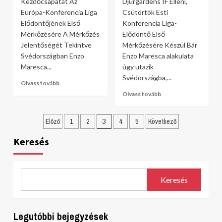
Kezdőcsapatát Az
Djurgardens IF Elleni,
Európa-Konferencia Liga
Csütörtök Esti
Elődöntőjének Első
Konferencia Liga-
Mérkőzésére A Mérkőzés
Elődöntő Első
Jelentőségét Tekintve
Mérkőzésére Készül Bár
Svédországban Enzo
Enzo Maresca alakulata
Maresca...
úgy utazik
Svédországba,...
Olvass tovább
Olvass tovább
Bejegyzések
Előző
1
2
3
4
5
Következő
lapozása
Keresés
Keresés
Legutóbbi bejegyzések