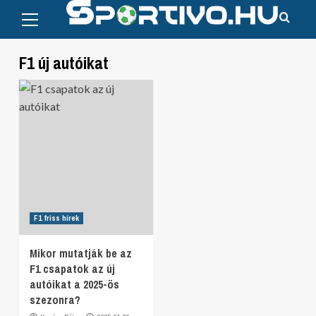
Primary
Skip
Menu
to
content
F1 új autóikat
F1 friss hírek
Mikor mutatják be az
F1 csapatok az új
autóikat a 2025-ös
szezonra?