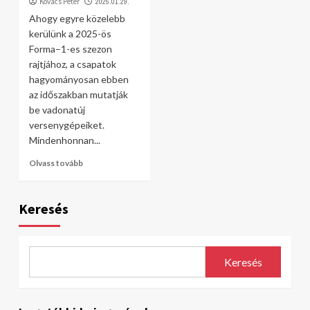
Kovács Péter
2025.01.29.
Ahogy egyre közelebb
kerülünk a 2025-ös
Forma–1-es szezon
rajtjához, a csapatok
hagyományosan ebben
az időszakban mutatják
be vadonatúj
versenygépeiket.
Mindenhonnan...
Olvass tovább
Keresés
Keresés