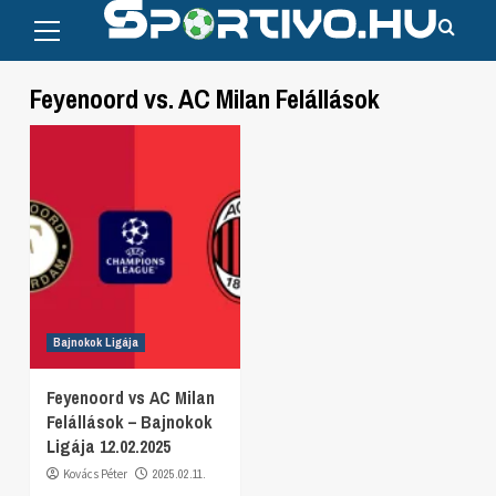
Primary
Skip
Menu
to
content
Feyenoord vs. AC Milan Felállások
Bajnokok Ligája
Feyenoord vs AC Milan
Felállások – Bajnokok
Ligája 12.02.2025
Kovács Péter
2025.02.11.