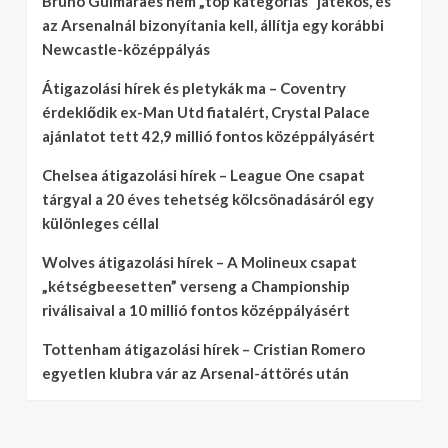
Bruno Guimaraes nem „top kategóriás” játékos, és
az Arsenalnál bizonyítania kell, állítja egy korábbi
Newcastle-középpályás
Átigazolási hírek és pletykák ma – Coventry
érdeklődik ex-Man Utd fiatalért, Crystal Palace
ajánlatot tett 42,9 millió fontos középpályásért
Chelsea átigazolási hírek – League One csapat
tárgyal a 20 éves tehetség kölcsönadásáról egy
különleges céllal
Wolves átigazolási hírek – A Molineux csapat
„kétségbeesetten” verseng a Championship
riválisaival a 10 millió fontos középpályásért
Tottenham átigazolási hírek – Cristian Romero
egyetlen klubra vár az Arsenal-áttörés után