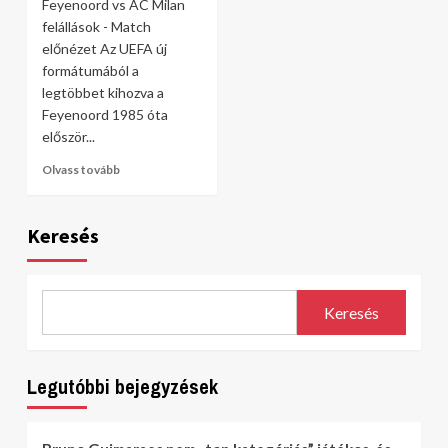
Feyenoord vs AC Milan
felállások - Match
előnézet Az UEFA új
formátumából a
legtöbbet kihozva a
Feyenoord 1985 óta
először...
Olvass tovább
Keresés
Keresés
Legutóbbi bejegyzések