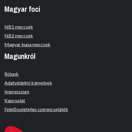
Magyar foci
NB1 meccsek
NB2 meccsek
Magyar kupa meccsek
Magunkról
Rólunk
Adatvédelmi irányelvek
Impresszum
Kapcsolat
Felelősségteljes szerencsejáték