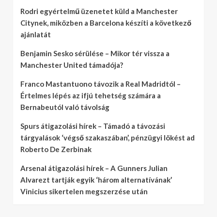
Rodri egyértelmű üzenetet küld a Manchester
Citynek, miközben a Barcelona készíti a következő
ajánlatát
Benjamin Sesko sérülése – Mikor tér vissza a
Manchester United támadója?
Franco Mastantuono távozik a Real Madridtól –
Értelmes lépés az ifjú tehetség számára a
Bernabeutól való távolság
Spurs átigazolási hírek – Támadó a távozási
tárgyalások ‘végső szakaszában’, pénzügyi lökést ad
Roberto De Zerbinak
Arsenal átigazolási hírek – A Gunners Julian
Alvarezt tartják egyik ‘három alternatívának’
Vinicius sikertelen megszerzése után