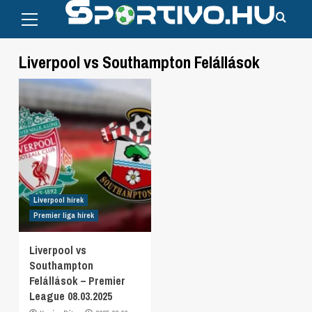
Primary
Skip
Menu
to
content
Liverpool vs Southampton Felállások
Liverpool hírek
Premier liga hírek
Liverpool vs
Southampton
Felállások – Premier
League 08.03.2025