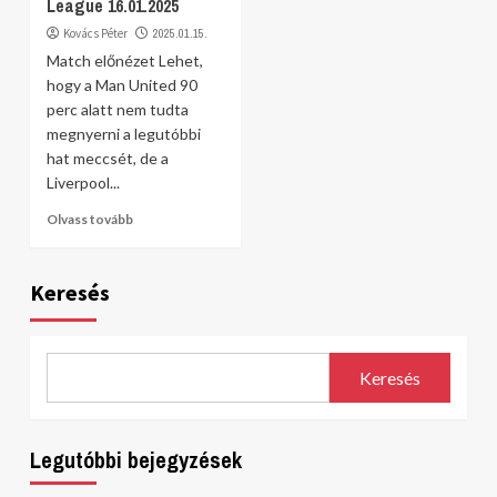
League 16.01.2025
Kovács Péter
2025.01.15.
Match előnézet Lehet,
hogy a Man United 90
perc alatt nem tudta
megnyerni a legutóbbi
hat meccsét, de a
Liverpool...
Olvass tovább
Keresés
Keresés
Legutóbbi bejegyzések