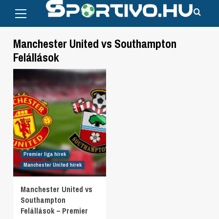
Primary
Skip
Menu
to
content
Manchester United vs Southampton
Felállások
Premier liga hírek
Manchester United hírek
Manchester United vs
Southampton
Felállások – Premier