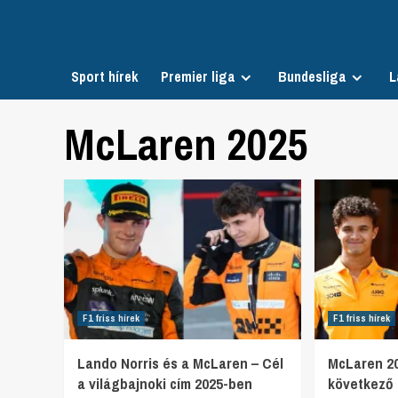
Skip
to
content
Sport hírek
Premier liga
Bundesliga
L
McLaren 2025
F1 friss hírek
F1 friss hírek
Lando Norris és a McLaren – Cél
McLaren 20
a világbajnoki cím 2025-ben
következő 