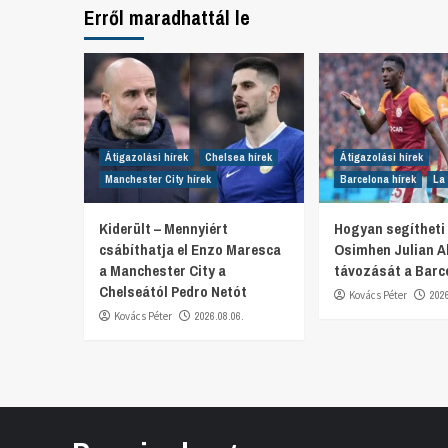
Erről maradhattál le
Átigazolási hírek
Chelsea hírek
Átigazolási hírek
Manchester City hírek
Barcelona hírek
La 
Kiderült – Mennyiért
Hogyan segítheti 
csábíthatja el Enzo Maresca
Osimhen Julian A
a Manchester City a
távozását a Barc
Chelseától Pedro Netót
Kovács Péter
202
Kovács Péter
2026.08.06.