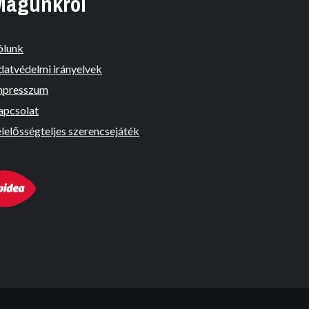
Magunkról
ólunk
datvédelmi irányelvek
mpresszum
apcsolat
lelősségteljes szerencsejáték