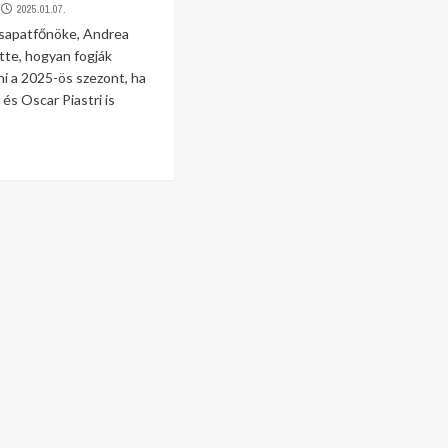
2025.01.07.
sapatfőnöke, Andrea
ette, hogyan fogják
i a 2025-ös szezont, ha
 és Oscar Piastri is