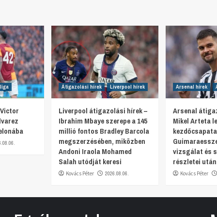
liga
Átigazolási hírek
Liverpool hírek
Arsenal hírek
Victor
Liverpool átigazolási hírek –
Arsenal átigaz
lvarez
Ibrahim Mbaye szerepe a 145
Mikel Arteta 
elonába
millió fontos Bradley Barcola
kezdőcsapata
megszerzésében, miközben
Guimaraesszel
6.08.06.
Andoni Iraola Mohamed
vizsgálat és 
Salah utódját keresi
részletei után
Kovács Péter
2026.08.06.
Kovács Péter