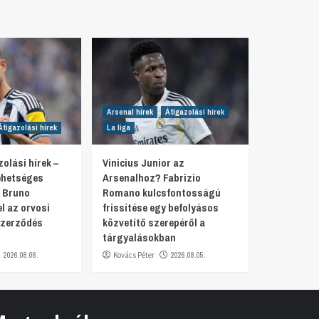
Arsenal hírek
Átigazolási hírek
Átigazolási hírek
La liga
olási hírek –
Vinicius Junior az
lehetséges
Arsenalhoz? Fabrizio
 Bruno
Romano kulcsfontosságú
 az orvosi
frissítése egy befolyásos
szerződés
közvetítő szerepéről a
tárgyalásokban
2026.08.06.
Kovács Péter
2026.08.05.