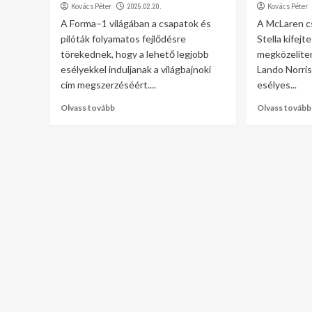
Kovács Péter
2025.02.20.
Kovács Péter
A Forma–1 világában a csapatok és
A McLaren c
pilóták folyamatos fejlődésre
Stella kifejt
törekednek, hogy a lehető legjobb
megközelíten
esélyekkel induljanak a világbajnoki
Lando Norris
cím megszerzéséért....
esélyes...
Olvass tovább
Olvass tovább