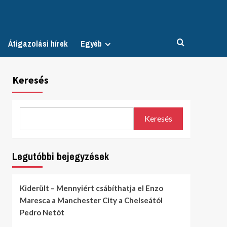
Átigazolási hírek
Egyéb
Keresés
Keresés
Legutóbbi bejegyzések
Kiderült – Mennyiért csábíthatja el Enzo
Maresca a Manchester City a Chelseától
Pedro Netót