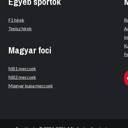
Egyéb sportok
F1 hírek
R
Tenisz hírek
A
I
K
Magyar foci
Fe
NB1 meccsek
NB2 meccsek
Magyar kupa meccsek