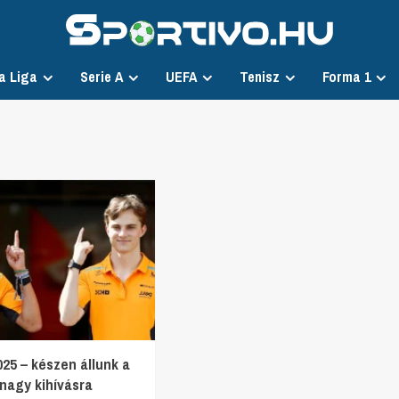
a Liga
Serie A
UEFA
Tenisz
Forma 1
25 – készen állunk a
nagy kihívásra