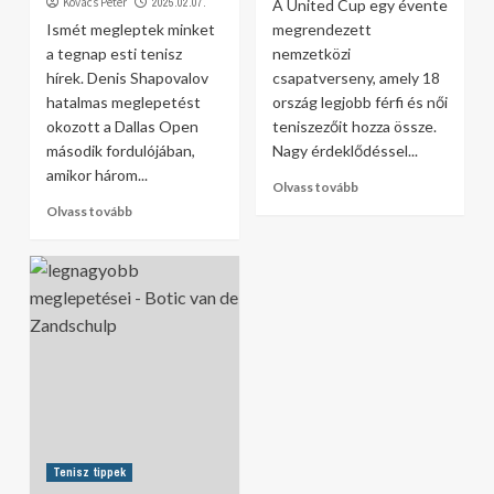
Kovács Péter
2025.02.07.
A United Cup egy évente
Ismét megleptek minket
megrendezett
a tegnap esti tenisz
nemzetközi
hírek. Denis Shapovalov
csapatverseny, amely 18
hatalmas meglepetést
ország legjobb férfi és női
okozott a Dallas Open
teniszezőit hozza össze.
második fordulójában,
Nagy érdeklődéssel...
amikor három...
Olvass tovább
Olvass tovább
Tenisz tippek