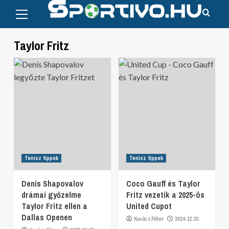
Primary
Skip
Menu
to
content
Taylor Fritz
Tenisz tippek
Tenisz tippek
Denis Shapovalov
Coco Gauff és Taylor
drámai győzelme
Fritz vezetik a 2025-ös
Taylor Fritz ellen a
United Cupot
Dallas Openen
Kovács Péter
2024.12.20.