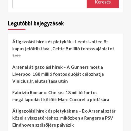
Keresés
Legutóbbi bejegyzések
Átigazolási hírek és pletykák – Leeds United öt
kapus jelöltlistával, Celtic 9 millió fontos ajánlatot
tett
Arsenal átigazolási hírek – A Gunners most a
Liverpool 188 millió fontos duóját célozhatja
Vinicius Jr. elutasítása után
Fabrizio Romano: Chelsea 18 millió fontos
megállapodást kötött Marc Cucurella pótlására
Átigazolási hírek és pletykák ma – Ex-Arsenal sztár
közel a visszatéréshez, miközben a Rangers a PSV
Eindhoven szélsőjére pályázik