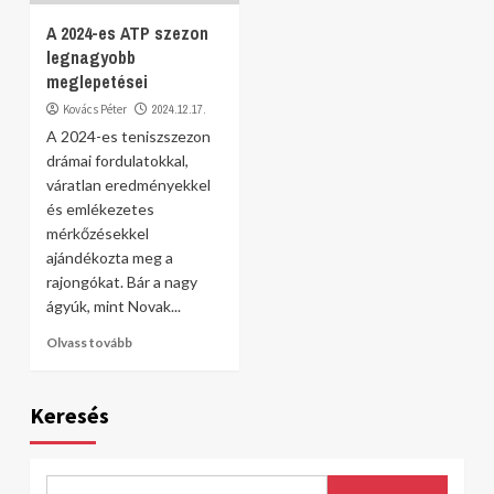
A 2024-es ATP szezon
legnagyobb
meglepetései
Kovács Péter
2024.12.17.
A 2024-es teniszszezon
drámai fordulatokkal,
váratlan eredményekkel
és emlékezetes
mérkőzésekkel
ajándékozta meg a
rajongókat. Bár a nagy
ágyúk, mint Novak...
Olvass tovább
Keresés