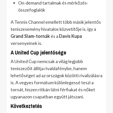
On-demand tartalmak és mérkőzés-
összefoglalók
A Tennis Channel emellett több másik jelentős
teniszesemény hivatalos közvetítője is, így a
Grand Slam-tornák
és a
Davis Kupa
versenyeinek is.
A United Cup jelentősége
A United Cup nemcsak a világ legjobb
teniszezőit állítja rivaldafénybe, hanem
lehetőséget ad az országok közötti rivalizálásra
is. A vegyes formátum különlegessé teszi a
tornát, hiszen ritkán látni férfiakat és nőket
ugyanazon csapatban együtt játszani.
Következtetés