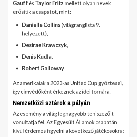
Gauff
és
Taylor Fritz
mellett olyan nevek
erősítik a csapatot, mint:
Danielle Collins
(világranglista 9.
helyezett),
Desirae Krawczyk
,
Denis Kudla
,
Robert Galloway
.
Az amerikaiak a 2023-as United Cup győztesei,
így címvédőként érkeznek az idei tornára.
Nemzetközi sztárok a pályán
Az esemény a világ legnagyobb teniszezőit
vonultatja fel. Az Egyesült Államok csapatán
kívül érdemes figyelni a következő játékosokra: