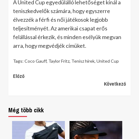
A United Cup egyedülálló lehetőséget kínál a
teniszkedvelők számára, hogy egyszerre
élvezzék a férfi és női játékosok legjobb
teljesítményét. Az amerikai csapat erős
felállással érkezik, és minden esélyük megvan
arra, hogy megvédjék címüket.
Tags:
Coco Gauff
,
Taylor Fritz
,
Tenisz hírek
,
United Cup
Continue
Előző
Következő
Reading
Még több cikk