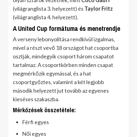
olyan sztárok vezetnek, mint
Coco Gauff
(világranglista 3. helyezett) és
Taylor Fritz
(világranglista 4. helyezett).
A United Cup formátuma és menetrendje
A verseny lebonyolítása rendkívül izgalmas,
mivel a részt vevő 18 országot hat csoportba
osztják, mindegyik csoport három csapatot
tartalmaz. A csoportkörben minden csapat
megmérkőzik egymással, és a hat
csoportgyőztes, valamint a két legjobb
második helyezett jut tovább az egyenes
kieséses szakaszba.
Mérkőzések összetétele:
Férfi egyes
Női egyes