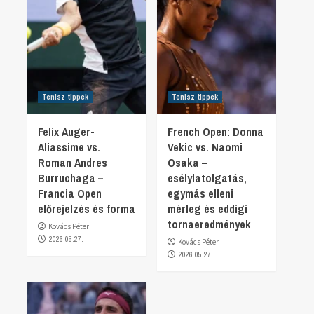
Tenisz tippek
Tenisz tippek
Felix Auger-
French Open: Donna
Aliassime vs.
Vekic vs. Naomi
Roman Andres
Osaka –
Burruchaga –
esélylatolgatás,
Francia Open
egymás elleni
előrejelzés és forma
mérleg és eddigi
tornaeredmények
Kovács Péter
2026.05.27.
Kovács Péter
2026.05.27.