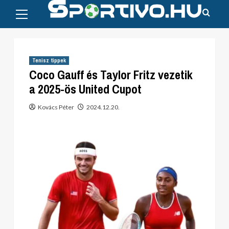
Primary
Skip
Menu
to
content
Tenisz tippek
Coco Gauff és Taylor Fritz vezetik
a 2025-ös United Cupot
Kovács Péter
2024.12.20.