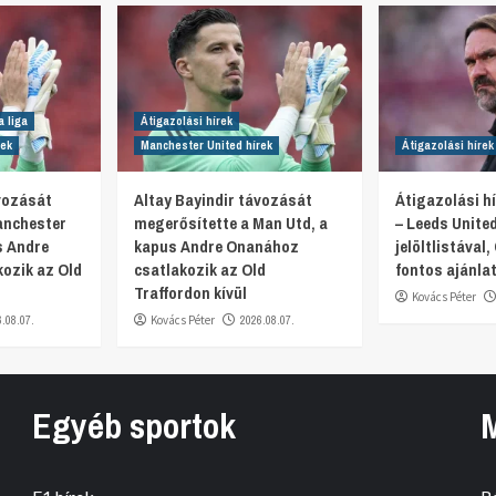
a liga
Átigazolási hírek
rek
Manchester United hírek
Átigazolási hírek
ávozását
Altay Bayindir távozását
Átigazolási hí
anchester
megerősítette a Man Utd, a
– Leeds Unite
s Andre
kapus Andre Onanához
jelöltlistával, 
ozik az Old
csatlakozik az Old
fontos ajánlat
Traffordon kívül
Kovács Péter
6.08.07.
Kovács Péter
2026.08.07.
Egyéb sportok