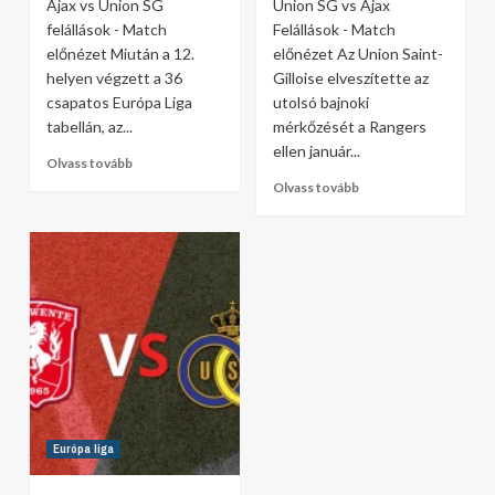
Ajax vs Union SG
Union SG vs Ajax
felállások - Match
Felállások - Match
előnézet Miután a 12.
előnézet Az Union Saint-
helyen végzett a 36
Gilloise elveszítette az
csapatos Európa Liga
utolsó bajnoki
tabellán, az...
mérkőzését a Rangers
ellen január...
Olvass tovább
Olvass tovább
Európa liga