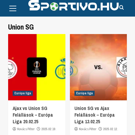
Primary
Skip
Menu
to
content
Union SG
Európa liga
Európa liga
Ajax vs Union SG
Union SG vs Ajax
Felállások – Európa
Felállások – Európa
Liga 20.02.25
Liga 13.02.25
Kovács Péter
2025.02.19.
Kovács Péter
2025.02.12.