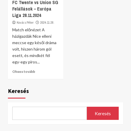
FC Twente vs Union SG
Felállások – Európa
Liga 28.11.2024
Kovács Péter
2024.11.28.
Match előnézet A
házigazdák Nice elleni
meccse egy késői dráma
volt, hiszen három gól
esett, és mindkét fél
egy-egy piros...
Olvass tovább
Keresés
Keresés