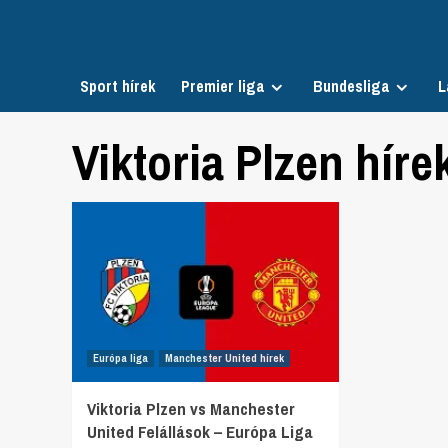
Skip
to
content
Sport hírek
Premier liga
Bundesliga
L
Viktoria Plzen híre
Európa liga
Manchester United hírek
Viktoria Plzen vs Manchester
United Felállások – Európa Liga