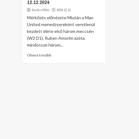
12.12.2024
Kovács Péter
2024.12.11.
Mérkőzés előnézete Miután a Man
United menedzsereként veretlenül
kezdett élete első három meccsén
(W2 D1), Ruben Amorim azóta
mindössze három...
Olvass tovább