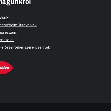
Magunkról
ólunk
datvédelmi irányelvek
mpresszum
apcsolat
lelősségteljes szerencsejáték