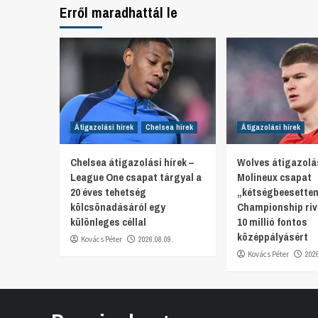
Erről maradhattál le
Átigazolási hírek
Chelsea hírek
Átigazolási hírek
Chelsea átigazolási hírek –
Wolves átigazolás
League One csapat tárgyal a
Molineux csapat
20 éves tehetség
„kétségbeesetten
kölcsönadásáról egy
Championship rivá
különleges céllal
10 millió fontos
középpályásért
Kovács Péter
2026.08.09.
Kovács Péter
202