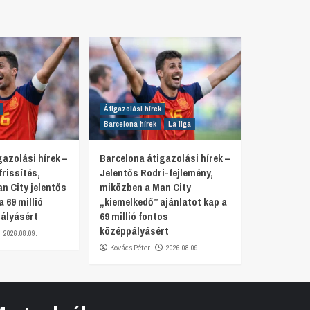
Átigazolási hírek
Barcelona hírek
La liga
azolási hírek –
Barcelona átigazolási hírek –
rissítés,
Jelentős Rodri-fejlemény,
n City jelentős
miközben a Man City
a 69 millió
„kiemelkedő” ajánlatot kap a
ályásért
69 millió fontos
középpályásért
2026.08.09.
Kovács Péter
2026.08.09.