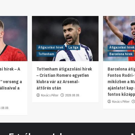
Átigazolási hírek
La liga
Átigazolási hírek
Tottenham
Barcelona hírek
i hírek – A
Tottenham átigazolási hírek
Barcelona átig
– Cristian Romero egyetlen
Fontos Rodri-f
” verseng a
klubra vár az Arsenal-
miközben a Ma
lisaival a
áttörés után
ajánlatot kap 
fontos középp
Kovács Péter
2026.08.09.
Kovács Péter
6.08.09.