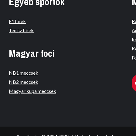
Egyéb sportok
F1 hírek
R
Tenisz hírek
A
I
K
Magyar foci
Fe
NB1 meccsek
NB2 meccsek
Magyar kupa meccsek