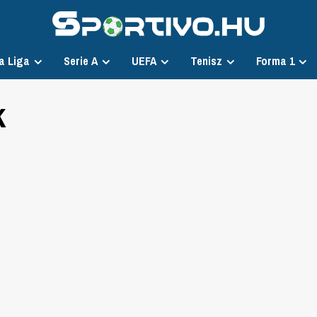
a Liga
Serie A
UEFA
Tenisz
Forma 1
k