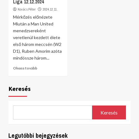
Liga 12.12.2024
Kovács Péter
2024.12.11.
Mérkőzés előnézete
Miután a Man United
menedzsereként
veretlenül kezdett élete
első három meccsén (W2
D1), Ruben Amorim azóta
mindössze három...
Olvass tovább
Keresés
Keresés
Legutóbbi bejegyzések