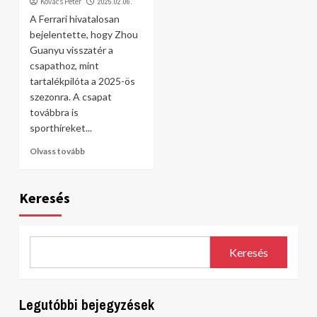
Kovács Péter
2025.02.06.
A Ferrari hivatalosan
bejelentette, hogy Zhou
Guanyu visszatér a
csapathoz, mint
tartalékpilóta a 2025-ös
szezonra. A csapat
továbbra is
sporthíreket...
Olvass tovább
Keresés
Keresés
Legutóbbi bejegyzések