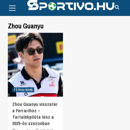
Primary
Skip
Menu
to
content
Zhou Guanyu
F1 friss hírek
Zhou Guanyu visszatér
a Ferrarihoz –
Tartalékpilóta lesz a
2025-ös szezonban