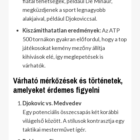
fiatal tehetségek, például De Minaur,
megküzdjenek a sport legnagyobb
alakjaival, például Djokoviccsal.
Kiszámíthatatlan eredmények:
Az ATP
500 tornákon gyakran előfordul, hogy a top
játékosokat kemény mezőny állítja
kihívások elé, így meglepetések is
várhatók.
Várható mérkőzések és történetek,
amelyeket érdemes figyelni
Djokovic vs. Medvedev
Egy potenciális összecsapás két korábbi
világelső között. A stílusok kontrasztja egy
taktikai mesterművet ígér.