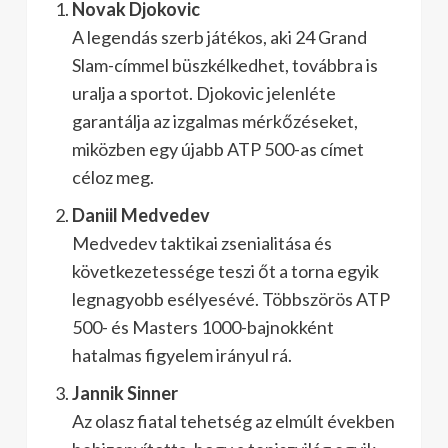
Novak Djokovic
A legendás szerb játékos, aki 24 Grand
Slam-címmel büszkélkedhet, továbbra is
uralja a sportot. Djokovic jelenléte
garantálja az izgalmas mérkőzéseket,
miközben egy újabb ATP 500-as címet
céloz meg.
Daniil Medvedev
Medvedev taktikai zsenialitása és
következetessége teszi őt a torna egyik
legnagyobb esélyesévé. Többszörös ATP
500- és Masters 1000-bajnokként
hatalmas figyelem irányul rá.
Jannik Sinner
Az olasz fiatal tehetség az elmúlt években