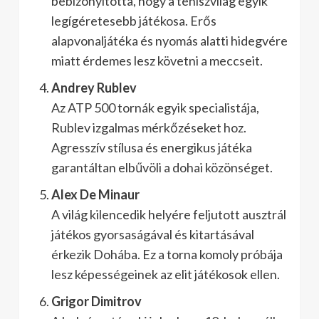
bebizonyította, hogy a teniszvilág egyik
legígéretesebb játékosa. Erős
alapvonaljátéka és nyomás alatti hidegvére
miatt érdemes lesz követni a meccseit.
Andrey Rublev
Az ATP 500 tornák egyik specialistája,
Rublev izgalmas mérkőzéseket hoz.
Agresszív stílusa és energikus játéka
garantáltan elbűvöli a dohai közönséget.
Alex De Minaur
A világ kilencedik helyére feljutott ausztrál
játékos gyorsaságával és kitartásával
érkezik Dohába. Ez a torna komoly próbája
lesz képességeinek az elit játékosok ellen.
Grigor Dimitrov