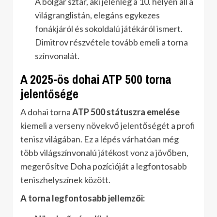
A bolgár sztár, aki jelenleg a 10. helyen áll a
világranglistán, elegáns egykezes
fonákjáról és sokoldalú játékáról ismert.
Dimitrov részvétele tovább emeli a torna
színvonalát.
A 2025-ös dohai ATP 500 torna
jelentősége
A dohai torna
ATP 500 státuszra emelése
kiemeli a verseny növekvő jelentőségét a profi
tenisz világában. Ez a lépés várhatóan még
több világszínvonalú játékost vonz a jövőben,
megerősítve Doha pozícióját a legfontosabb
teniszhelyszínek között.
A torna legfontosabb jellemzői: