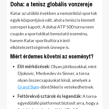
Doha: a tenisz globális vonzereje
Katar az utóbbi években a nemzetközi sportok
egyik központjává vált, ahol a tenisz is kiemelt
szerepet kapott. A dohai ATP 500 torna nem
csupán a sportolókat bemutató esemény,
hanem Katar sportkultúra iránti
elkötelezettségének ünnepe is.
Miért érdemes követni az eseményt?
Elit mérkőzések:
Olyan játékosokkal, mint
Djokovic, Medvedev és Sinner, a torna
olyan összecsapásokat kínál, amelyek a
Grand Slam
-döntőkkel is vetekedhetnek.
Feltörekvő sztárok és legendák:
A torna
egyedülálló platformot biztosít arra, hogy a