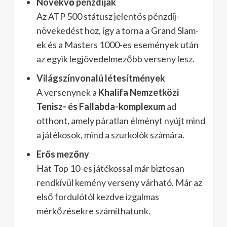
Növekvő pénzdíjak
Az ATP 500 státusz jelentős pénzdíj-
növekedést hoz, így a torna a Grand Slam-
ek és a Masters 1000-es események után
az egyik legjövedelmezőbb verseny lesz.
Világszínvonalú létesítmények
A versenynek a
Khalifa Nemzetközi
Tenisz- és Fallabda-komplexum
ad
otthont, amely páratlan élményt nyújt mind
a játékosok, mind a szurkolók számára.
Erős mezőny
Hat Top 10-es játékossal már biztosan
rendkívül kemény verseny várható. Már az
első fordulótól kezdve izgalmas
mérkőzésekre számíthatunk.