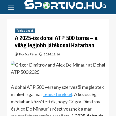
Primary
Skip
Menu
to
content
Tenisz tippek
A 2025-ös dohai ATP 500 torna – a
világ legjobb játékosai Katarban
Kovács Péter
2024.12.16.
A dohai ATP 500 verseny szervezői megleptek
minket izgalmas
tenisz hírekkel
. A közösségi
médiában közzétették, hogy Grigor Dimitrov
és Alex De Minaur is részt vesznek a már