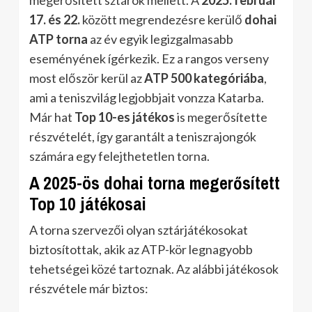
megerősített sztárok mellett. A
2025. február
17. és 22.
között megrendezésre kerülő
dohai
ATP torna
az év egyik legizgalmasabb
eseményének ígérkezik. Ez a rangos verseny
most először kerül az
ATP 500 kategóriába
,
ami a teniszvilág legjobbjait vonzza Katarba.
Már hat
Top 10-es játékos
is megerősítette
részvételét, így garantált a teniszrajongók
számára egy felejthetetlen torna.
A 2025-ös dohai torna megerősített
Top 10 játékosai
A torna szervezői olyan sztárjátékosokat
biztosítottak, akik az ATP-kör legnagyobb
tehetségei közé tartoznak. Az alábbi játékosok
részvétele már biztos: