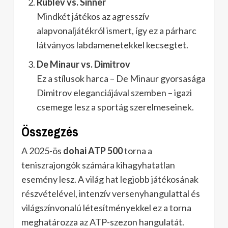
Rublev vs. Sinner
Mindkét játékos az agresszív
alapvonaljátékról ismert, így ez a párharc
látványos labdamenetekkel kecsegtet.
De Minaur vs. Dimitrov
Ez a stílusok harca – De Minaur gyorsasága
Dimitrov eleganciájával szemben – igazi
csemege lesz a sportág szerelmeseinek.
Összegzés
A 2025-ös
dohai ATP 500
torna a
teniszrajongók számára kihagyhatatlan
esemény lesz. A világ hat legjobb játékosának
részvételével, intenzív versenyhangulattal és
világszínvonalú létesítményekkel ez a torna
meghatározza az ATP-szezon hangulatát.