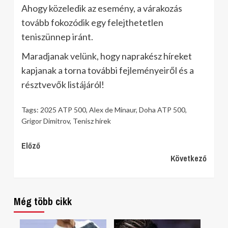
Ahogy közeledik az esemény, a várakozás
tovább fokozódik egy felejthetetlen
teniszünnep iránt.
Maradjanak velünk, hogy naprakész híreket
kapjanak a torna további fejleményeiről és a
résztvevők listájáról!
Tags:
2025 ATP 500
,
Alex de Minaur
,
Doha ATP 500
,
Grigor Dimitrov
,
Tenisz hírek
Continue
Előző
Következő
Reading
Még több cikk