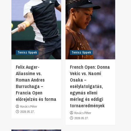
Tenisz tippek
Tenisz tippek
Felix Auger-
French Open: Donna
Aliassime vs.
Vekic vs. Naomi
Roman Andres
Osaka –
Burruchaga –
esélylatolgatás,
Francia Open
egymás elleni
előrejelzés és forma
mérleg és eddigi
tornaeredmények
Kovács Péter
2026.05.27.
Kovács Péter
2026.05.27.