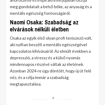
ahol öszinte és inspiráló interjújában osztja
meg gondolatait a belső béke, az anyaság és a
mentális egészség fontosságáról.
Naomi Osaka: Szabadság az
elvárások nélküli életben
Osaka az egyik első olyan profi teniszezö volt,
aki nyíltan beszélt a mentális egészségével
kapcsolatos kihívásairól. Az elmúlt években a
depresszió, a stressz és a külső nyomás
mindennapos részévé váltak az életének.
Azonban 2024-re úgy döntött, hogy új út felé
néz, és a célja immár a szabadság
megtapasztalása.