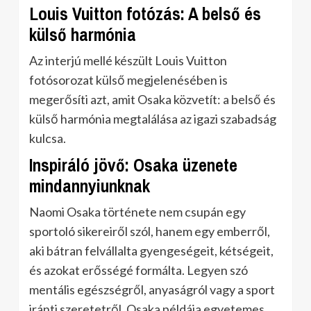
Louis Vuitton fotózás: A belső és
külső harmónia
Az interjú mellé készült Louis Vuitton
fotósorozat külső megjelenésében is
megerősíti azt, amit Osaka közvetít: a belső és
külső harmónia megtalálása az igazi szabadság
kulcsa.
Inspiráló jövő: Osaka üzenete
mindannyiunknak
Naomi Osaka története nem csupán egy
sportoló sikereiről szól, hanem egy emberről,
aki bátran felvállalta gyengeségeit, kétségeit,
és azokat erősségé formálta. Legyen szó
mentális egészségről, anyaságról vagy a sport
iránti szeretetről, Osaka példája egyetemes