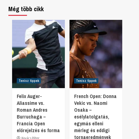
Még több cikk
Tenisz tippek
Tenisz tippek
Felix Auger-
French Open: Donna
Aliassime vs.
Vekic vs. Naomi
Roman Andres
Osaka –
Burruchaga –
esélylatolgatás,
Francia Open
egymás elleni
előrejelzés és forma
mérleg és eddigi
tornaeredmények
Kovács Péter