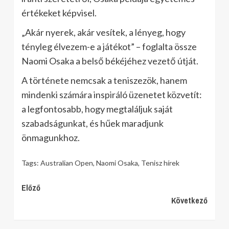
értékeket képvisel.
„Akár nyerek, akár vesítek, a lényeg, hogy
tényleg élvezem-e a játékot” – foglalta össze
Naomi Osaka a belső békéjéhez vezető útját.
A története nemcsak a teniszezök, hanem
mindenki számára inspiráló üzenetet közvetít:
a legfontosabb, hogy megtaláljuk saját
szabadságunkat, és hűek maradjunk
önmagunkhoz.
Tags:
Australian Open
,
Naomi Osaka
,
Tenisz hírek
Continue
Előző
Következő
Reading