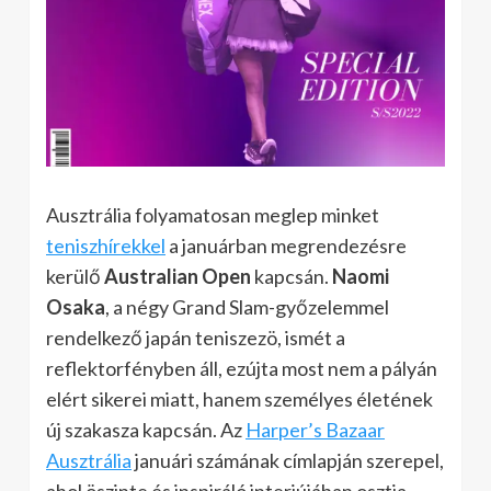
Ausztrália folyamatosan meglep minket
teniszhírekkel
a januárban megrendezésre
kerülő
Australian Open
kapcsán.
Naomi
Osaka
, a négy Grand Slam-győzelemmel
rendelkező japán teniszezö, ismét a
reflektorfényben áll, ezújta most nem a pályán
elért sikerei miatt, hanem személyes életének
új szakasza kapcsán. Az
Harper’s Bazaar
Ausztrália
januári számának címlapján szerepel,