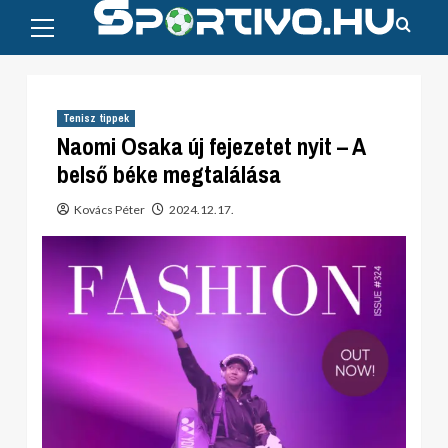
Primary
Skip
Menu
to
content
Tenisz tippek
Naomi Osaka új fejezetet nyit – A
belső béke megtalálása
Kovács Péter
2024.12.17.