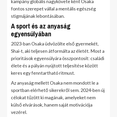
kampány globális nagykövete ként Osaka
fontos szerepet vállal a mentális egészség
stigmájának lebontásában.
A sport és az anyaság
egyensúlyában
2023-ban Osaka üdvözölte első gyermekét,
Shai-t, aki teljesen átformálta az életét. Most a
prioritások egyensúlyára összpontosít: családi
élete és a pályán nyújtott teljesítése között
keres egy fenntartható ritmust.
Az anyaság mellett Osaka nem mondott le a
sportban elérhető sikerekről sem. 2024-ben új
célokat tűzött ki magának, amelyeket nem
külső elvárások, hanem saját motivációja
vezérel.