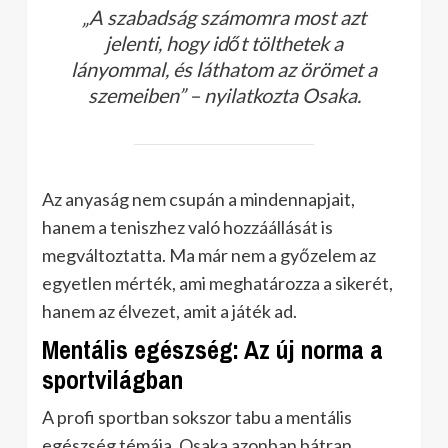
„A szabadság számomra most azt
jelenti, hogy időt tölthetek a
lányommal, és láthatom az örömet a
szemeiben” – nyilatkozta Osaka.
Az anyaság nem csupán a mindennapjait,
hanem a teniszhez való hozzáállását is
megváltoztatta. Ma már nem a győzelem az
egyetlen mérték, ami meghatározza a sikerét,
hanem az élvezet, amit a játék ad.
Mentális egészség: Az új norma a
sportvilágban
A profi sportban sokszor tabu a mentális
egészség témája. Osaka azonban bátran