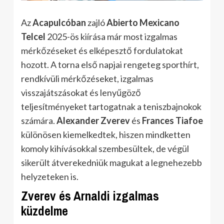
Az
Acapulcóban
zajló
Abierto Mexicano
Telcel
2025-ös kiírása már most izgalmas
mérkőzéseket és elképesztő fordulatokat
hozott. A torna első napjai rengeteg sporthírt,
rendkívüli mérkőzéseket, izgalmas
visszajátszásokat és lenyűgöző
teljesítményeket tartogatnak a teniszbajnokok
számára.
Alexander Zverev
és
Frances Tiafoe
különösen kiemelkedtek, hiszen mindketten
komoly kihívásokkal szembesültek, de végül
sikerült átverekedniük magukat a legnehezebb
helyzeteken is.
Zverev és Arnaldi izgalmas
küzdelme