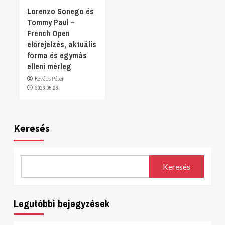
Lorenzo Sonego és
Tommy Paul –
French Open
előrejelzés, aktuális
forma és egymás
elleni mérleg
Kovács Péter
2026.05.26.
Keresés
Keresés
Legutóbbi bejegyzések