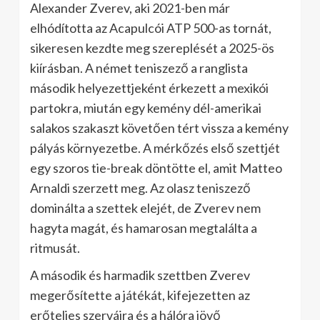
Alexander Zverev, aki 2021-ben már
elhódította az Acapulcói ATP 500-as tornát,
sikeresen kezdte meg szereplését a 2025-ös
kiírásban. A német teniszező a ranglista
második helyezettjeként érkezett a mexikói
partokra, miután egy kemény dél-amerikai
salakos szakaszt követően tért vissza a kemény
pályás környezetbe. A mérkőzés első szettjét
egy szoros tie-break döntötte el, amit Matteo
Arnaldi szerzett meg. Az olasz teniszező
dominálta a szettek elejét, de Zverev nem
hagyta magát, és hamarosan megtalálta a
ritmusát.
A második és harmadik szettben Zverev
megerősítette a játékát, kifejezetten az
erőteljes szerváira és a hálóra jövő