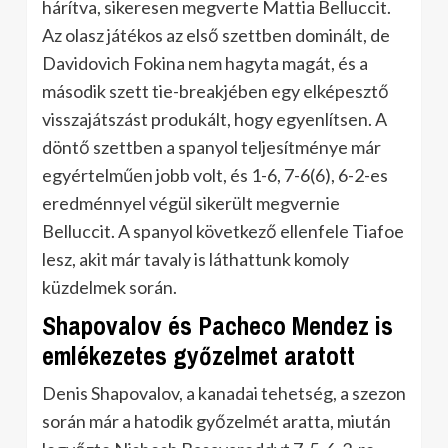
hárítva, sikeresen megverte Mattia Belluccit.
Az olasz játékos az első szettben dominált, de
Davidovich Fokina nem hagyta magát, és a
második szett tie-breakjében egy elképesztő
visszajátszást produkált, hogy egyenlítsen. A
döntő szettben a spanyol teljesítménye már
egyértelműen jobb volt, és 1-6, 7-6(6), 6-2-es
eredménnyel végül sikerült megvernie
Belluccit. A spanyol következő ellenfele Tiafoe
lesz, akit már tavaly is láthattunk komoly
küzdelmek során.
Shapovalov és Pacheco Mendez is
emlékezetes győzelmet aratott
Denis Shapovalov, a kanadai tehetség, a szezon
során már a hatodik győzelmét aratta, miután