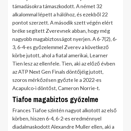
támadásokra támaszkodott. A német 32
alkalommal lépett a hálóhoz, és ezekből 22
pontot szerzett. A második szett végén elért
bréke segített Zverevnek abban, hogy még
nagyobb magabiztosságot nyerjen. A 6-7(2), 6-
3, 6-4-es győzelemmel Zverev a következő
körbe jutott, ahol a fiatal amerikai, Learner
Tien lesz az ellenfele. Tien, aki az előző évben
az ATP Next Gen Finals döntőjéig jutott,
szoros mérkőzésen győzte le a 2022-es
Acapulco-i döntőst, Cameron Norrie-t.
Tiafoe magabiztos győzelme
Frances Tiafoe szintén nagyot alkotott az első
körben, hiszen 6-4, 6-2-es eredménnyel
diadalmaskodott Alexandre Muller ellen, aki a