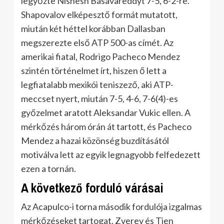
legyőzte Nishesh Basavareddyt 7-5, 6-2-re.
Shapovalov elképesztő formát mutatott,
miután két héttel korábban Dallasban
megszerezte első ATP 500-as címét. Az
amerikai fiatal, Rodrigo Pacheco Mendez
szintén történelmet írt, hiszen ő lett a
legfiatalabb mexikói teniszező, aki ATP-
meccset nyert, miután 7-5, 4-6, 7-6(4)-es
győzelmet aratott Aleksandar Vukic ellen. A
mérkőzés három órán át tartott, és Pacheco
Mendez a hazai közönség buzdításától
motiválva lett az egyik legnagyobb felfedezett
ezen a tornán.
A következő forduló várásai
Az Acapulco-i torna második fordulója izgalmas
mérkőzéseket tartogat. Zverev és Tien