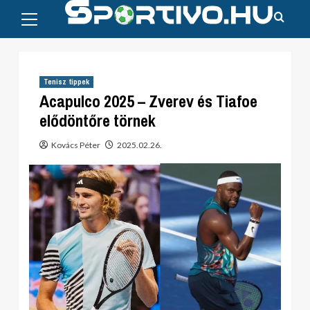
Primary
Skip
Menu
to
content
Tenisz tippek
Acapulco 2025 – Zverev és Tiafoe
elődöntőre törnek
Kovács Péter
2025.02.26.