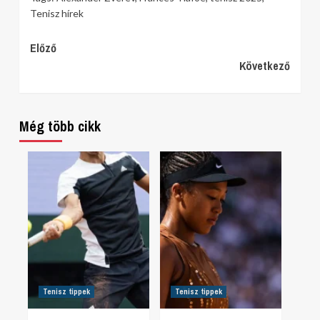
Tenisz hírek
Continue
Előző
Következő
Reading
Még több cikk
Tenisz tippek
Tenisz tippek