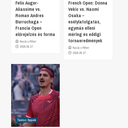
Felix Auger-
French Open: Donna
Aliassime vs.
Vekic vs. Naomi
Roman Andres
Osaka –
Burruchaga –
esélylatolgatás,
Francia Open
egymás elleni
előrejelzés és forma
mérleg és eddigi
tornaeredmények
Kovács Péter
2026.05.27.
Kovács Péter
2026.05.27.
Tenisz tippek