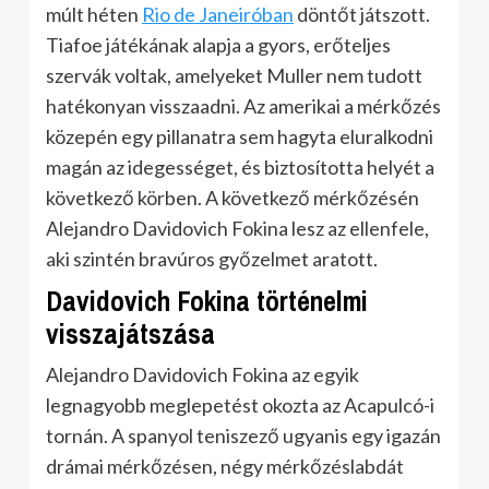
múlt héten
Rio de Janeiróban
döntőt játszott.
Tiafoe játékának alapja a gyors, erőteljes
szervák voltak, amelyeket Muller nem tudott
hatékonyan visszaadni. Az amerikai a mérkőzés
közepén egy pillanatra sem hagyta eluralkodni
magán az idegességet, és biztosította helyét a
következő körben. A következő mérkőzésén
Alejandro Davidovich Fokina lesz az ellenfele,
aki szintén bravúros győzelmet aratott.
Davidovich Fokina történelmi
visszajátszása
Alejandro Davidovich Fokina az egyik
legnagyobb meglepetést okozta az Acapulcó-i
tornán. A spanyol teniszező ugyanis egy igazán
drámai mérkőzésen, négy mérkőzéslabdát