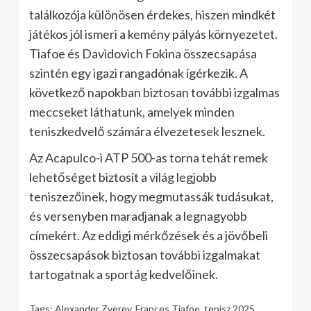
találkozója különösen érdekes, hiszen mindkét
játékos jól ismeri a kemény pályás környezetet.
Tiafoe és Davidovich Fokina összecsapása
szintén egy igazi rangadónak ígérkezik. A
következő napokban biztosan további izgalmas
meccseket láthatunk, amelyek minden
teniszkedvelő számára élvezetesek lesznek.
Az Acapulco-i ATP 500-as torna tehát remek
lehetőséget biztosít a világ legjobb
teniszezőinek, hogy megmutassák tudásukat,
és versenyben maradjanak a legnagyobb
címekért. Az eddigi mérkőzések és a jövőbeli
összecsapások biztosan további izgalmakat
tartogatnak a sportág kedvelőinek.
Tags:
Alexander Zverev
,
Frances Tiafoe
,
tenisz 2025
,