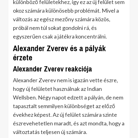
különböző felületekhez, így ez az új felület sem
okoz számára különösebb problémát. Mivel a
változás az egész mezőny számára közös,
próbál nem túl sokat gondolni rá, és
egyszerűen csak a játékra koncentrálni.
Alexander Zverev és a pályák
érzete
Alexander Zverev reakciója
Alexander Zverev nem is igazán vette észre,
hogy új felületet használnak az Indian
Wellsben. Négy napot edzett a pályán, de nem
tapasztalt semmilyen különbséget az előző
évekhez képest. Az új felület számára szinte
észrevehetetlen maradt, és azt mondta, hogy a
változtatás teljesen új számára.