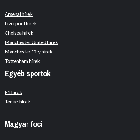
Arsenal hírek
Liverpool hírek
Chelsea hírek
Manchester United hírek
Manchester City hírek
Tottenham hírek
Egyéb sportok
F1 hírek
Tenisz hírek
Magyar foci