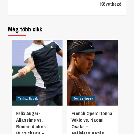
Következő
Reading
Még több cikk
Tenisz tippek
Tenisz tippek
Felix Auger-
French Open: Donna
Aliassime vs.
Vekic vs. Naomi
Roman Andres
Osaka –
Burruchaga –
esélylatolgatás,