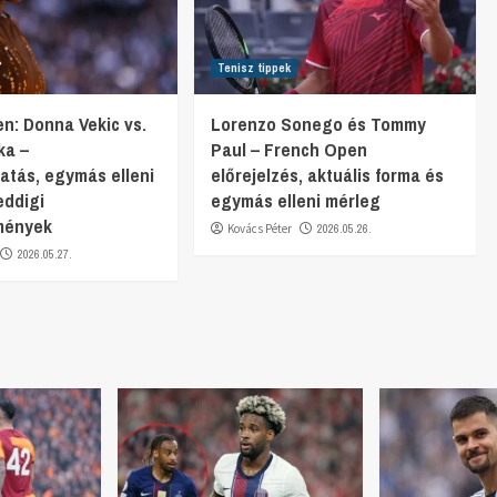
Tenisz tippek
n: Donna Vekic vs.
Lorenzo Sonego és Tommy
ka –
Paul – French Open
gatás, egymás elleni
előrejelzés, aktuális forma és
eddigi
egymás elleni mérleg
mények
Kovács Péter
2026.05.26.
2026.05.27.