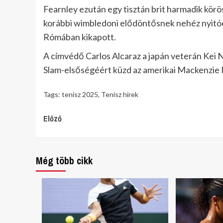
Fearnley ezután egy tisztán brit harmadik kör
korábbi wimbledoni elődöntősnek nehéz nyitócs
Rómában kikapott.
A címvédő Carlos Alcaraz a japán veterán Kei Ni
Slam-elsőségéért küzd az amerikai Mackenzie
Tags:
tenisz 2025
,
Tenisz hírek
Continue
Előző
Reading
Még több cikk