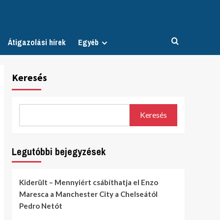
Átigazolási hírek
Egyéb
Keresés
Keresés
Legutóbbi bejegyzések
Kiderült – Mennyiért csábíthatja el Enzo
Maresca a Manchester City a Chelseától
Pedro Netót