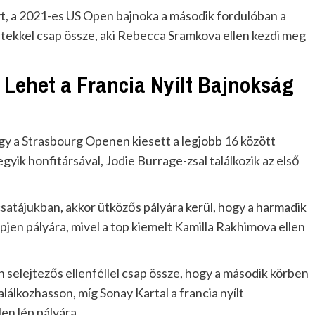
t, a 2021-es US Open bajnoka a második fordulóban a
atekkel csap össze, aki Rebecca Sramkova ellen kezdi meg
 Lehet a Francia Nyílt Bajnokság
y a Strasbourg Openen kiesett a legjobb 16 között
egyik honfitársával, Jodie Burrage-zsal találkozik az első
ócsatájukban, akkor ütközős pályára kerül, hogy a harmadik
pjen pályára, mivel a top kiemelt Kamilla Rakhimova ellen
selejtezős ellenféllel csap össze, hogy a második körben
álkozhasson, míg Sonay Kartal a francia nyílt
en lép pályára.