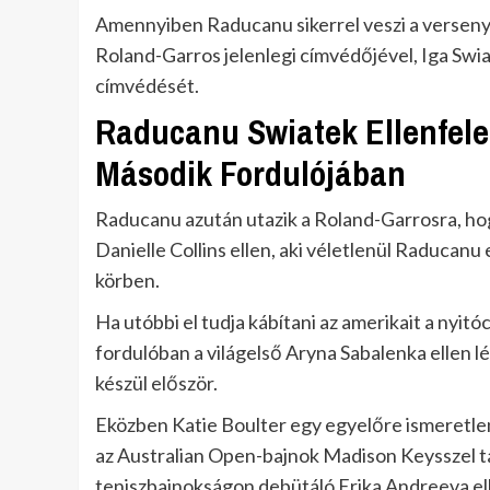
Amennyiben Raducanu sikerrel veszi a verseny
Roland-Garros jelenlegi címvédőjével, Iga Swi
címvédését.
Raducanu Swiatek Ellenfele
Második Fordulójában
Raducanu azután utazik a Roland-Garrosra, hog
Danielle Collins ellen, aki véletlenül Raducanu 
körben.
Ha utóbbi el tudja kábítani az amerikait a nyit
fordulóban a világelső Aryna Sabalenka ellen lé
készül először.
Eközben Katie Boulter egy egyelőre ismeretlen 
az Australian Open-bajnok Madison Keysszel tal
teniszbajnokságon debütáló Erika Andreeva ell