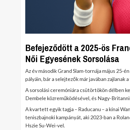
Befejeződött a 2025-ös Fran
Női Egyesének Sorsolása
Az év második Grand Slam-tornája május 25-én k
pályáin, bár a selejtezők már javában zajlanak a
A sorsolási ceremóniára csütörtökön délben ke
Dembele közreműködésével, és Nagy-Britannia l
A kvartett egyik tagja – Raducanu – a kínai Wan
teniszbajnoki kampányát, aki 2023-ban a Rolan
Hszie Su-Wei-vel.