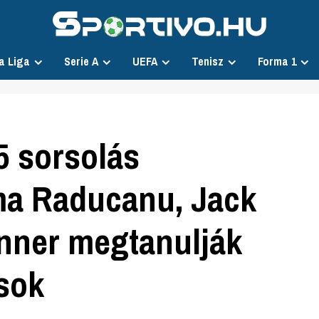
a Liga
Serie A
UEFA
Tenisz
Forma 1
5 sorsolás
ma Raducanu, Jack
inner megtanulják
rsok