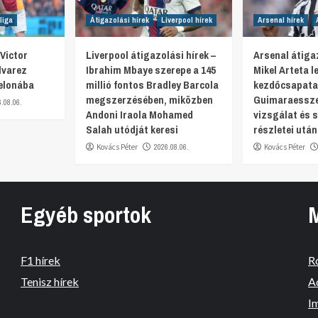
liga
Átigazolási hírek
Liverpool hírek
Arsenal hírek
Victor
Liverpool átigazolási hírek –
Arsenal átigaz
lvarez
Ibrahim Mbaye szerepe a 145
Mikel Arteta 
elonába
millió fontos Bradley Barcola
kezdőcsapata
megszerzésében, miközben
Guimaraesszel
6.08.06.
Andoni Iraola Mohamed
vizsgálat és 
Salah utódját keresi
részletei után
Kovács Péter
2026.08.06.
Kovács Péter
Egyéb sportok
F1 hírek
R
Tenisz hírek
A
I