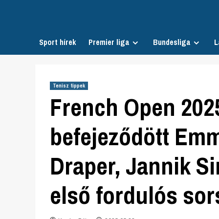
Skip
to
content
Sport hírek
Premier liga
Bundesliga
L
Tenisz tippek
French Open 202
befejeződött Em
Draper, Jannik S
első fordulós so