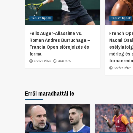
Tenisz tippek
Tenisz tippek
Felix Auger-Aliassime vs.
French Ope
Roman Andres Burruchaga –
Naomi Osa
Francia Open előrejelzés és
esélylatol
forma
mérleg és 
tornaered
Kovács Péter
2026.05.27.
Kovács Péter
Erről maradhattál le