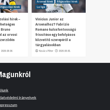
Arsenal hírek
Átigazolási hírek
Átigazolási hírek
La liga
olási hírek –
Vinicius Junior az
lehetséges
Arsenalhoz? Fabrizio
 Bruno
Romano kulcsfontosságú
 az orvosi
frissítése egy befolyásos
szerződés
közvetítő szerepéről a
tárgyalásokban
2026.08.06.
Kovács Péter
2026.08.05.
Magunkról
ólunk
datvédelmi irányelvek
mpresszum