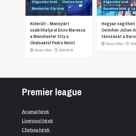
Átigazolási hírek
Chelsea hírek
Átigazolási hírek
Manchester City hírek
Barcelona hírek
La 
Kiderült – Mennyiért
Hogyan segítheti 
csábíthatja el Enzo Maresca
Osimhen Julian A
a Manchester City a
távozását a Barc
Chelseától Pedro Netót
Kovács Péter
202
Kovács Péter
2026.08.06.
Premier league
Arsenal hírek
Liverpool hírek
Chelsea hírek