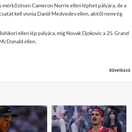
ös mérkőzésen Cameron Norrie ellen léphet pályára, de a
atát kell vívnia Daniil Medvedev ellen, akitől nemrég
shikori ellen lép pályára, míg Novak Djokovic a 25. Grand
 McDonald ellen.
Következő