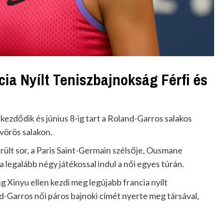
cia Nyílt Teniszbajnokság Férfi és
ezdődik és június 8-ig tart a Roland-Garros salakos
 vörös salakon.
rült sor, a Paris Saint-Germain szélsője, Ousmane
egalább négy játékossal indul a női egyes túrán.
g Xinyu ellen kezdi meg legújabb francia nyílt
d-Garros női páros bajnoki címét nyerte meg társával,