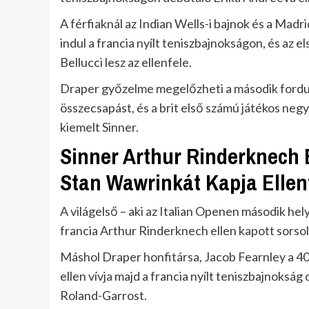
A férfiaknál az Indian Wells-i bajnok és a Mad
indul a francia nyílt teniszbajnokságon, és az el
Bellucci lesz az ellenfele.
Draper győzelme megelőzheti a második forduló
összecsapást, és a brit első számú játékos neg
kiemelt Sinner.
Sinner Arthur Rinderknech E
Stan Wawrinkát Kapja Ellen
A világelső – aki az Italian Openen második hel
francia Arthur Rinderknech ellen kapott sorso
Máshol Draper honfitársa, Jacob Fearnley a 4
ellen vívja majd a francia nyílt teniszbajnoks
Roland-Garrost.