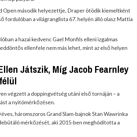
rid Open második helyezettje, Draper ötödik kiemeltként
ső fordulóban a világranglista 67. helyén álló olasz Mattia
ban a hazai kedvenc Gael Monfils elleni izgalmas
yeddöntős ellenfele nem más lehet, mint az első helyen
llen Játszik, Míg Jacob Fearnley
félül
yen végzett a doppingvétség utáni első tornáján – a
lást a nyitómérkőzésen.
0 éves, háromszoros Grand Slam-bajnok Stan Wawrinka
ág debütáló mérkőzését, aki 2015-ben meghódította a