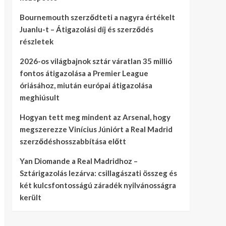
Bournemouth szerződteti a nagyra értékelt
Juanlu-t – Átigazolási díj és szerződés
részletek
2026-os világbajnok sztár váratlan 35 millió
fontos átigazolása a Premier League
óriásához, miután európai átigazolása
meghiúsult
Hogyan tett meg mindent az Arsenal, hogy
megszerezze Vinícius Júniórt a Real Madrid
szerződéshosszabbítása előtt
Yan Diomande a Real Madridhoz –
Sztárigazolás lezárva: csillagászati összeg és
két kulcsfontosságú záradék nyilvánosságra
került