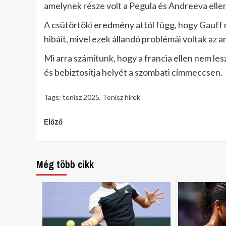
amelynek része volt a Pegula és Andreeva ellen
A csütörtöki eredmény attól függ, hogy Gauff m
hibáit, mivel ezek állandó problémái voltak az a
Mi arra számítunk, hogy a francia ellen nem les
és bebiztosítja helyét a szombati címmeccsen.
Tags:
tenisz 2025
,
Tenisz hírek
Continue
Előző
Reading
Még több cikk