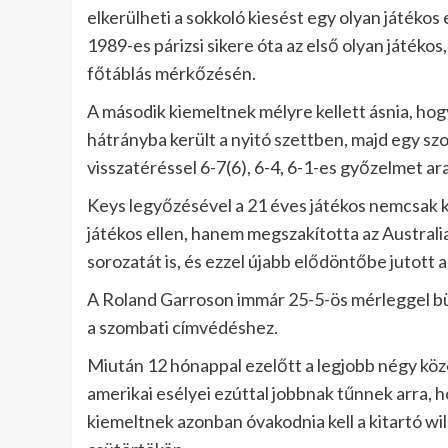
elkerülheti a sokkoló kiesést egy olyan játékos 
1989-es párizsi sikere óta az első olyan játékos
főtáblás mérkőzésén.
A második kiemeltnek mélyre kellett ásnia, hog
hátrányba került a nyitó szettben, majd egy sz
visszatéréssel 6-7(6), 6-4, 6-1-es győzelmet ara
Keys legyőzésével a 21 éves játékos nemcsak 
játékos ellen, hanem megszakította az Austra
sorozatát is, és ezzel újabb elődöntőbe jutott 
A Roland Garroson immár 25-5-ös mérleggel b
a szombati címvédéshez.
Miután 12 hónappal ezelőtt a legjobb négy közö
amerikai esélyei ezúttal jobbnak tűnnek arra, 
kiemeltnek azonban óvakodnia kell a kitartó wil