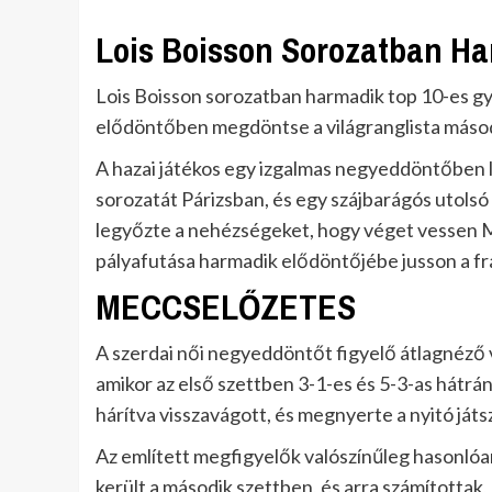
Lois Boisson Sorozatban Ha
Lois Boisson sorozatban harmadik top 10-es gy
elődöntőben megdöntse a világranglista másod
A hazai játékos egy izgalmas negyeddöntőben l
sorozatát Párizsban, és egy szájbarágós utolsó
legyőzte a nehézségeket, hogy véget vessen 
pályafutása harmadik elődöntőjébe jusson a fr
MECCSELŐZETES
A szerdai női negyeddöntőt figyelő átlagnéző v
amikor az első szettben 3-1-es és 5-3-as hátrá
hárítva visszavágott, és megnyerte a nyitó játs
Az említett megfigyelők valószínűleg hasonlóa
került a második szettben, és arra számítottak,