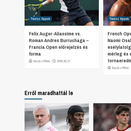
Tenisz tippek
Tenisz tippek
Felix Auger-Aliassime vs.
French Ope
Roman Andres Burruchaga –
Naomi Osa
Francia Open előrejelzés és
esélylatol
forma
mérleg és 
tornaered
Kovács Péter
2026.05.27.
Kovács Péter
Erről maradhattál le