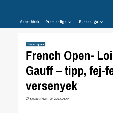
Skip
to
content
Sport hírek
Premier liga
Bundesliga
L
Tenisz tippek
French Open- Loi
Gauff – tipp, fej-f
versenyek
Kovács Péter
2025.06.04.