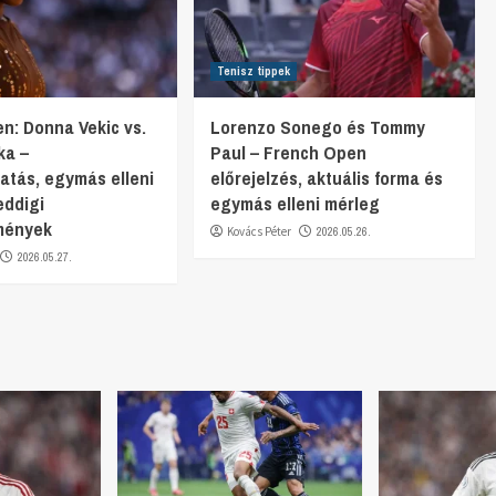
Tenisz tippek
n: Donna Vekic vs.
Lorenzo Sonego és Tommy
ka –
Paul – French Open
gatás, egymás elleni
előrejelzés, aktuális forma és
eddigi
egymás elleni mérleg
mények
Kovács Péter
2026.05.26.
2026.05.27.