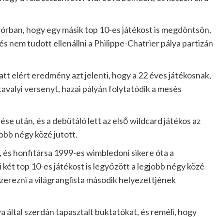
sinórban, hogy egy másik top 10-es játékost is megdöntsön,
és nem tudott ellenállni a Philippe-Chatrier pálya partizán
alatt elért eredmény azt jelenti, hogy a 22 éves játékosnak,
tavalyi versenyt, hazai pályán folytatódik a mesés
lése után, és a debütáló lett az első wildcard játékos az
obb négy közé jutott.
s honfitársa 1999-es wimbledoni sikere óta a
i két top 10-es játékost is legyőzött a legjobb négy közé
zerezni a világranglista második helyezettjének
a által szerdán tapasztalt buktatókat, és reméli, hogy