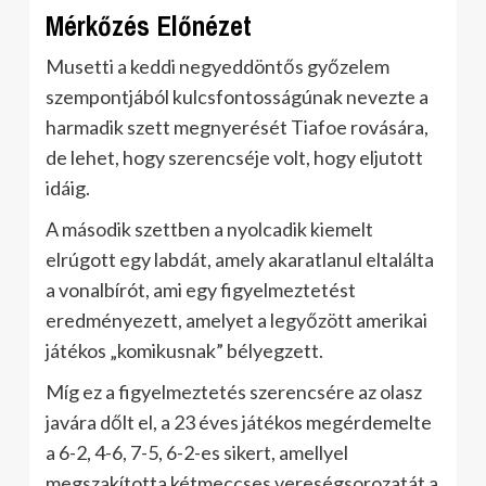
Mérkőzés Előnézet
Musetti a keddi negyeddöntős győzelem
szempontjából kulcsfontosságúnak nevezte a
harmadik szett megnyerését Tiafoe rovására,
de lehet, hogy szerencséje volt, hogy eljutott
idáig.
A második szettben a nyolcadik kiemelt
elrúgott egy labdát, amely akaratlanul eltalálta
a vonalbírót, ami egy figyelmeztetést
eredményezett, amelyet a legyőzött amerikai
játékos „komikusnak” bélyegzett.
Míg ez a figyelmeztetés szerencsére az olasz
javára dőlt el, a 23 éves játékos megérdemelte
a 6-2, 4-6, 7-5, 6-2-es sikert, amellyel
megszakította kétmeccses vereségsorozatát a