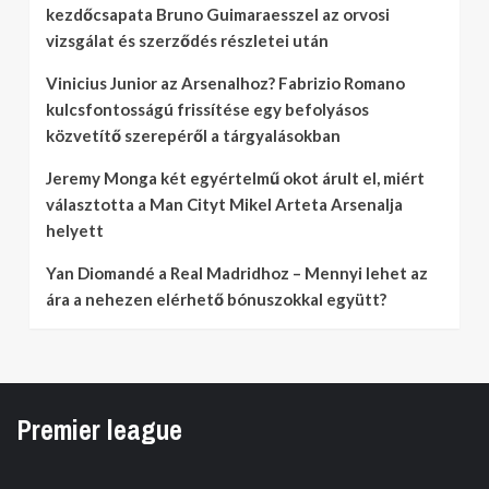
kezdőcsapata Bruno Guimaraesszel az orvosi
vizsgálat és szerződés részletei után
Vinicius Junior az Arsenalhoz? Fabrizio Romano
kulcsfontosságú frissítése egy befolyásos
közvetítő szerepéről a tárgyalásokban
Jeremy Monga két egyértelmű okot árult el, miért
választotta a Man Cityt Mikel Arteta Arsenalja
helyett
Yan Diomandé a Real Madridhoz – Mennyi lehet az
ára a nehezen elérhető bónuszokkal együtt?
Premier league