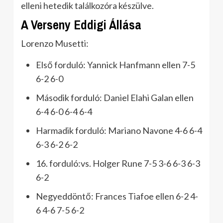
elleni hetedik találkozóra készülve.
A Verseny Eddigi Állása
Lorenzo Musetti:
Első forduló: Yannick Hanfmann ellen 7-5
6-2 6-0
Második forduló: Daniel Elahi Galan ellen
6-4 6-0 6-4 6-4
Harmadik forduló: Mariano Navone 4-6 6-4
6-3 6-2 6-2
16. forduló:vs. Holger Rune 7-5 3-6 6-3 6-3
6-2
Negyeddöntő: Frances Tiafoe ellen 6-2 4-
6 4-6 7-5 6-2