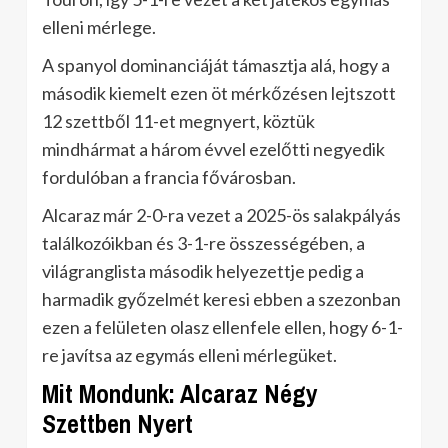
elleni mérlege.
A spanyol dominanciáját támasztja alá, hogy a
második kiemelt ezen öt mérkőzésen lejtszott
12 szettből 11-et megnyert, köztük
mindhármat a három évvel ezelőtti negyedik
fordulóban a francia fővárosban.
Alcaraz már 2-0-ra vezet a 2025-ös salakpályás
találkozóikban és 3-1-re összességében, a
világranglista második helyezettje pedig a
harmadik győzelmét keresi ebben a szezonban
ezen a felületen olasz ellenfele ellen, hogy 6-1-
re javítsa az egymás elleni mérlegüket.
Mit Mondunk: Alcaraz Négy
Szettben Nyert