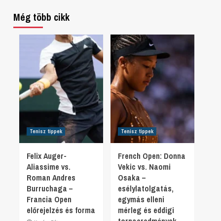
Még több cikk
Tenisz tippek
Tenisz tippek
Felix Auger-
French Open: Donna
Aliassime vs.
Vekic vs. Naomi
Roman Andres
Osaka –
Burruchaga –
esélylatolgatás,
Francia Open
egymás elleni
előrejelzés és forma
mérleg és eddigi
tornaeredmények