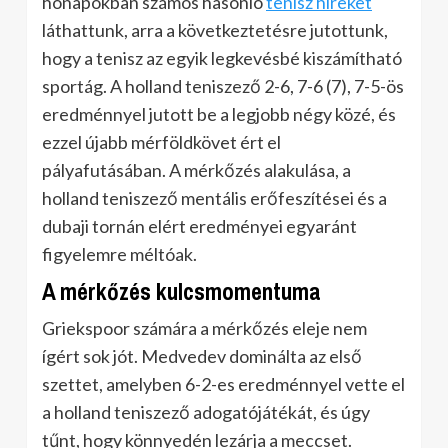
hónapokban számos hasonló
tenisz híreket
láthattunk, arra a következtetésre jutottunk,
hogy a tenisz az egyik legkevésbé kiszámítható
sportág. A holland teniszező 2-6, 7-6 (7), 7-5-ös
eredménnyel jutott be a legjobb négy közé, és
ezzel újabb mérföldkövet ért el
pályafutásában. A mérkőzés alakulása, a
holland teniszező mentális erőfeszítései és a
dubaji tornán elért eredményei egyaránt
figyelemre méltóak.
A mérkőzés kulcsmomentuma
Griekspoor számára a mérkőzés eleje nem
ígért sok jót. Medvedev dominálta az első
szettet, amelyben 6-2-es eredménnyel vette el
a holland teniszező adogatójátékát, és úgy
tűnt, hogy könnyedén lezárja a meccset.