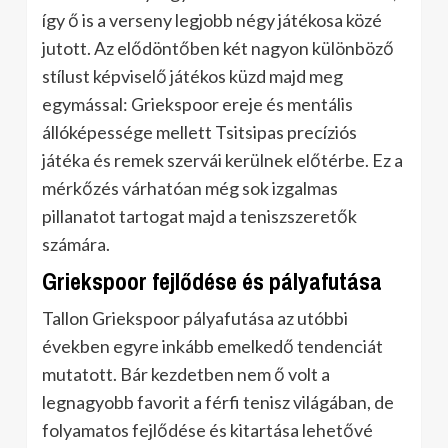
így ő is a verseny legjobb négy játékosa közé
jutott. Az elődöntőben két nagyon különböző
stílust képviselő játékos küzd majd meg
egymással: Griekspoor ereje és mentális
állóképessége mellett Tsitsipas precíziós
játéka és remek szervái kerülnek előtérbe. Ez a
mérkőzés várhatóan még sok izgalmas
pillanatot tartogat majd a teniszszeretők
számára.
Griekspoor fejlődése és pályafutása
Tallon Griekspoor pályafutása az utóbbi
években egyre inkább emelkedő tendenciát
mutatott. Bár kezdetben nem ő volt a
legnagyobb favorit a férfi tenisz világában, de
folyamatos fejlődése és kitartása lehetővé