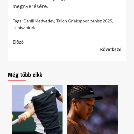
megnyerésére.
Tags:
Daniil Medvedev
,
Tallon Griekspoor
,
tenisz 2025
,
Tenisz hírek
Continue
Előző
Következő
Reading
Még több cikk