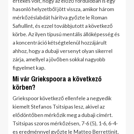
értékes volt, hogy az előző fordulóban is egy
hasonló helyzetből jött vissza, amikor három
mérkőzéslabdát hárítva győzte le Roman
Safiullint, és ezzel továbbjutott a következő
körbe. Az ilyen típusú mentális állóképesség és
a koncentráció kétségtelenül hozzájárult
ahhoz, hogy a dubaji versenyt olyan sikerrel
zárja, amellyel a jövőben sokkal nagyobb
figyelmet kap.
Mi vár Griekspoora a következő
körben?
Griekspoor következő ellenfele a negyedik
kiemelt Stefanos Tsitsipas lesz, akivel az
elődöntőben mérkőzik meg a dubaji címért.
Tsitsipas szoros mérkőzésen, 7-6 (5), 1-6, 6-4-
es eredménnyel győzte le Matteo Berrettinit,