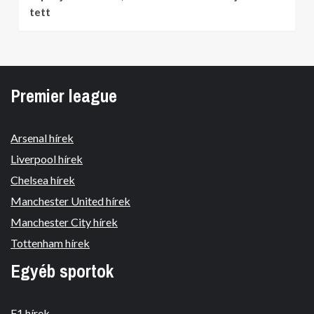
tett
Premier league
Arsenal hírek
Liverpool hírek
Chelsea hírek
Manchester United hírek
Manchester City hírek
Tottenham hírek
Egyéb sportok
F1 hírek