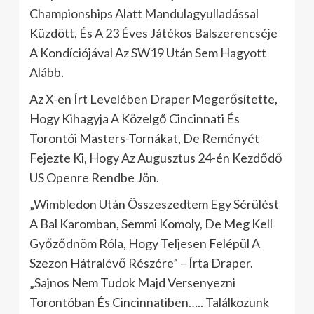
Championships Alatt Mandulagyulladással
Küzdött, És A 23 Éves Játékos Balszerencséje
A Kondíciójával Az SW19 Után Sem Hagyott
Alább.
Az X-en Írt Levelében Draper Megerősítette,
Hogy Kihagyja A Közelgő Cincinnati És
Torontói Masters-Tornákat, De Reményét
Fejezte Ki, Hogy Az Augusztus 24-én Kezdődő
US Openre Rendbe Jön.
„Wimbledon Után Összeszedtem Egy Sérülést
A Bal Karomban, Semmi Komoly, De Meg Kell
Győződnöm Róla, Hogy Teljesen Felépül A
Szezon Hátralévő Részére” – Írta Draper.
„Sajnos Nem Tudok Majd Versenyezni
Torontóban És Cincinnatiben….. Találkozunk