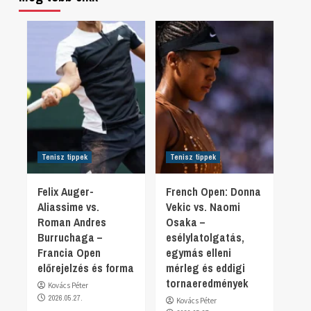
Tenisz tippek
Tenisz tippek
Felix Auger-
French Open: Donna
Aliassime vs.
Vekic vs. Naomi
Roman Andres
Osaka –
Burruchaga –
esélylatolgatás,
Francia Open
egymás elleni
előrejelzés és forma
mérleg és eddigi
tornaeredmények
Kovács Péter
2026.05.27.
Kovács Péter