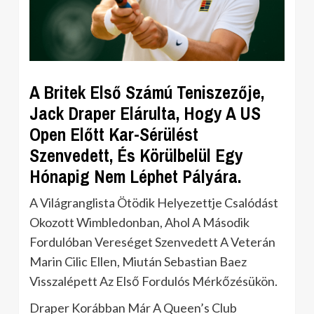
A Britek Első Számú Teniszezője,
Jack Draper Elárulta, Hogy A US
Open Előtt Kar-Sérülést
Szenvedett, És Körülbelül Egy
Hónapig Nem Léphet Pályára.
A Világranglista Ötödik Helyezettje Csalódást
Okozott Wimbledonban, Ahol A Második
Fordulóban Vereséget Szenvedett A Veterán
Marin Cilic Ellen, Miután Sebastian Baez
Visszalépett Az Első Fordulós Mérkőzésükön.
Draper Korábban Már A Queen’s Club