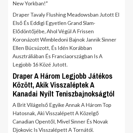
New Yorkban!”
Draper Tavaly Flushing Meadowsban Jutott El
Első És Eddigi Egyetlen Grand Slam-
Elődöntőjébe, Ahol Végül A Frissen
Koronázott Wimbledoni Bajnok Jannik Sinner
Ellen Búcsúzott, És Idén Korábban
Ausztráliában És Franciaországban Is A
Legjobb 16 Közé Jutott.
Draper A Három Legjobb Játékos
Között, Akik Visszaléptek A
Kanadai Nyílt Teniszbajnokságtól
A Brit Világelső Egyike Annak A Három Top
Hatosnak, Aki Visszalépett A Közelgő
Canadian Opentől, Mivel Sinner És Novak
Djokovic Is Visszalépett A Tornától.