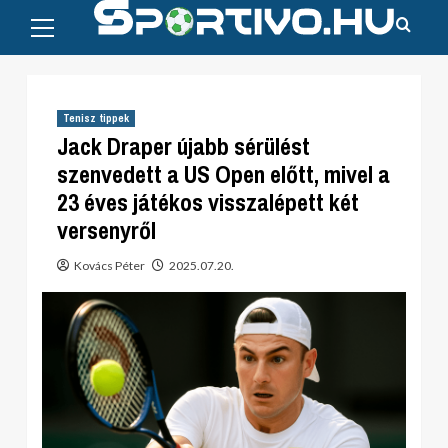
Primary
Skip
Menu
to
content
Tenisz tippek
Jack Draper újabb sérülést
szenvedett a US Open előtt, mivel a
23 éves játékos visszalépett két
versenyről
Kovács Péter
2025.07.20.