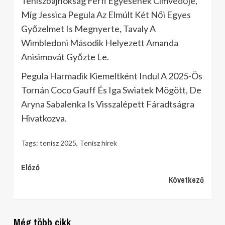
Teniszbajnokság Férfi Egyesének Címvédője,
Míg Jessica Pegula Az Elmúlt Két Női Egyes
Győzelmet Is Megnyerte, Tavaly A
Wimbledoni Második Helyezett Amanda
Anisimovát Győzte Le.
Pegula Harmadik Kiemeltként Indul A 2025-Ös
Tornán Coco Gauff És Iga Swiatek Mögött, De
Aryna Sabalenka Is Visszalépett Fáradtságra
Hivatkozva.
Tags:
tenisz 2025
,
Tenisz hírek
Continue
Előző
Következő
Reading
Még több cikk