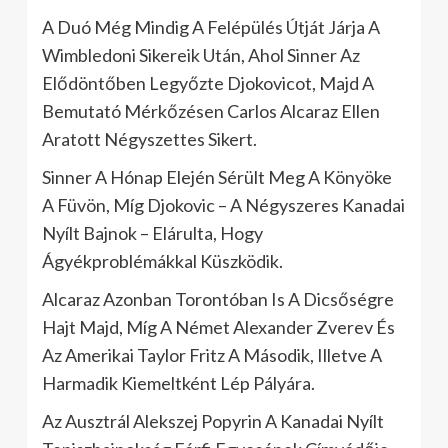
A Duó Még Mindig A Felépülés Útját Járja A
Wimbledoni Sikereik Után, Ahol Sinner Az
Elődöntőben Legyőzte Djokovicot, Majd A
Bemutató Mérkőzésen Carlos Alcaraz Ellen
Aratott Négyszettes Sikert.
Sinner A Hónap Elején Sérült Meg A Könyöke
A Füvön, Míg Djokovic – A Négyszeres Kanadai
Nyílt Bajnok – Elárulta, Hogy
Ágyékproblémákkal Küszködik.
Alcaraz Azonban Torontóban Is A Dicsőségre
Hajt Majd, Míg A Német Alexander Zverev És
Az Amerikai Taylor Fritz A Második, Illetve A
Harmadik Kiemeltként Lép Pályára.
Az Ausztrál Alekszej Popyrin A Kanadai Nyílt