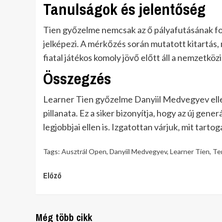
Tanulságok és jelentőség
Tien győzelme nemcsak az ő pályafutásának fon
jelképezi. A mérkőzés során mutatott kitartás, m
fiatal játékos komoly jövő előtt áll a nemzetköz
Összegzés
Learner Tien győzelme Danyiil Medvegyev ell
pillanata. Ez a siker bizonyítja, hogy az új gene
legjobbjai ellen is. Izgatottan várjuk, mit tart
Tags:
Ausztrál Open
,
Danyiil Medvegyev
,
Learner Tien
,
Ten
Continue
Előző
Reading
Még több cikk