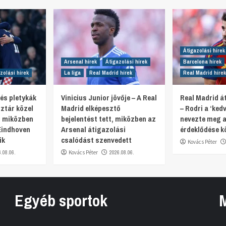
Átigazolási hírek
Arsenal hírek
Átigazolási hírek
Barcelona hírek
zolási hírek
La liga
Real Madrid hírek
Real Madrid hírek
 és pletykák
Vinicius Junior jövője – A Real
Real Madrid át
ztár közel
Madrid elképesztő
– Rodri a ‘ked
, miközben
bejelentést tett, miközben az
nevezte meg a
Eindhoven
Arsenal átigazolási
érdeklődése k
ik
csalódást szenvedett
Kovács Péter
6.08.06.
Kovács Péter
2026.08.06.
Egyéb sportok