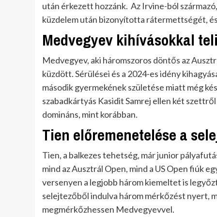
után érkezett hozzánk. Az Irvine-ból származó,
küzdelem után bizonyította rátermettségét, é
Medvegyev kihívásokkal tel
Medvegyev, aki háromszoros döntős az Ausztr
küzdött. Sérülései és a 2024-es idény kihagyása
második gyermekének születése miatt még későb
szabadkártyás Kasidit Samrej ellen két szettről
domináns, mint korábban.
Tien előremenetelése a sele
Tien, a balkezes tehetség, már junior pályafut
mind az Ausztrál Open, mind a US Open fiúk eg
versenyen a legjobb három kiemeltet is legyőz
selejtezőből indulva három mérkőzést nyert, m
megmérkőzhessen Medvegyevvel.