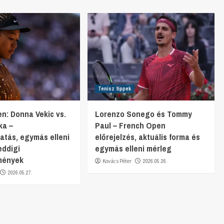
Tenisz tippek
n: Donna Vekic vs.
Lorenzo Sonego és Tommy
ka –
Paul – French Open
gatás, egymás elleni
előrejelzés, aktuális forma és
eddigi
egymás elleni mérleg
mények
Kovács Péter
2026.05.26.
2026.05.27.