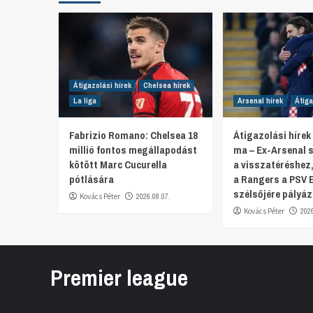
Átigazolási hírek
Chelsea hírek
La liga
Arsenal hírek
Átiga
Fabrizio Romano: Chelsea 18
Átigazolási hírek
millió fontos megállapodást
ma – Ex-Arsenal s
kötött Marc Cucurella
a visszatéréshez
pótlására
a Rangers a PSV 
szélsőjére pályáz
Kovács Péter
2026.08.07.
Kovács Péter
202
Premier league