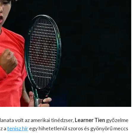
anata volt az amerikai tinédzser,
Learner Tien
győzelme
Ez a
tenisz hír
egy hihetetlenül szoros és gyönyörű meccs