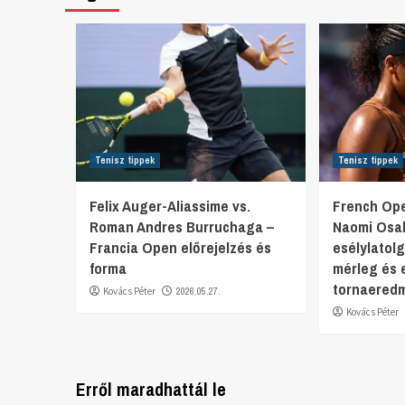
Tenisz tippek
Tenisz tippek
Felix Auger-Aliassime vs.
French Ope
Roman Andres Burruchaga –
Naomi Osa
Francia Open előrejelzés és
esélylatol
forma
mérleg és 
tornaered
Kovács Péter
2026.05.27.
Kovács Péter
Erről maradhattál le