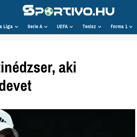
a Liga
Serie A
UEFA
Tenisz
Forma 1
tinédzser, aki
devet