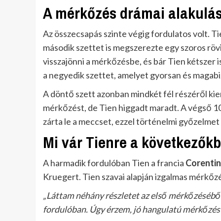
A mérkőzés drámai alakulá
Az összecsapás szinte végig fordulatos volt. Ti
második szettet is megszerezte egy szoros rö
visszajönni a mérkőzésbe, és bár Tien kétszer i
a negyedik szettet, amelyet gyorsan és magabi
A döntő szett azonban mindkét fél részéről ki
mérkőzést, de Tien higgadt maradt. A végső 10
zárta le a meccset, ezzel történelmi győzelmet
Mi vár Tienre a következők
A harmadik fordulóban Tien a francia
Corenti
Kruegert. Tien szavai alapján izgalmas mérkőz
„Láttam néhány részletet az első mérkőzésébő
fordulóban. Úgy érzem, jó hangulatú mérkőzés 