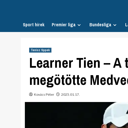
Skip
to
content
Sport hírek
Premier liga
Bundesliga
L
Tenisz tippek
Learner Tien – A 
megötötte Medve
Kovács Péter
2025.01.17.