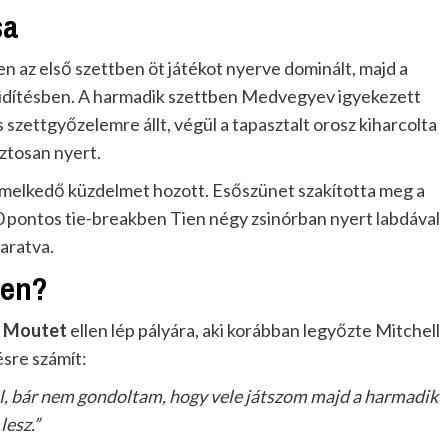
sa
en az első szettben öt játékot nyerve dominált, majd a
vidítésben. A harmadik szettben Medvegyev igyekezett
s szettgyőzelemre állt, végül a tapasztalt orosz kiharcolta
ztosan nyert.
emelkedő küzdelmet hozott. Esőszünet szakította meg a
 pontos tie-breakben Tien négy zsinórban nyert labdával
 aratva.
ben?
n Moutet
ellen lép pályára, aki korábban legyőzte Mitchell
ésre számít:
l, bár nem gondoltam, hogy vele játszom majd a harmadik
lesz.”