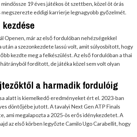
 mindössze 19 éves játékos öt szettben, közel öt órás
s megszerezte eddigi karrierje legnagyobb győzelmét.
i kezdése
ál Openen, már az első fordulóban nehézségekkel
 után a szezonkezdete lassú volt, amit súlyosbított, hogy
b kezdte meg a felkészülést. Az első fordulóban a thai
 hátrányból fordított, de játéka közel sem volt olyan
jtezőktől a harmadik fordulóig
ása alatt is kiemelkedő eredményeket ért el. 2023-ban
yes döntőjébe jutott. A tavalyi Next Gen ATP Finals
te, ami megalapozta a 2025-ös erős idénykezdetet. A
ajd az első körben legyőzte Camilo Ugo Carabellit, hogy