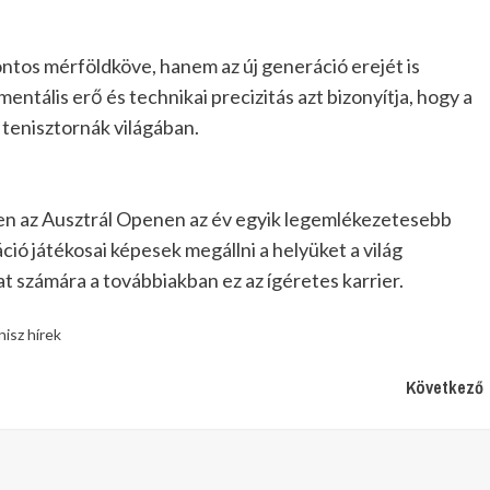
tos mérföldköve, hanem az új generáció erejét is
entális erő és technikai precizitás azt bizonyítja, hogy a
i tenisztornák világában.
en az Ausztrál Openen az év egyik legemlékezetesebb
ráció játékosai képesek megállni a helyüket a világ
ogat számára a továbbiakban ez az ígéretes karrier.
isz hírek
Következő