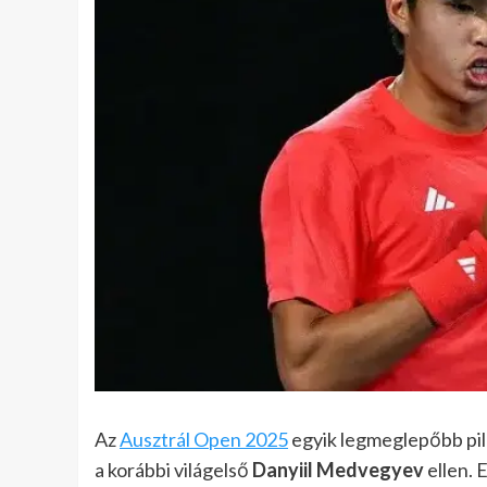
Az
Ausztrál Open 2025
egyik legmeglepőbb pill
a korábbi világelső
Danyiil Medvegyev
ellen. 