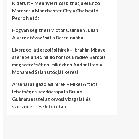
Kiderült – Mennyiért csábíthatja el Enzo
Maresca a Manchester City a Chelseától
Pedro Netót
Hogyan segítheti Victor Osimhen Julian
Alvarez távozását a Barcelonába
Liverpool átigazolási hírek – Ibrahim Mbaye
szerepe a 145 millió fontos Bradley Barcola
megszerzésében, miközben Andoni Iraola
Mohamed Salah utódját keresi
Arsenal átigazolási hírek – Mikel Arteta
lehetséges kezdőcsapata Bruno
Guimaraesszel az orvosi vizsgálat és
szerződés részletei után