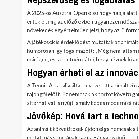
A 2025-ös Ausztrál Open első négy napja alatt
értek el, míg az előző évben ugyanezen idősza
növekedés egyértelműen jelzi, hogy az új formá
A játékosok is érdeklődést mutattak az animált 
humorosan így fogalmazott: „Még nem láttam m
már igen, és szeretném látni, hogy néznék ki an
Hogyan érheti el az innováci
A Tennis Australia által bevezetett animált köz
rajongói előtt. Ez nemcsak a sportot követő g
alternatívát is nyújt, amely képes modernizálni a
Jövőkép: Hová tart a techno
Az animált közvetítések újdonsága nemcsak a t
mutat más sportágaknak is. Bár valószínűtlen, 