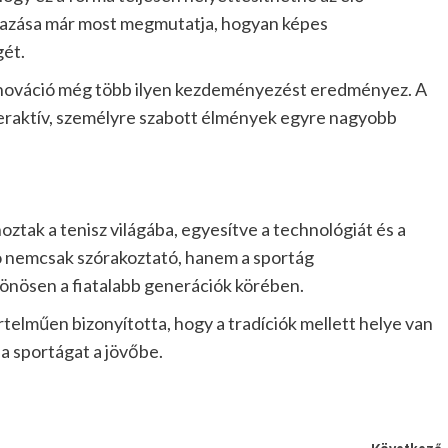
lmazása már most megmutatja, hogyan képes
gét.
innováció még több ilyen kezdeményezést eredményez. A
eraktív, személyre szabott élmények egyre nagyobb
oztak a tenisz világába, egyesítve a technológiát és a
ió nemcsak szórakoztató, hanem a sportág
lönösen a fiatalabb generációk körében.
telműen bizonyította, hogy a tradíciók mellett helye van
 a sportágat a jövőbe.