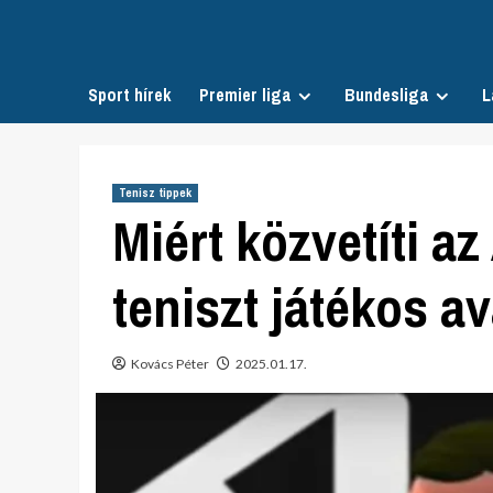
Skip
to
content
Sport hírek
Premier liga
Bundesliga
L
Tenisz tippek
Miért közvetíti a
teniszt játékos a
Kovács Péter
2025.01.17.