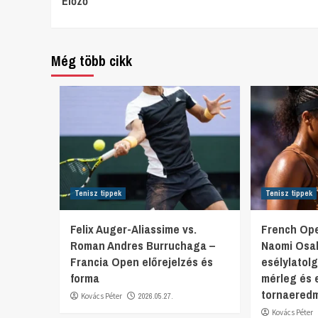
Continue
Előző
Reading
Még több cikk
Tenisz tippek
Tenisz tippek
Felix Auger-Aliassime vs.
French Ope
Roman Andres Burruchaga –
Naomi Osa
Francia Open előrejelzés és
esélylatol
forma
mérleg és 
tornaered
Kovács Péter
2026.05.27.
Kovács Péter