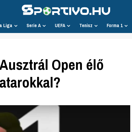
a Liga
Serie A
UEFA
Tenisz
Forma 1
z Ausztrál Open élő
vatarokkal?