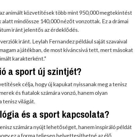
 az animált közvetítések több mint 950,000 megtekintést
k alatt mindössze 140,000 nézőt vonzottak. Ez a drámai
tum iránt jelentős az érdeklődés.
verziók iránt. Leylah Fernandez például saját szavaival
agam a játékban, de most kíváncsivá tett, mert másokat
imált karakterként.”
ó a sport új szintjét?
vetítések célja, hogy új kapukat nyissanak meg a tenisz
amerek és fiatalok számára vonzó, hanem olyan
 tenisz világát.
lógia és a sport kapcsolata?
enisz számára nyújt lehetőséget, hanem inspiráló példát
hogy ez a forma teljesen helyettesíthetné az élő