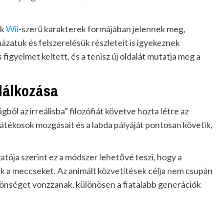
ok
Wii
-szerű karakterek formájában jelennek meg,
zatuk és felszerelésük részleteit is igyekeznek
figyelmet keltett, és a tenisz új oldalát mutatja meg a
lálkozása
gból az irreálisba” filozófiát követve hozta létre az
átékosok mozgásait és a labda pályáját pontosan követik,
atója szerint ez a módszer lehetővé teszi, hogy a
ék a meccseket. Az animált közvetítések célja nem csupán
zönséget vonzzanak, különösen a fiatalabb generációk