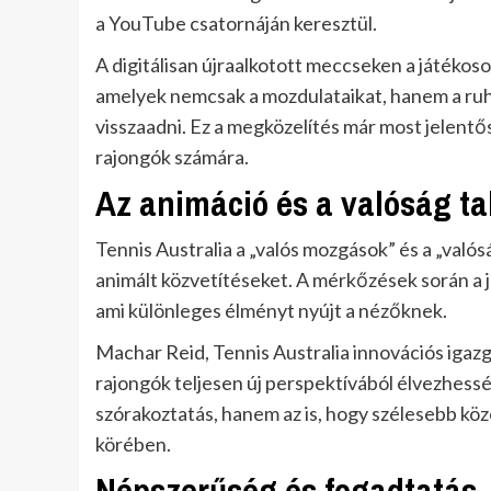
a YouTube csatornáján keresztül.
A digitálisan újraalkotott meccseken a játékos
amelyek nemcsak a mozdulataikat, hanem a ruhá
visszaadni. Ez a megközelítés már most jelentős 
rajongók számára.
Az animáció és a valóság ta
Tennis Australia a „valós mozgások” és a „valósá
animált közvetítéseket. A mérkőzések során a j
ami különleges élményt nyújt a nézőknek.
Machar Reid, Tennis Australia innovációs igazg
rajongók teljesen új perspektívából élvezhess
szórakoztatás, hanem az is, hogy szélesebb kö
körében.
Népszerűség és fogadtatás