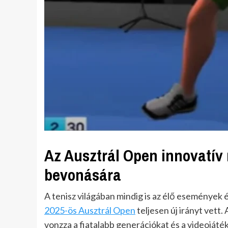
Az Ausztrál Open innovatív
bevonására
A tenisz világában mindig is az élő események
2025-ös Ausztrál Open
teljesen új irányt vett
vonzza a fiatalabb generációkat és a videojáté