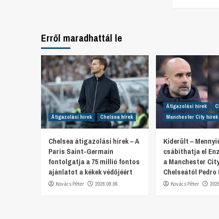
Erről maradhattál le
Átigazolási hírek
C
Átigazolási hírek
Chelsea hírek
Manchester City hírek
Chelsea átigazolási hírek – A
Kiderült – Mennyi
Paris Saint-Germain
csábíthatja el E
fontolgatja a 75 millió fontos
a Manchester City
ajánlatot a kékek védőjéért
Chelseától Pedro
Kovács Péter
2026.08.06.
Kovács Péter
202