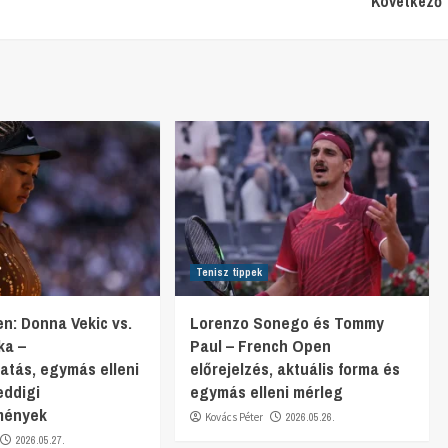
Következő
Tenisz tippek
n: Donna Vekic vs.
Lorenzo Sonego és Tommy
ka –
Paul – French Open
gatás, egymás elleni
előrejelzés, aktuális forma és
eddigi
egymás elleni mérleg
mények
Kovács Péter
2026.05.26.
2026.05.27.