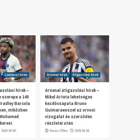
Liverpool hírek
Arsenal hírek
Átigazolási hírek
azolási hírek –
Arsenal átigazolási hírek –
 szerepe a 145
Mikel Arteta lehetséges
Bradley Barcola
kezdőcsapata Bruno
en, miközben
Guimaraesszel az orvosi
a Mohamed
vizsgálat és szerződés
keresi
részletei után
2026.08.06.
Kovács Péter
2026.08.06.