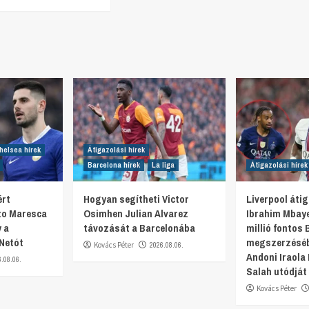
helsea hírek
Átigazolási hírek
Barcelona hírek
La liga
Átigazolási hírek
ért
Hogyan segítheti Victor
Liverpool átig
nzo Maresca
Osimhen Julian Alvarez
Ibrahim Mbaye
 a
távozását a Barcelonába
millió fontos 
 Netót
megszerzéséb
Kovács Péter
2026.08.06.
Andoni Iraol
6.08.06.
Salah utódját 
Kovács Péter