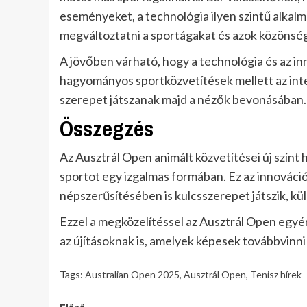
eseményeket, a technológia ilyen szintű alka
megváltoztatni a sportágakat és azok közönsé
A jövőben várható, hogy a technológia és az 
hagyományos sportközvetítések mellett az int
szerepet játszanak majd a nézők bevonásában.
Összegzés
Az Ausztrál Open animált közvetítései új színt h
sportot egy izgalmas formában. Ez az innovác
népszerűsítésében is kulcsszerepet játszik, kü
Ezzel a megközelítéssel az Ausztrál Open egyér
az újításoknak is, amelyek képesek továbbvinni
Tags:
Australian Open 2025
,
Ausztrál Open
,
Tenisz hírek