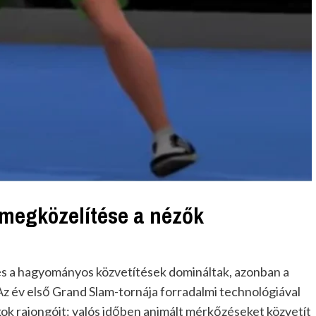
 megközelítése a nézők
 és a hagyományos közvetítések domináltak, azonban a
. Az év első Grand Slam-tornája forradalmi technológiával
kok rajongóit: valós időben animált mérkőzéseket közvetít