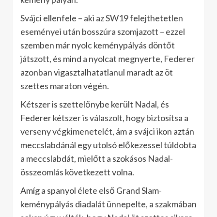
Svájci ellenfele – aki az SW19 felejthetetlen
eseményei után bosszúra szomjazott – ezzel
szemben már nyolc keménypályás döntőt
játszott, és mind a nyolcat megnyerte, Federer
azonban vigasztalhatatlanul maradt az öt
szettes maraton végén.
Kétszer is szettelőnybe került Nadal, és
Federer kétszer is válaszolt, hogy biztosítsa a
verseny végkimenetelét, ám a svájci ikon aztán
meccslabdánál egy utolsó előkezessel túldobta
a meccslabdát, mielőtt a szokásos Nadal-
összeomlás következett volna.
Amíg a spanyol élete első Grand Slam-
keménypályás diadalát ünnepelte, a szakmában