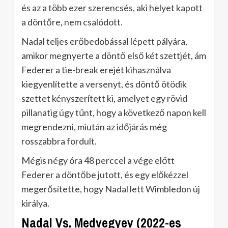
és az a több ezer szerencsés, aki helyet kapott
a döntőre, nem csalódott.
Nadal teljes erőbedobással lépett pályára,
amikor megnyerte a döntő első két szettjét, ám
Federer a tie-break erejét kihasználva
kiegyenlítette a versenyt, és döntő ötödik
szettet kényszerített ki, amelyet egy rövid
pillanatig úgy tűnt, hogy a következő napon kell
megrendezni, miután az időjárás még
rosszabbra fordult.
Mégis négy óra 48 perccel a vége előtt
Federer a döntőbe jutott, és egy előkézzel
megerősítette, hogy Nadal lett Wimbledon új
királya.
Nadal Vs. Medvegyev (2022-es