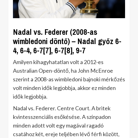
Nadal vs. Federer (2008-as
wimbledoni döntő) – Nadal győz 6-
4, 6-4, 6-7[7], 6-7[8], 9-7
Amilyen kihagyhatatlan volt a 2012-es
Australian Open-döntő, ha John McEnroe
szerint a 2008-as wimbledoni bajnoki mérkőzés
volt minden idők legjobbja, akkor ez minden
idők legjobbja.
Nadal vs. Federer. Centre Court. A britek
kvintesszenciális esőkésése. A színpadon
minden adott volt egy magával ragadó
csatához két, ereje teljében lévő férfi között,