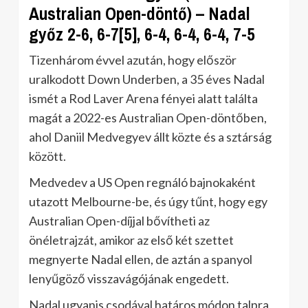
Australian Open-döntő) – Nadal
győz 2-6, 6-7[5], 6-4, 6-4, 6-4, 7-5
Tizenhárom évvel azután, hogy először
uralkodott Down Underben, a 35 éves Nadal
ismét a Rod Laver Arena fényei alatt találta
magát a 2022-es Australian Open-döntőben,
ahol Daniil Medvegyev állt közte és a sztárság
között.
Medvedev a US Open regnáló bajnokaként
utazott Melbourne-be, és úgy tűnt, hogy egy
Australian Open-díjjal bővítheti az
önéletrajzát, amikor az első két szettet
megnyerte Nadal ellen, de aztán a spanyol
lenyűgöző visszavágójának engedett.
Nadal ugyanis csodával határos módon talpra