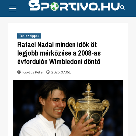
Primary
Skip
Menu
to
content
Tenisz tippek
Rafael Nadal minden idők öt
legjobb mérkőzése a 2008-as
évfordulón Wimbledoni döntő
Kovács Péter
2025.07.06.