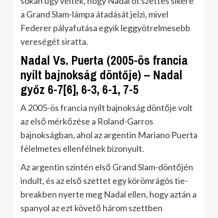
sokan úgy vélték, hogy Nadal öt szettes sikere
a Grand Slam-lámpa átadását jelzi, mivel
Federer pályafutása egyik leggyötrelmesebb
vereségét siratta.
Nadal Vs. Puerta (2005-ös francia
nyílt bajnokság döntője) – Nadal
győz 6-7[6], 6-3, 6-1, 7-5
A 2005-ös francia nyílt bajnokság döntője volt
az első mérkőzése a Roland-Garros
bajnokságban, ahol az argentin Mariano Puerta
félelmetes ellenfélnek bizonyult.
Az argentin szintén első Grand Slam-döntőjén
indult, és az első szettet egy körömrágós tie-
breakben nyerte meg Nadal ellen, hogy aztán a
spanyol az ezt követő három szettben