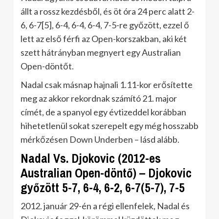
állt a rossz kezdésből, és öt óra 24 perc alatt 2-
6, 6-7[5], 6-4, 6-4, 6-4, 7-5-re győzött, ezzel ő
lett az első férfi az Open-korszakban, aki két
szett hátrányban megnyert egy Australian
Open-döntőt.
Nadal csak másnap hajnali 1.11-kor erősítette
meg az akkor rekordnak számító 21. major
címét, de a spanyol egy évtizeddel korábban
hihetetlenül sokat szerepelt egy még hosszabb
mérkőzésen Down Underben – lásd alább.
Nadal Vs. Djokovic (2012-es
Australian Open-döntő) – Djokovic
győzött 5-7, 6-4, 6-2, 6-7(5-7), 7-5
2012. január 29-én a régi ellenfelek, Nadal és