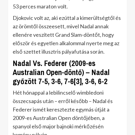
53 perces maraton volt.
Djokovic volt az, aki ezúttal a kimerültségtől és
az örömtől összeesett, mivel Nadal annak
ellenére veszített Grand Slam-döntőt, hogy
először és egyetlen alkalommal nyerte meg az
első szettet illusztris pályafutása során.
Nadal Vs. Federer (2009-es
Australian Open-döntő) – Nadal
győzött 7-5, 3-6, 7-6[3], 3-6, 6-2
Hét hónappal a lebilincselő wimbledoni
összecsapás után – erről később – Nadal és
Federer ismét keresztezte egymás útját a
2009-es Australian Open döntőjében, a
spanyol első major bajnoki mérkőzésén
kemény pályán.