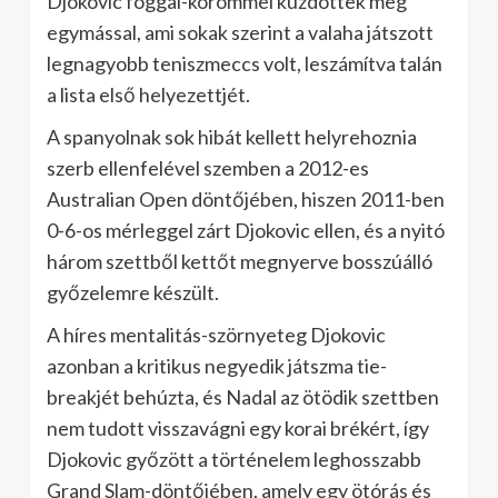
Djokovic foggal-körömmel küzdöttek meg
egymással, ami sokak szerint a valaha játszott
legnagyobb teniszmeccs volt, leszámítva talán
a lista első helyezettjét.
A spanyolnak sok hibát kellett helyrehoznia
szerb ellenfelével szemben a 2012-es
Australian Open döntőjében, hiszen 2011-ben
0-6-os mérleggel zárt Djokovic ellen, és a nyitó
három szettből kettőt megnyerve bosszúálló
győzelemre készült.
A híres mentalitás-szörnyeteg Djokovic
azonban a kritikus negyedik játszma tie-
breakjét behúzta, és Nadal az ötödik szettben
nem tudott visszavágni egy korai brékért, így
Djokovic győzött a történelem leghosszabb
Grand Slam-döntőjében, amely egy ötórás és