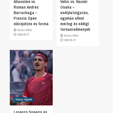
Aliassime vs.
Vekic vs. Naomi
Roman Andres
Osaka –
Burruchaga –
esélylatolgatás,
Francia Open
egymás elleni
előrejelzés és forma
mérleg és eddigi
tornaeredmények
Kovács Péter
2026.05.27.
Kovács Péter
2026.05.27.
Tenisz tippek
Lorenzo Sonego és