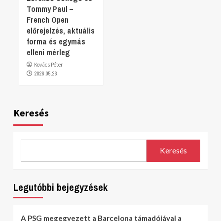
Tommy Paul –
French Open
előrejelzés, aktuális
forma és egymás
elleni mérleg
Kovács Péter
2026.05.26.
Keresés
Keresés
Legutóbbi bejegyzések
A PSG megegyezett a Barcelona támadójával a