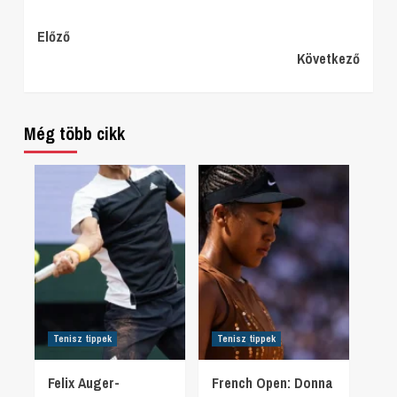
Continue
Előző
Következő
Reading
Még több cikk
Tenisz tippek
Tenisz tippek
Felix Auger-
French Open: Donna