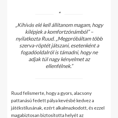
„Kihívás elé kell állítanom magam, hogy
kilépjek a komfortzónámból”
–
nyilatkozta Ruud.
„Megpróbáltam több
szerva-röptét játszani, esetenként a
fogadóoldalról is támadni, hogy ne
adjak túl nagy kényelmet az
ellenfélnek.”
Ruud felismerte, hogy a gyors, alacsony
pattanású fedett pálya kevésbé kedvez a
játékstílusának, ezért alkalmazkodott, és ezzel
magabiztosan biztosította helyét az