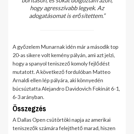
borításon, és sokat dolgoztam azon,
hogy agresszívabb legyek. Az
adogatásomat is erősítettem.”
A győzelem Munarnak idén már a második top
20-as sikere volt kemény pályán, ami azt jelzi,
hogy a spanyol teniszező komoly fejlődést
mutatott. A következő fordulóban Matteo
Arnaldi ellen lép pályára, aki könnyedén
búcsúztatta Alejandro Davidovich Fokinát 6-1,
6-3 arányban.
Összegzés
A Dallas Open csütörtöki napja az amerikai
teniszezők számára felejthető marad, hiszen