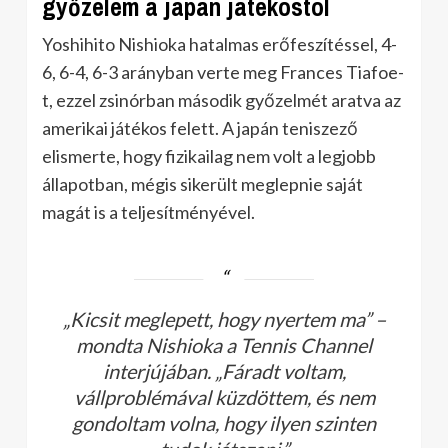
győzelem a japán játékostól
Yoshihito Nishioka hatalmas erőfeszítéssel, 4-
6, 6-4, 6-3 arányban verte meg Frances Tiafoe-
t, ezzel zsinórban második győzelmét aratva az
amerikai játékos felett. A japán teniszező
elismerte, hogy fizikailag nem volt a legjobb
állapotban, mégis sikerült meglepnie saját
magát is a teljesítményével.
„Kicsit meglepett, hogy nyertem ma”
–
mondta Nishioka a Tennis Channel
interjújában.
„Fáradt voltam,
vállproblémával küzdöttem, és nem
gondoltam volna, hogy ilyen szinten