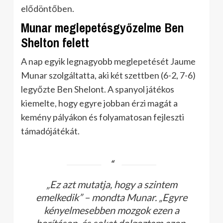
elődöntőben.
Munar meglepetésgyőzelme Ben
Shelton felett
A nap egyik legnagyobb meglepetését Jaume
Munar szolgáltatta, aki két szettben (6-2, 7-6)
legyőzte Ben Shelont. A spanyol játékos
kiemelte, hogy egyre jobban érzi magát a
kemény pályákon és folyamatosan fejleszti
támadójátékát.
„Ez azt mutatja, hogy a szintem
emelkedik”
– mondta Munar.
„Egyre
kényelmesebben mozgok ezen a