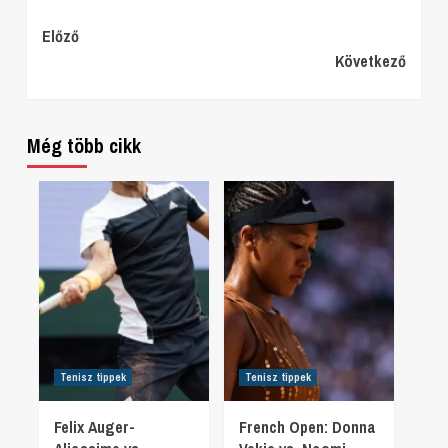
Continue
Előző
Következő
Reading
Még több cikk
Tenisz tippek
Tenisz tippek
Felix Auger-
French Open: Donna