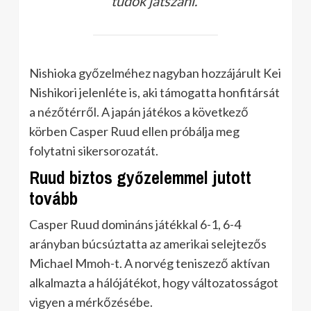
tudok játszani.”
Nishioka győzelméhez nagyban hozzájárult Kei
Nishikori jelenléte is, aki támogatta honfitársát
a nézőtérről. A japán játékos a következő
körben Casper Ruud ellen próbálja meg
folytatni sikersorozatát.
Ruud biztos győzelemmel jutott
tovább
Casper Ruud domináns játékkal 6-1, 6-4
arányban búcsúztatta az amerikai selejtezős
Michael Mmoh-t. A norvég teniszező aktívan
alkalmazta a hálójátékot, hogy változatosságot
vigyen a mérkőzésébe.