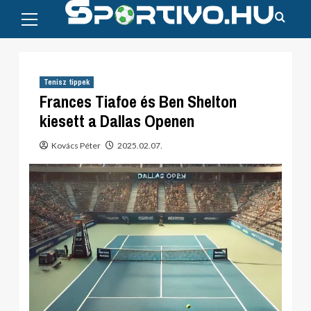
Primary
Skip
Menu
to
content
Tenisz tippek
Frances Tiafoe és Ben Shelton
kiesett a Dallas Openen
Kovács Péter
2025.02.07.