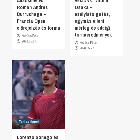
Aliassime vs.
Vekic vs. Naomi
Roman Andres
Osaka –
Burruchaga –
esélylatolgatás,
Francia Open
egymás elleni
előrejelzés és forma
mérleg és eddigi
tornaeredmények
Kovács Péter
2026.05.27.
Kovács Péter
2026.05.27.
Tenisz tippek
Lorenzo Sonego és