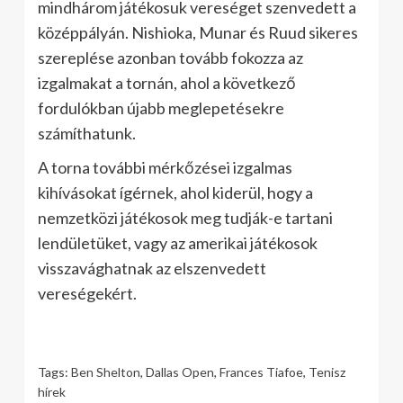
mindhárom játékosuk vereséget szenvedett a
középpályán. Nishioka, Munar és Ruud sikeres
szereplése azonban tovább fokozza az
izgalmakat a tornán, ahol a következő
fordulókban újabb meglepetésekre
számíthatunk.
A torna további mérkőzései izgalmas
kihívásokat ígérnek, ahol kiderül, hogy a
nemzetközi játékosok meg tudják-e tartani
lendületüket, vagy az amerikai játékosok
visszavághatnak az elszenvedett
vereségekért.
Tags:
Ben Shelton
,
Dallas Open
,
Frances Tiafoe
,
Tenisz
hírek