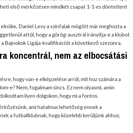
 heti első mérkőzésen mindkét csapat 1-1-es döntetlent
 elnöke, Daniel Levy a színfalak mögött már meghozta a
ggetlenül attól, hogy a görög-ausztrál irányítja-e a klubot
a Bajnokok Ligája-kvalifikációt a következő szezonra.
ra koncentrál, nem az elbocsátási
ésre, hogy van-e elképzelése arról, mit hoz számára a
Tudom-e? Nem, fogalmam sincs. Ez nem olyasmi, amin
olkodtam ilyen dolgokon, hogy mi a fontos.
 mérkőzésünk, ami hatalmas lehetőség ennek a
nek a futballklubnak, hogy közelebb kerüljünk ahhoz,