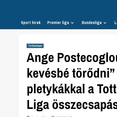
Skip
to
content
Sport hírek
Premier liga
Bundesliga
L
Tottenham
Ange Postecoglo
kevésbé törődni”
pletykákkal a Tot
Liga összecsapás