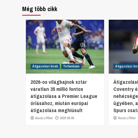
Még több cikk
Átigazolási hírek
Tottenham
Átigazolási hír
2026-os világbajnok sztár
Átigazolási
váratlan 35 millió fontos
Coventry é
átigazolása a Premier League
nehézsége
óriásához, miután európai
ügyében, a
átigazolása meghiúsult
Spurs csat
Kovács Péter
2026.08.06.
Kovács Péter