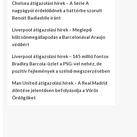
Chelsea átigazolási hírek – A Serie A
nagyágyúi érdeklődnek a háttérbe szorult
Benoit Badiashile iránt
Liverpool átigazolási hírek – Meglepő
kölcsönmegállapodás a Barcelonával Araujo
védőért
Liverpool átigazolási hírek – 145 millió fontos
Bradley Barcola-üzlet a PSG-vel nehéz, de
pozitív fejlemények a szélső megszerzésében
Man United átigazolási hírek – A Real Madrid
döntése jelentősen befolyásolja a Vörös
Ördögöket