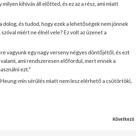
lyen kihívás áll előtted, és ez az a rész, ami miatt
 dolog, és tudod, hogy ezek a lehetőségek nem jönnek
 szóval miért ne élnél vele? Ez volt az üzenet a
csre vagyunk egy nagy verseny négyes döntőjétől, és ezt
alami, ami rendszeresen előfordul, mert ennek a
asználni ezt.”
eung-min sérülés miatt nem lesz elérhető a csütörtöki,
Következő