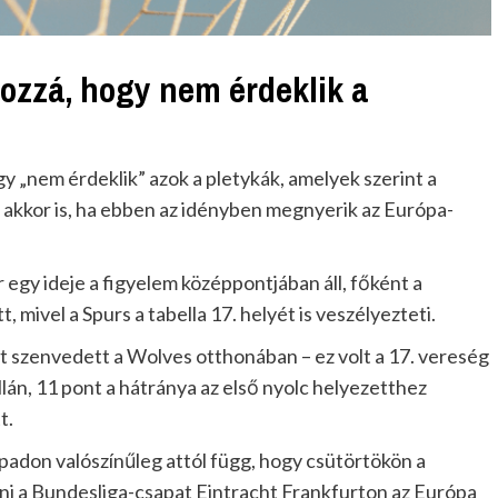
ozzá, hogy nem érdeklik a
 érdeklik” azok a pletykák, amelyek szerint a
or is, ha ebben az idényben megnyerik az Európa-
egy ideje a figyelem középpontjában áll, főként a
mivel a Spurs a tabella 17. helyét is veszélyezteti.
 szenvedett a Wolves otthonában – ez volt a 17. vereség
bellán, 11 pont a hátránya az első nyolc helyezetthez
t.
spadon valószínűleg attól függ, hogy csütörtökön a
ni a Bundesliga-csapat Eintracht Frankfurton az Európa