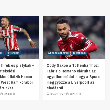
ek
Tottenham
Átigazolási hírek
Tottenham
 hírek és pletykák –
Cody Gakpo a Tottenhamhoz:
rtékelési
Fabrizio Romano elárulta az
kbe ütközik Hamer
egyetlen módot, hogy a Spurs
 West Ham korábbi
meggyőzze a Liverpoolt az
árt akar
eladásról
2026.08.04.
Kovács Péter
2026.08.02.