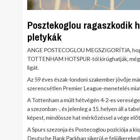
Posztekoglou ragaszkodik h
pletykák
ANGE POSTECOGLOU MEGSZIGORÍTJA, hogy „nem
TOTTENHAM HOTSPUR-tól kirúghatják, még akk
ligát.
Az 59 éves észak-londoni szakember jövője már 
szerencsétlen Premier League-menetelés miatt, 
A Tottenham a múlt hétvégén 4-2-es vereséget
a szezonban -, és jelenleg a 15. helyen áll a ta
képest, mindössze hat mérkőzéssel a vége előt
A Spurs szezonja és Postecoglou pozíciója a ki
Deutsche Bank Parkban sikerül-e felülkereked