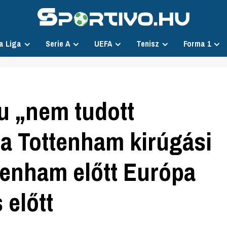
a Liga
Serie A
UEFA
Tenisz
Forma 1
u „nem tudott
 a Tottenham kirúgási
tenham előtt Európa
 előtt