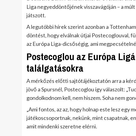
Liga negyeddöntőjének visszavágóján – a múlt
játszott.
A legutóbbi hírek szerint azonban a Tottenham
döntést, hogy elválnak útjai Postecoglouval, fü
az Európa Liga-dicsőségig, ami megpecsételné 
Postecoglou az Európa Ligá
találgatásokra
A mérkőzés előtti sajtótájékoztatón arra a kérd
jövő a Spursnél, Postecoglou így válaszolt: „
gondolkodnom kell, nem hiszem. Soha nem gond
„Ami fontos, az az, hogy holnap este lesz egy
játékoscsoportnak, nekünk, mint csapatnak, en
amit mindenki szeretne elérni.