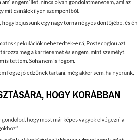
n ami engem illet, nincs olyan gondolatmenetem, ami az
gy mit csinálok ilyen szempontból.
a, hogy bejussunk egy nagy torna négyes döntőjébe, és én
amatos spekulációk nehezedtek-e rá, Postecoglou azt
tározza meg a karrieremet és engem, mint személyt,
m is tettem. Soha nem is fogom.
em fogsz jó edzőnek tartani, még akkor sem, ha nyerünk,
SZTÁSÁRA, HOGY KORÁBBAN
y gondolod, hogy most már képes vagyok elvégezni a
gokhoz.”