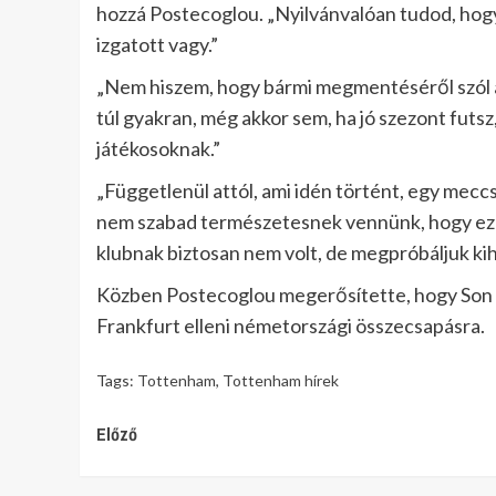
hozzá Postecoglou. „Nyilvánvalóan tudod, hogy mi
izgatott vagy.”
„Nem hiszem, hogy bármi megmentéséről szól a
túl gyakran, még akkor sem, ha jó szezont futsz,
játékosoknak.”
„Függetlenül attól, ami idén történt, egy mec
nem szabad természetesnek vennünk, hogy ez v
klubnak biztosan nem volt, de megpróbáljuk kih
Közben Postecoglou megerősítette, hogy Son H
Frankfurt elleni németországi összecsapásra.
Tags:
Tottenham
,
Tottenham hírek
Continue
Előző
Reading