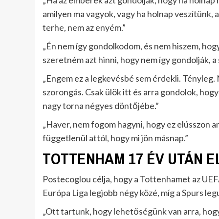
„Ha az emberek azt gondolják, hogy ha holnap 
amilyen ma vagyok, vagy ha holnap veszítünk, 
terhe, nem az enyém.”
„Én nem így gondolkodom, és nem hiszem, hogy 
szeretném azt hinni, hogy nem így gondolják, 
„Engem ez a legkevésbé sem érdekli. Tényleg. 
szorongás. Csak ülök itt és arra gondolok, ho
nagy torna négyes döntőjébe.”
„Haver, nem fogom hagyni, hogy ez elússzon an
függetlenül attól, hogy mi jön másnap.”
TOTTENHAM 17 ÉV UTÁN E
Postecoglou célja, hogy a Tottenhamet az UE
Európa Liga legjobb négy közé, míg a Spurs leg
„Ott tartunk, hogy lehetőségünk van arra, hog