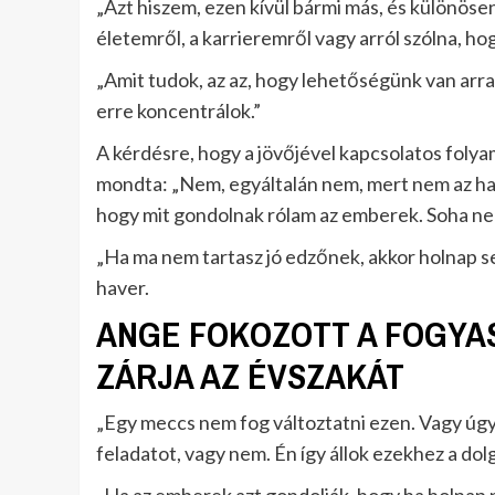
„Azt hiszem, ezen kívül bármi más, és különöse
életemről, a karrieremről vagy arról szólna, ho
„Amit tudok, az az, hogy lehetőségünk van arr
erre koncentrálok.”
A kérdésre, hogy a jövőjével kapcsolatos foly
mondta: „Nem, egyáltalán nem, mert nem az ha
hogy mit gondolnak rólam az emberek. Soha ne
„Ha ma nem tartasz jó edzőnek, akkor holnap s
haver.
ANGE FOKOZOTT A FOGYA
ZÁRJA AZ ÉVSZAKÁT
„Egy meccs nem fog változtatni ezen. Vagy úg
feladatot, vagy nem. Én így állok ezekhez a dol