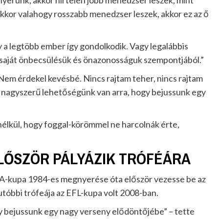
nyerünk, akkor hirtelen jobb menedzser leszek, mint
akkor valahogy rosszabb menedzser leszek, akkor ez az ő
a legtöbb ember így gondolkodik. Vagy legalábbis
a saját önbecsülésük és önazonosságuk szempontjából.”
Nem érdekel kevésbé. Nincs rajtam teher, nincs rajtam
gy nagyszerű lehetőségünk van arra, hogy bejussunk egy
élkül, hogy foggal-körömmel ne harcolnák érte,
LŐSZÖR PÁLYÁZIK TRÓFÉÁRA
FA-kupa 1984-es megnyerése óta először vezesse be az
utóbbi trófeája az EFL-kupa volt 2008-ban.
y bejussunk egy nagy verseny elődöntőjébe” – tette