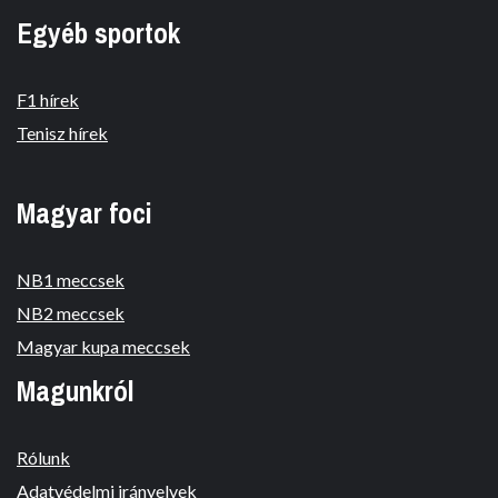
Egyéb sportok
F1 hírek
Tenisz hírek
Magyar foci
NB1 meccsek
NB2 meccsek
Magyar kupa meccsek
Magunkról
Rólunk
Adatvédelmi irányelvek