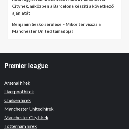
Citynek, miközben a Barcelona készíti a következő
ajánlatát
Benjamin Sesko sérülése – Mikor tér vissza a
Manchester United támadója?
Premier league
Arsenal hírek
Liverpool hírek
Chelsea hírek
Manchester United hírek
Manchester City hírek
Tottenham hírek