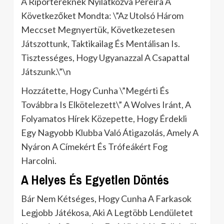
A Riportereknek Nyilatkozva Pereira A
Következőket Mondta: \”Az Utolsó Három
Meccset Megnyertük, Következetesen
Játszottunk, Taktikailag És Mentálisan Is.
Tisztességes, Hogy Ugyanazzal A Csapattal
Játszunk.\”\n
Hozzátette, Hogy Cunha \”Megérti És
Továbbra Is Elkötelezett\” A Wolves Iránt, A
Folyamatos Hírek Közepette, Hogy Érdekli
Egy Nagyobb Klubba Való Átigazolás, Amely A
Nyáron A Címekért És Trófeákért Fog
Harcolni.
A Helyes És Egyetlen Döntés
Bár Nem Kétséges, Hogy Cunha A Farkasok
Legjobb Játékosa, Aki A Legtöbb Lendületet