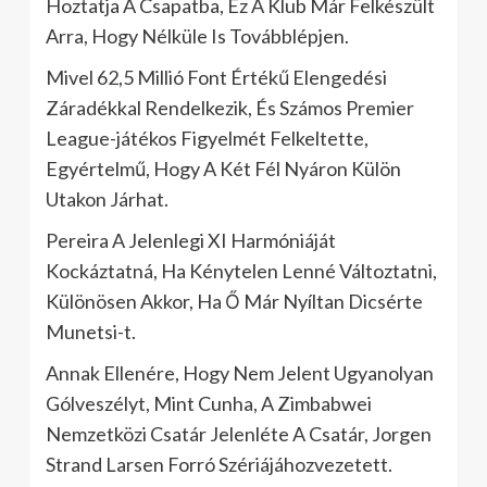
Hoztatja A Csapatba, Ez A Klub Már Felkészült
Arra, Hogy Nélküle Is Továbblépjen.
Mivel 62,5 Millió Font Értékű Elengedési
Záradékkal Rendelkezik, És Számos Premier
League-játékos Figyelmét Felkeltette,
Egyértelmű, Hogy A Két Fél Nyáron Külön
Utakon Járhat.
Pereira A Jelenlegi XI Harmóniáját
Kockáztatná, Ha Kénytelen Lenné Változtatni,
Különösen Akkor, Ha Ő Már Nyíltan Dicsérte
Munetsi-t.
Annak Ellenére, Hogy Nem Jelent Ugyanolyan
Gólveszélyt, Mint Cunha, A Zimbabwei
Nemzetközi Csatár Jelenléte A Csatár, Jorgen
Strand Larsen Forró Szériájáhozvezetett.