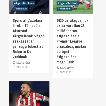
Átigazolási hírek
Átigazolási hírek
Tottenham
Tottenham
Spurs átigazolási
2026-os világbajnok
hírek – Támadó a
sztár váratlan 35
távozási
millió fontos
tárgyalások ‘végső
átigazolása a
szakaszában’,
Premier League
pénzügyi lökést ad
óriásához, miután
Roberto De
európai
Zerbinak
átigazolása
meghiúsult
Kovács Péter
2026.08.08.
Kovács Péter
2026.08.06.