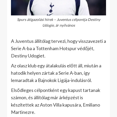
Spurs átigazolási hírek – Juventus célpontja Destiny
Udogie, ár nyilvános
A Juventus állítólag tervezi, hogy visszavezeti a
Serie A-ba a Tottenham Hotspur védőjét,
Destiny Udogiet.
Az olasz klub egy átalakulás előtt áll, miután a
hatodik helyen zártak a Serie A-ban, így
lemaradtak a Bajnokok Ligája-indulásról.
Elsődleges célpontként egy kapust tartanak
számon, és állítólag már árképzést is
készítettek az Aston Villa kapusára, Emiliano
Martinezre.