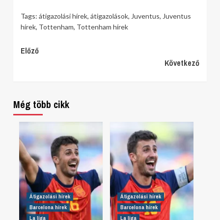
Tags:
átigazolási hírek
,
átigazolások
,
Juventus
,
Juventus
hírek
,
Tottenham
,
Tottenham hírek
Continue
Előző
Következő
Reading
Még több cikk
Átigazolási hírek
Átigazolási hírek
Barcelona hírek
Barcelona hírek
La liga
La liga