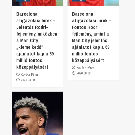
Barcelona
Barcelona
átigazolási hírek –
átigazolási hírek –
Jelentős Rodri-
Fontos Rodri
fejlemény, miközben
fejlemény, amint a
a Man City
Man City jelentős
„kiemelkedő”
ajánlatot kap a 69
ajánlatot kap a 69
millió fontos
millió fontos
középpályásért
középpályásért
Kovács Péter
2026.08.09.
Kovács Péter
2026.08.09.