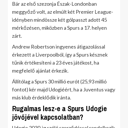
Bár az első szezonja Észak-Londonban
meggyőző volt, az elmúlt két Premier League-
idényben mindössze két gólpasszt adott 45
mérkőzésen, miközben a Spurs a 17. helyen
zárt.
Andrew Robertson ingyenes átigazolással
érkezett a Liverpoolból, így a Spurs késznek
tűnik értékesíteni a 23 éves játékost, ha
megfelelő ajánlat érkezik.
Állítólag a Spurs 30 millió eurót (25,93 millió
fontot) kér majd Udogiéért, ha a Juventus vagy
más klub érdeklődik iránta.
Rugalmas lesz-e a Spurs Udogie
jövőjével kapcsolatban?
Udogie 2030-ig szóló szerződéssel rendelkezik,