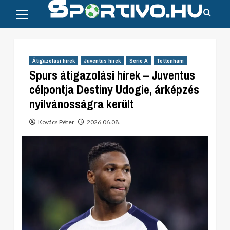
Primary
Skip
Menu
to
content
Átigazolási hírek
Juventus hírek
Serie A
Tottenham
Spurs átigazolási hírek – Juventus
célpontja Destiny Udogie, árképzés
nyilvánosságra került
Kovács Péter
2026.06.08.