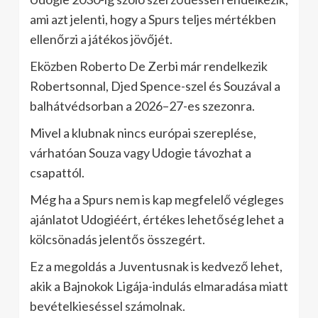
ami azt jelenti, hogy a Spurs teljes mértékben
ellenőrzi a játékos jövőjét.
Eközben Roberto De Zerbi már rendelkezik
Robertsonnal, Djed Spence-szel és Souzával a
balhátvédsorban a 2026–27-es szezonra.
Mivel a klubnak nincs európai szereplése,
várhatóan Souza vagy Udogie távozhat a
csapattól.
Még ha a Spurs nem is kap megfelelő végleges
ajánlatot Udogiéért, értékes lehetőség lehet a
kölcsönadás jelentős összegért.
Ez a megoldás a Juventusnak is kedvező lehet,
akik a Bajnokok Ligája-indulás elmaradása miatt
bevételkieséssel számolnak.