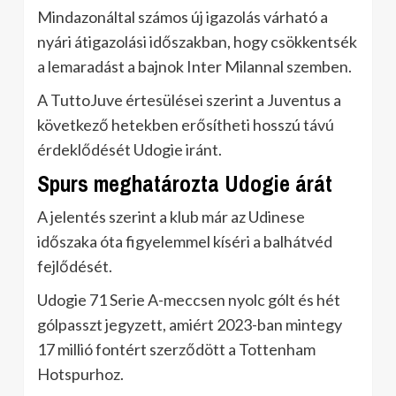
Mindazonáltal számos új igazolás várható a
nyári átigazolási időszakban, hogy csökkentsék
a lemaradást a bajnok Inter Milannal szemben.
A TuttoJuve értesülései szerint a Juventus a
következő hetekben erősítheti hosszú távú
érdeklődését Udogie iránt.
Spurs meghatározta Udogie árát
A jelentés szerint a klub már az Udinese
időszaka óta figyelemmel kíséri a balhátvéd
fejlődését.
Udogie 71 Serie A-meccsen nyolc gólt és hét
gólpasszt jegyzett, amiért 2023-ban mintegy
17 millió fontért szerződött a Tottenham
Hotspurhoz.