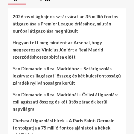
2026-os világbajnok sztár váratlan 35 millió fontos
átigazolása a Premier League óriásához, miután
európai átigazolása meghiúsult
Hogyan tett meg mindent az Arsenal, hogy
megszerezze Vinícius Júniórt a Real Madrid
szerződéshosszabbítása előtt
Yan Diomande a Real Madridhoz – Sztárigazolás
lezárva: csillagászati összeg és két kulcsfontosságú
záradék nyilvánosságra került
Yan Diomande a Real Madridnál – Óriási átigazolás:
csillagászati összeg és két ütős záradék kerül
napvilágra
Chelsea átigazolási hírek – A Paris Saint-Germain
fontolgatja a 75 millió fontos ajánlatot a kékek