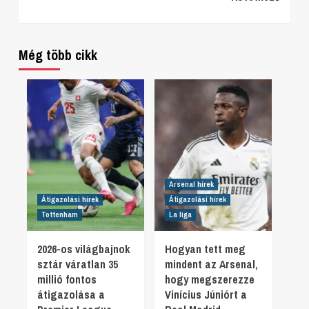
Reading
Még több cikk
Arsenal hírek
Átigazolási hírek
Átigazolási hírek
Tottenham
La liga
2026-os világbajnok
Hogyan tett meg
sztár váratlan 35
mindent az Arsenal,
millió fontos
hogy megszerezze
átigazolása a
Vinícius Júniórt a