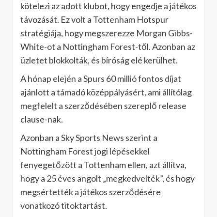
kötelezi az adott klubot, hogy engedje a játékos
távozását. Ez volt a Tottenham Hotspur
stratégiája, hogy megszerezze Morgan Gibbs-
White-ot a Nottingham Forest-től. Azonban az
üzletet blokkolták, és bíróság elé kerülhet.
A hónap elején a Spurs 60 millió fontos díjat
ajánlott a támadó középpályásért, ami állítólag
megfelelt a szerződésében szereplő release
clause-nak.
Azonban a Sky Sports News szerint a
Nottingham Forest jogi lépésekkel
fenyegetőzött a Tottenham ellen, azt állítva,
hogy a 25 éves angolt „megkedvelték”, és hogy
megsértették a játékos szerződésére
vonatkozó titoktartást.