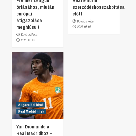
Premier League
Real Madrid
óriásához, miután
szerződéshosszabbítása
európai
előtt
átigazolása
Kovács Péter
meghiúsult
2026.08.06.
Kovács Péter
2026.08.06.
Átigazolási hírek
Real Madrid hírek
Yan Diomande a
Real Madridhoz –