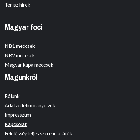
Tenisz hírek
Magyar foci
NB1 meccsek
NB2 meccsek
Magyar kupa meccsek
Magunkról
Rólunk
Adatvédelmi irányelvek
Impresszum
Kapcsolat
Felelősségteljes szerencsejáték