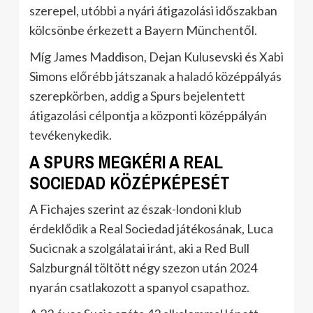
szerepel, utóbbi a nyári átigazolási időszakban
kölcsönbe érkezett a Bayern Münchentől.
Míg James Maddison, Dejan Kulusevski és Xabi
Simons előrébb játszanak a haladó középpályás
szerepkörben, addig a Spurs bejelentett
átigazolási célpontja a központi középpályán
tevékenykedik.
A SPURS MEGKÉRI A REAL
SOCIEDAD KÖZÉPKÉPESÉT
A Fichajes szerint az észak-londoni klub
érdeklődik a Real Sociedad játékosának, Luca
Sucicnak a szolgálatai iránt, aki a Red Bull
Salzburgnál töltött négy szezon után 2024
nyarán csatlakozott a spanyol csapathoz.