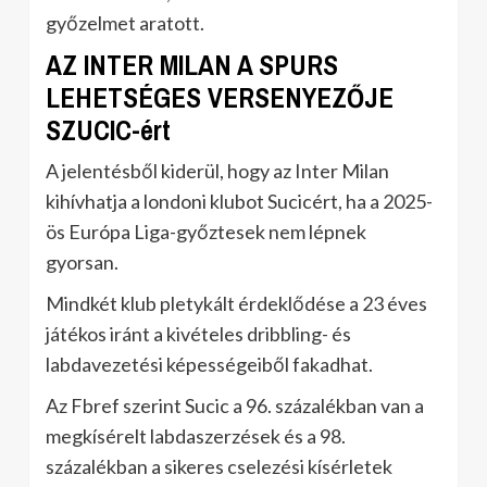
győzelmet aratott.
AZ INTER MILAN A SPURS
LEHETSÉGES VERSENYEZŐJE
SZUCIC-ért
A jelentésből kiderül, hogy az Inter Milan
kihívhatja a londoni klubot Sucicért, ha a 2025-
ös Európa Liga-győztesek nem lépnek
gyorsan.
Mindkét klub pletykált érdeklődése a 23 éves
játékos iránt a kivételes dribbling- és
labdavezetési képességeiből fakadhat.
Az Fbref szerint Sucic a 96. százalékban van a
megkísérelt labdaszerzések és a 98.
százalékban a sikeres cselezési kísérletek