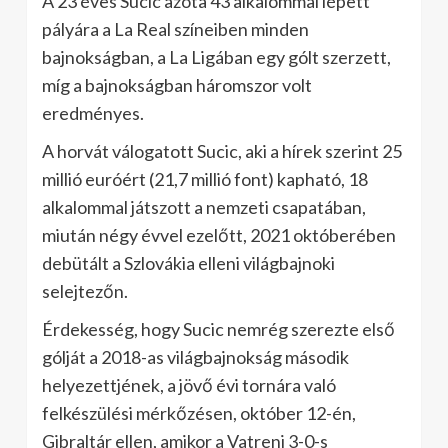
A 23 éves Sucic azóta 43 alkalommal lépett
pályára a La Real színeiben minden
bajnokságban, a La Ligában egy gólt szerzett,
míg a bajnokságban háromszor volt
eredményes.
A horvát válogatott Sucic, aki a hírek szerint 25
millió euróért (21,7 millió font) kapható, 18
alkalommal játszott a nemzeti csapatában,
miután négy évvel ezelőtt, 2021 októberében
debütált a Szlovákia elleni világbajnoki
selejtezőn.
Érdekesség, hogy Sucic nemrég szerezte első
gólját a 2018-as világbajnokság második
helyezettjének, a jövő évi tornára való
felkészülési mérkőzésen, október 12-én,
Gibraltár ellen, amikor a Vatreni 3-0-s