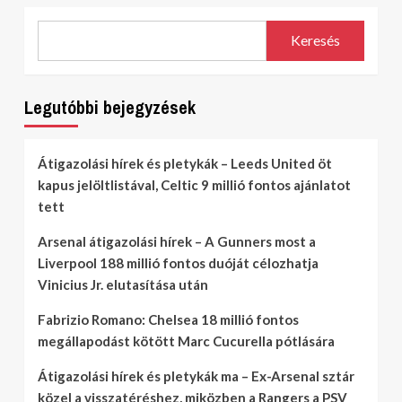
Keresés
Legutóbbi bejegyzések
Átigazolási hírek és pletykák – Leeds United öt
kapus jelöltlistával, Celtic 9 millió fontos ajánlatot
tett
Arsenal átigazolási hírek – A Gunners most a
Liverpool 188 millió fontos duóját célozhatja
Vinicius Jr. elutasítása után
Fabrizio Romano: Chelsea 18 millió fontos
megállapodást kötött Marc Cucurella pótlására
Átigazolási hírek és pletykák ma – Ex-Arsenal sztár
közel a visszatéréshez, miközben a Rangers a PSV