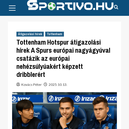
Primary
Skip
Menu
to
content
Átigazolási hírek
Tottenham
Tottenham Hotspur átigazolási
hírek A Spurs európai nagyágyúval
csatázik az európai
nehézsúlyúakért képzett
dribblerért
Kovács Péter
2025.10.13.