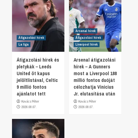
Arsenal hírek
Átigazolási hírek
Átigazolási hírek
La liga
Liverpool hírek
Átigazolási hírek és
Arsenal átigazolási
pletykák – Leeds
hírek – A Gunners
United öt kapus
most a Liverpool 188
jelöltlistával, Celtic
millió fontos duóját
9 millió fontos
célozhatja Vinicius
ajánlatot tett
Jr. elutasítása után
Kovács Péter
Kovács Péter
2026.08.07.
2026.08.07.