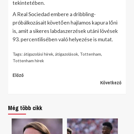
tekintetében.
A Real Sociedad embere a dribbling-
próbálkozásait követően hajlamos kapura lőni
is, amit a sikeres labdaszerzések utáni lövések
93. percentilisében való helyezése is mutat.
Tags:
átigazolási hírek
,
átigazolások
,
Tottenham
,
Tottenham hírek
Continue
Előző
Következő
Reading
Még több cikk