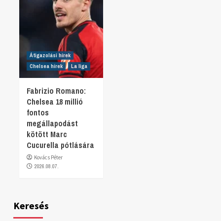
Átigazolási hírek
Chelsea hírek
La liga
Fabrizio Romano:
Chelsea 18 millió
fontos
megállapodást
kötött Marc
Cucurella pótlására
Kovács Péter
2026.08.07.
Keresés