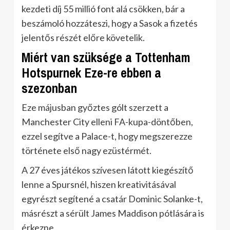
kezdeti díj 55 millió font alá csökken, bár a
beszámoló hozzáteszi, hogy a Sasok a fizetés
jelentős részét előre követelik.
Miért van szüksége a Tottenham
Hotspurnek Eze-re ebben a
szezonban
Eze májusban győztes gólt szerzett a
Manchester City elleni FA-kupa-döntőben,
ezzel segítve a Palace-t, hogy megszerezze
története első nagy ezüstérmét.
A 27 éves játékos szívesen látott kiegészítő
lenne a Spursnél, hiszen kreativitásával
egyrészt segítené a csatár Dominic Solanke-t,
másrészt a sérült James Maddison pótlására is
érkezne.