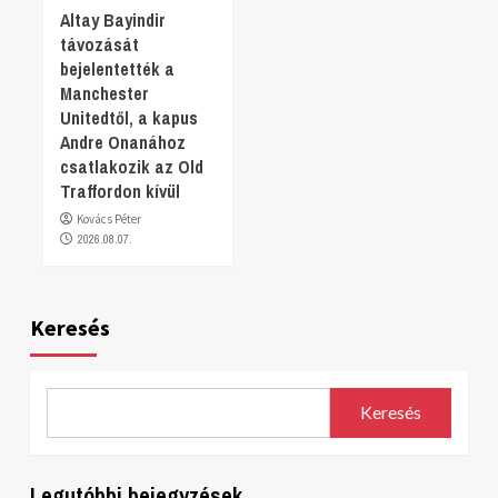
Altay Bayindir
távozását
bejelentették a
Manchester
Unitedtől, a kapus
Andre Onanához
csatlakozik az Old
Traffordon kívül
Kovács Péter
2026.08.07.
Keresés
Keresés
Legutóbbi bejegyzések