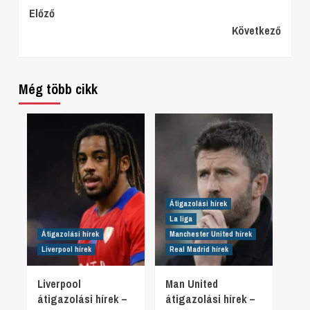
Continue
Előző
Következő
Reading
Még több cikk
Átigazolási hírek
La liga
Átigazolási hírek
Manchester United hírek
Liverpool hírek
Real Madrid hírek
Liverpool
Man United
átigazolási hírek –
átigazolási hírek –