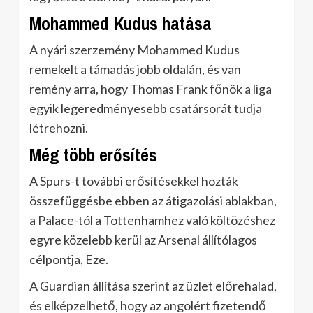
Mohammed Kudus hatása
A nyári szerzemény Mohammed Kudus
remekelt a támadás jobb oldalán, és van
remény arra, hogy Thomas Frank főnök a liga
egyik legeredményesebb csatársorát tudja
létrehozni.
Még több erősítés
A Spurs-t további erősítésekkel hozták
összefüggésbe ebben az átigazolási ablakban,
a Palace-tól a Tottenhamhez való költözéshez
egyre közelebb kerül az Arsenal állítólagos
célpontja, Eze.
A Guardian állítása szerint az üzlet előrehalad,
és elképzelhető, hogy az angolért fizetendő