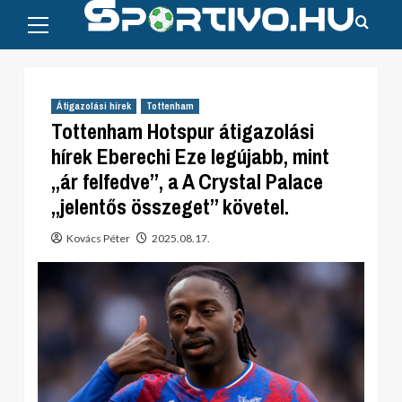
Primary
Skip
Menu
to
content
Átigazolási hírek
Tottenham
Tottenham Hotspur átigazolási
hírek Eberechi Eze legújabb, mint
„ár felfedve”, a A Crystal Palace
„jelentős összeget” követel.
Kovács Péter
2025.08.17.