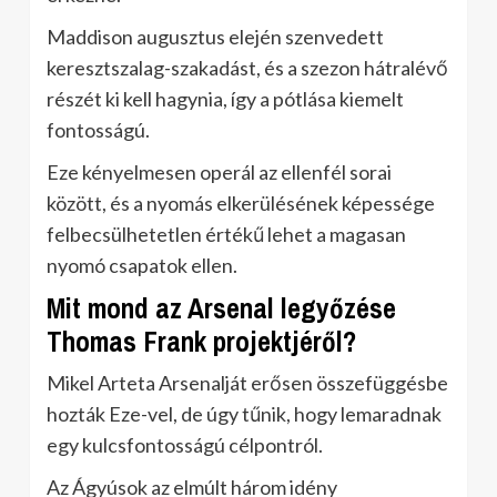
Maddison augusztus elején szenvedett
keresztszalag-szakadást, és a szezon hátralévő
részét ki kell hagynia, így a pótlása kiemelt
fontosságú.
Eze kényelmesen operál az ellenfél sorai
között, és a nyomás elkerülésének képessége
felbecsülhetetlen értékű lehet a magasan
nyomó csapatok ellen.
Mit mond az Arsenal legyőzése
Thomas Frank projektjéről?
Mikel Arteta Arsenalját erősen összefüggésbe
hozták Eze-vel, de úgy tűnik, hogy lemaradnak
egy kulcsfontosságú célpontról.
Az Ágyúsok az elmúlt három idény