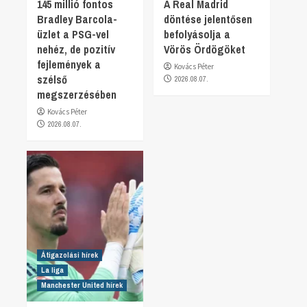
145 millió fontos
A Real Madrid
Bradley Barcola-
döntése jelentősen
üzlet a PSG-vel
befolyásolja a
nehéz, de pozitív
Vörös Ördögöket
fejlemények a
Kovács Péter
szélső
2026.08.07.
megszerzésében
Kovács Péter
2026.08.07.
Átigazolási hírek
La liga
Manchester United hírek