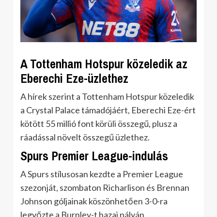
A Tottenham Hotspur közeledik az
Eberechi Eze-üzlethez
A hírek szerint a Tottenham Hotspur közeledik
a Crystal Palace támadójáért, Eberechi Eze-ért
kötött 55 millió font körüli összegű, plusz a
ráadással növelt összegű üzlethez.
Spurs Premier League-indulás
A Spurs stílusosan kezdte a Premier League
szezonját, szombaton Richarlison és Brennan
Johnson góljainak köszönhetően 3-0-ra
legyőzte a Burnley-t hazai pályán.