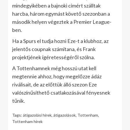
mindegyikében a bajnoki címért szálltak
harcba, három egymást követő szezonban a
második helyen végeztek a Premier League-
ben.
Ha a Spurs el tudja hozni Eze-t a klubhoz, az
jelentős coupnak számítana, és Frank
projektjének ígéretességéről szólna.
A Tottenhamnek még hosszú utat kell
megtennie ahhoz, hogy megelőzze ádáz
riválisait, de az előttük álló szezon Eze
valószínűsíthető csatlakozásával fényesnek
tűnik.
Tags:
átigazolási hírek
,
átigazolások
,
Tottenham
,
Tottenham hírek