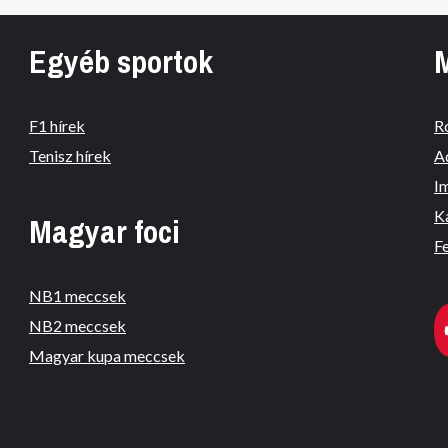
Egyéb sportok
F1 hírek
R
Tenisz hírek
A
I
K
Magyar foci
Fe
NB1 meccsek
NB2 meccsek
Magyar kupa meccsek