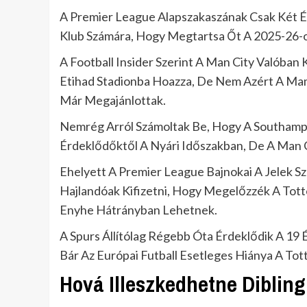
A Premier League Alapszakaszának Csak Két Év
Klub Számára, Hogy Megtartsa Őt A 2025-26-
A Football Insider Szerint A Man City Valóban
Etihad Stadionba Hoazza, De Nem Azért A Mamu
Már Megajánlottak.
Nemrég Arról Számoltak Be, Hogy A Southampt
Érdeklődőktől A Nyári Időszakban, De A Man Ci
Ehelyett A Premier League Bajnokai A Jelek Sz
Hajlandóak Kifizetni, Hogy Megelőzzék A Tott
Enyhe Hátrányban Lehetnek.
A Spurs Állítólag Régebb Óta Érdeklődik A 19 É
Bár Az Európai Futball Esetleges Hiánya A T
Hová Illeszkedhetne Dibling