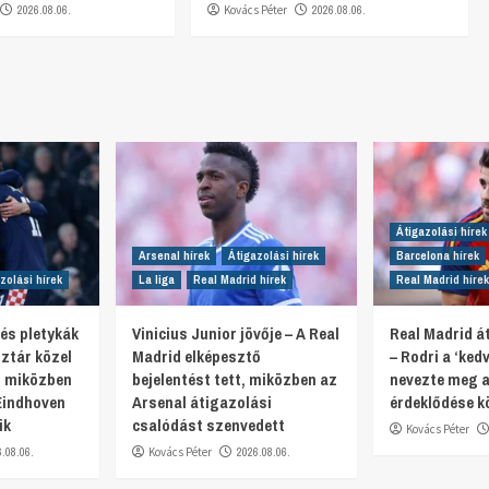
2026.08.06.
Kovács Péter
2026.08.06.
Átigazolási hírek
Arsenal hírek
Átigazolási hírek
Barcelona hírek
zolási hírek
La liga
Real Madrid hírek
Real Madrid hírek
 és pletykák
Vinicius Junior jövője – A Real
Real Madrid át
ztár közel
Madrid elképesztő
– Rodri a ‘ked
, miközben
bejelentést tett, miközben az
nevezte meg a
Eindhoven
Arsenal átigazolási
érdeklődése k
ik
csalódást szenvedett
Kovács Péter
6.08.06.
Kovács Péter
2026.08.06.