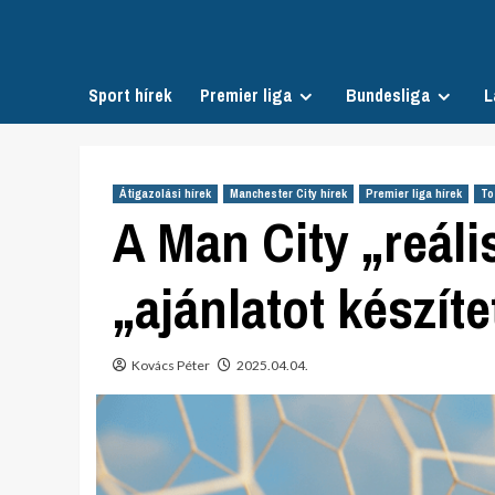
Skip
to
content
Sport hírek
Premier liga
Bundesliga
L
Átigazolási hírek
Manchester City hírek
Premier liga hírek
To
A Man City „reális
„ajánlatot készíte
Kovács Péter
2025.04.04.