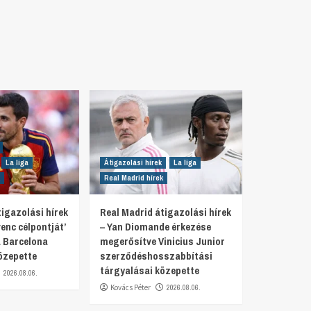
La liga
Átigazolási hírek
La liga
Real Madrid hírek
igazolási hírek
Real Madrid átigazolási hírek
venc célpontját’
– Yan Diomande érkezése
 Barcelona
megerősítve Vinicius Junior
özepette
szerződéshosszabbítási
tárgyalásai közepette
2026.08.06.
Kovács Péter
2026.08.06.