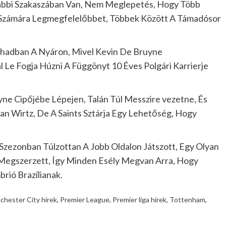
rábbi Szakaszában Van, Nem Meglepetés, Hogy Több
 A Számára Legmegfelelőbbet, Többek Között A Támadósor
tihadban A Nyáron, Mivel Kevin De Bruyne
 Le Fogja Húzni A Függönyt 10 Éves Polgári Karrierje
ne Cipőjébe Lépejen, Talán Túl Messzire vezetne, És
ian Wirtz, De A Saints Sztárja Egy Lehetőség, Hogy
zezonban Túlzottan A Jobb Oldalon Játszott, Egy Olyan
 Megszerzett, Így Minden Esély Megvan Arra, Hogy
rió Brazílianak.
chester City hírek
,
Premier League
,
Premier liga hírek
,
Tottenham
,