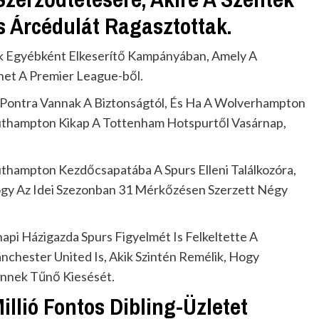
s Árcédulát Ragasztottak.
ak Egyébként Elkeserítő Kampányában, Amely A
het A Premier League-ből.
 Pontra Vannak A Biztonságtól, És Ha A Wolverhampton
uthampton Kikap A Tottenham Hotspurtől Vasárnap,
uthampton Kezdőcsapatába A Spurs Elleni Találkozóra,
Hogy Az Idei Szezonban 31 Mérkőzésen Szerzett Négy
api Házigazda Spurs Figyelmét Is Felkeltette A
nchester United Is, Akik Szintén Remélik, Hogy
ennek Tűnő Kiesését.
illió Fontos Dibling-Üzletet