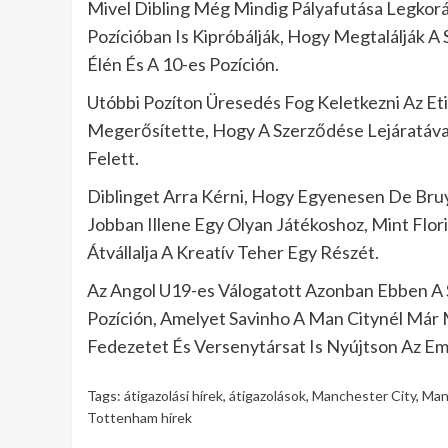
Mivel Dibling Még Mindig Pályafutása Legko
Pozícióban Is Kipróbálják, Hogy Megtalálják
Élén És A 10-es Pozíción.
Utóbbi Pozíton Üresedés Fog Keletkezni Az E
Megerősítette, Hogy A Szerződése Lejáratával
Felett.
Diblinget Arra Kérni, Hogy Egyenesen De Bruy
Jobban Illene Egy Olyan Játékoshoz, Mint Flor
Átvállalja A Kreatív Teher Egy Részét.
Az Angol U19-es Válogatott Azonban Ebben A S
Pozíción, Amelyet Savinho A Man Citynél Már
Fedezetet És Versenytársat Is Nyújtson Az Emb
Tags:
átigazolási hírek
,
átigazolások
,
Manchester City
,
Man
Tottenham hírek