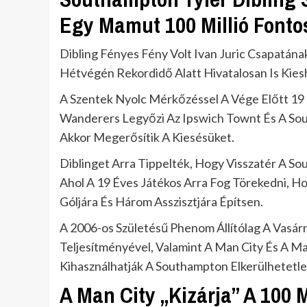
Egy Mamut 100 Millió Fonto
Dibling Fényes Fény Volt Ivan Juric Csapatán
Hétvégén Rekordidő Alatt Hivatalosan Is Kies
A Szentek Nyolc Mérkőzéssel A Vége Előtt 19
Wanderers Legyőzi Az Ipswich Townt És A So
Akkor Megerősítik A Kiesésüket.
Diblinget Arra Tippelték, Hogy Visszatér A So
Ahol A 19 Éves Játékos Arra Fog Törekedni, 
Góljára És Három Asszisztjára Építsen.
A 2006-os Születésű Phenom Állítólag A Vasárn
Teljesítményével, Valamint A Man City És A Ma
Kihasználhatják A Southampton Elkerülhetetl
A Man City „Kizárja” A 100 M