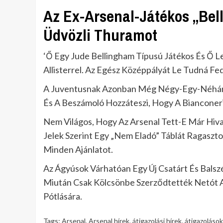
Az Ex-Arsenal-Játékos „Bel
Üdvözli Thuramot
‘Ő Egy Jude Bellingham Típusú Játékos És Ő L
Allisterrel. Az Egész Középpályát Le Tudná Fe
A Juventusnak Azonban Még Négy-Egy-Néhány 
És A Beszámoló Hozzáteszi, Hogy A Bianconer
Nem Világos, Hogy Az Arsenal Tett-E Már Hiv
Jelek Szerint Egy „Nem Eladó” Táblát Ragaszto
Minden Ajánlatot.
Az Ágyúsok Várhatóan Egy Új Csatárt És Balszé
Miután Csak Kölcsönbe Szerződtették Netót 
Pótlására.
Tags:
Arsenal
,
Arsenal hírek
,
átigazolási hírek
,
átigazolások