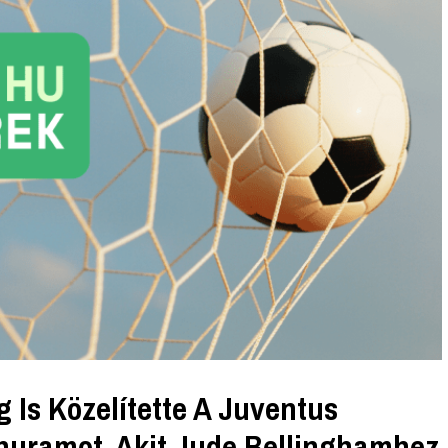
g Is Közelítette A Juventus
huramot, Akit Jude Bellinghamhez