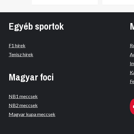
Egyéb sportok
F1 hírek
R
Tenisz hírek
A
I
K
Magyar foci
Fe
NB1 meccsek
NB2 meccsek
Magyar kupa meccsek