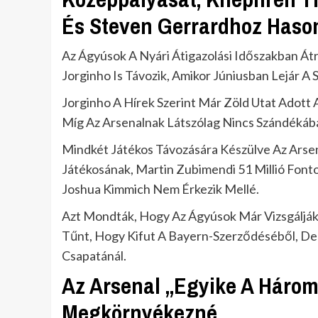
És Steven Gerrardhoz Hason
Az Ágyúsok A Nyári Átigazolási Időszakban Á
Jorginho Is Távozik, Amikor Júniusban Lejár A
Jorginho A Hírek Szerint Már Zöld Utat Adot
Míg Az Arsenalnak Látszólag Nincs Szándékában
Mindkét Játékos Távozására Készülve Az Arse
Játékosának, Martin Zubimendi 51 Millió Fon
Joshua Kimmich Nem Érkezik Mellé.
Azt Mondták, Hogy Az Ágyúsok Már Vizsgáljá
Tűnt, Hogy Kifut A Bayern-Szerződéséből, De
Csapatánál.
Az Arsenal „Egyike A Háro
Megkörnyékezné