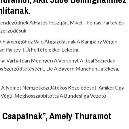
lítanak.
trendeződnek A Hatos Posztján, Mivel Thomas Partey És
 Szerződésük.
t A Flamengóhoz Való Átigazolásnak A Kampány Végén,
 Partey-t Új Feltételekkel Lekötni.
nal Várhatóan Megnyeri A Versenyt A Real Sociedad
tos Szerződtetéséért, De A Bayern München Játékosa,
k A Német Nemzetközi Játékos Közeledését, Amikor Úgy
 Végül Meghosszabbította A Bundesliga Vezető
m Csapatnak”, Amely Thuramot