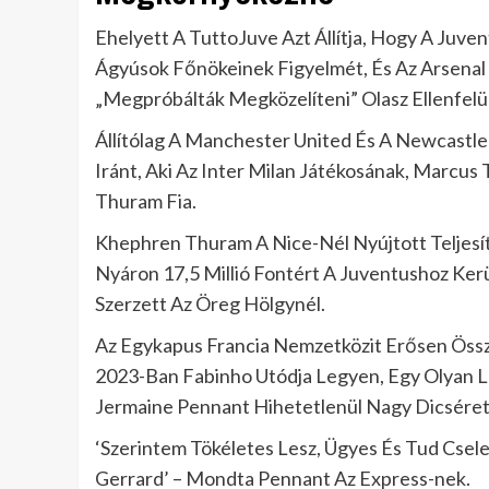
Ehelyett A TuttoJuve Azt Állítja, Hogy A Juve
Ágyúsok Főnökeinek Figyelmét, És Az Arsenal
„Megpróbálták Megközelíteni” Olasz Ellenfelük
Állítólag A Manchester United És A Newcastle 
Iránt, Aki Az Inter Milan Játékosának, Marcus
Thuram Fia.
Khephren Thuram A Nice-Nél Nyújtott Teljesít
Nyáron 17,5 Millió Fontért A Juventushoz Ker
Szerzett Az Öreg Hölgynél.
Az Egykapus Francia Nemzetközit Erősen Össz
2023-Ban Fabinho Utódja Legyen, Egy Olyan L
Jermaine Pennant Hihetetlenül Nagy Dicsérett
‘Szerintem Tökéletes Lesz, Ügyes És Tud Cselez
Gerrard’ – Mondta Pennant Az Express-nek.