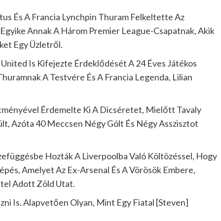
ntus És A Francia Lynchpin Thuram Felkeltette Az
 Egyike Annak A Három Premier League-Csapatnak, Akik
et Egy Üzletről.
United Is Kifejezte Érdeklődését A 24 Éves Játékos
 Thuramnak A Testvére És A Francia Legenda, Lilian
ményével Érdemelte Ki A Dicséretet, Mielőtt Tavaly
ült, Azóta 40 Meccsen Négy Gólt És Négy Asszisztot
efüggésbe Hozták A Liverpoolba Való Költözéssel, Hogy
épés, Amelyet Az Ex-Arsenal És A Vörösök Embere,
el Adott Zöld Utat.
ni Is. Alapvetően Olyan, Mint Egy Fiatal [Steven]