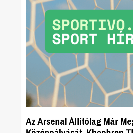
Az Arsenal Állítólag Már Me
Középpályását, Khephren T