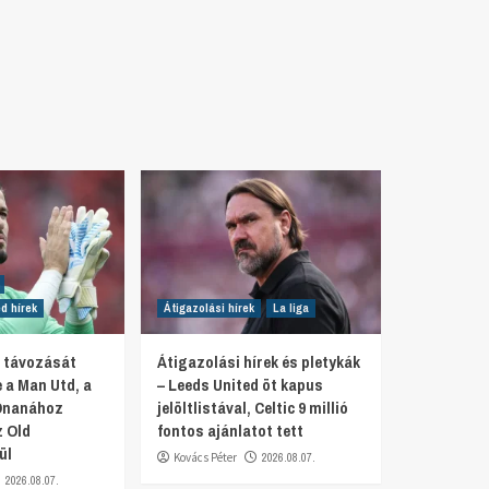
d hírek
Átigazolási hírek
La liga
r távozását
Átigazolási hírek és pletykák
 a Man Utd, a
– Leeds United öt kapus
Onanához
jelöltlistával, Celtic 9 millió
z Old
fontos ajánlatot tett
ül
Kovács Péter
2026.08.07.
2026.08.07.