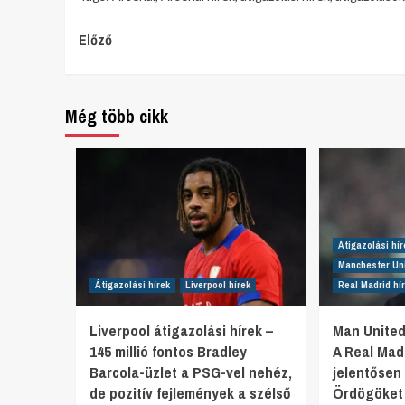
Continue
Előző
Reading
Még több cikk
Átigazolási hír
Manchester Uni
Átigazolási hírek
Liverpool hírek
Real Madrid hí
Liverpool átigazolási hírek –
Man United
145 millió fontos Bradley
A Real Mad
Barcola-üzlet a PSG-vel nehéz,
jelentősen 
de pozitív fejlemények a szélső
Ördögöket