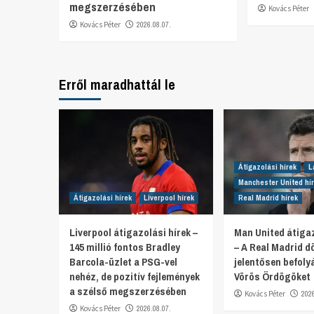
megszerzésében
Kovács Péter
Kovács Péter
2026.08.07.
Erről maradhattál le
Átigazolási hírek
L
Manchester United hí
Átigazolási hírek
Liverpool hírek
Real Madrid hírek
Liverpool átigazolási hírek –
Man United átigaz
145 millió fontos Bradley
– A Real Madrid d
Barcola-üzlet a PSG-vel
jelentősen befoly
nehéz, de pozitív fejlemények
Vörös Ördögöket
a szélső megszerzésében
Kovács Péter
202
Kovács Péter
2026.08.07.