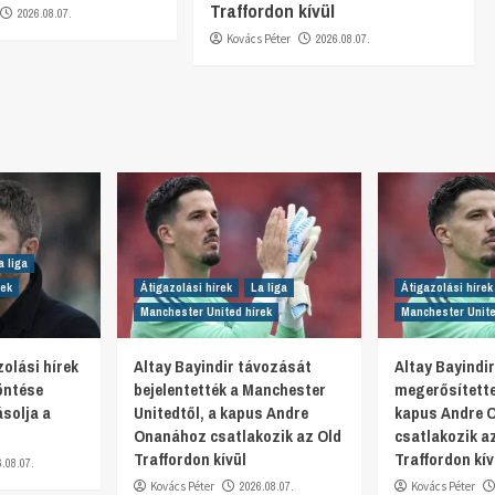
Traffordon kívül
2026.08.07.
Kovács Péter
2026.08.07.
a liga
rek
Átigazolási hírek
La liga
Átigazolási hírek
Manchester United hírek
Manchester Unite
olási hírek
Altay Bayindir távozását
Altay Bayindi
öntése
bejelentették a Manchester
megerősítette
ásolja a
Unitedtől, a kapus Andre
kapus Andre 
Onanához csatlakozik az Old
csatlakozik a
Traffordon kívül
Traffordon kív
6.08.07.
Kovács Péter
2026.08.07.
Kovács Péter