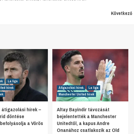
Következő
ek
La liga
ted hírek
Átigazolási hírek
La liga
rek
Manchester United hírek
 átigazolási hírek –
Altay Bayindir távozását
rid döntése
bejelentették a Manchester
befolyásolja a Vörös
Unitedtől, a kapus Andre
Onanához csatlakozik az Old