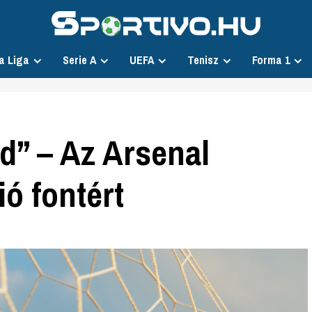
a Liga
Serie A
UEFA
Tenisz
Forma 1
rd” – Az Arsenal
ió fontért