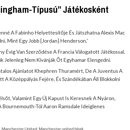
lingham-Típusú” Játékosként
enné A Fabinho Helyettesítője És Játszhatna Alexis Mac
dni, Mint Egy Jobb [Jordan] Henderson.’
Évig Van Szerződése A Francia Válogatott Játékossal,
ik Jelenleg Nem Kívánják Őt Egyhamar Elengedni.
atalos Ajánlatot Khephren Thuramért, De A Juventus A
tt A Középpályás Fejére, És Szándékában Áll Blokkolni
lsőt, Valamint Egy Új Kapust Is Keresnek A Nyáron,
A Bournemouth-Tól Aaron Ramsdale Ideiglenes
,
Manchester United
,
Manchester united hírek