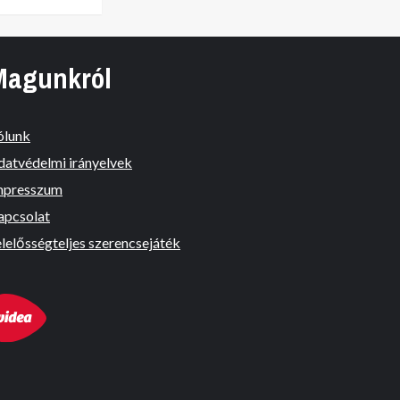
Magunkról
ólunk
datvédelmi irányelvek
mpresszum
apcsolat
lelősségteljes szerencsejáték