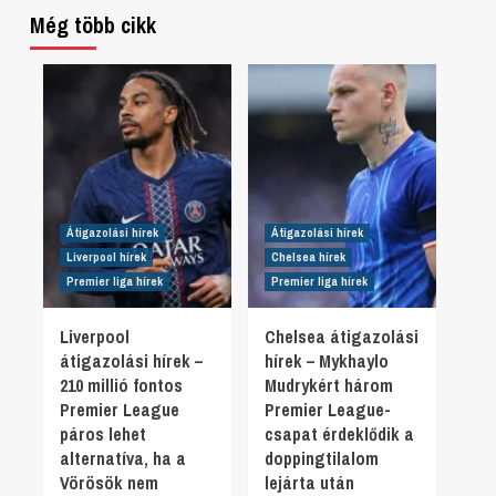
Még több cikk
Átigazolási hírek
Átigazolási hírek
Liverpool hírek
Chelsea hírek
Premier liga hírek
Premier liga hírek
Liverpool
Chelsea átigazolási
átigazolási hírek –
hírek – Mykhaylo
210 millió fontos
Mudrykért három
Premier League
Premier League-
páros lehet
csapat érdeklődik a
alternatíva, ha a
doppingtilalom
Vörösök nem
lejárta után