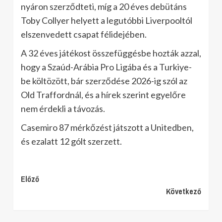
nyáron szerződteti, míg a 20 éves debütáns
Toby Collyer helyett a legutóbbi Liverpooltól
elszenvedett csapat félidejében.
A 32 éves játékost összefüggésbe hozták azzal,
hogy a Szaúd-Arábia Pro Ligába és a Turkiye-
be költözött, bár szerződése 2026-ig szól az
Old Traffordnál, és a hírek szerint egyelőre
nem érdekli a távozás.
Casemiro 87 mérkőzést játszott a Unitedben,
és ezalatt 12 gólt szerzett.
Continue
Előző
Következő
Reading