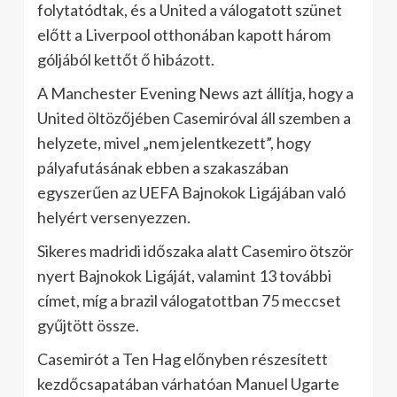
folytatódtak, és a United a válogatott szünet
előtt a Liverpool otthonában kapott három
góljából kettőt ő hibázott.
A Manchester Evening News azt állítja, hogy a
United öltözőjében Casemiróval áll szemben a
helyzete, mivel „nem jelentkezett”, hogy
pályafutásának ebben a szakaszában
egyszerűen az UEFA Bajnokok Ligájában való
helyért versenyezzen.
Sikeres madridi időszaka alatt Casemiro ötször
nyert Bajnokok Ligáját, valamint 13 további
címet, míg a brazil válogatottban 75 meccset
gyűjtött össze.
Casemirót a Ten Hag előnyben részesített
kezdőcsapatában várhatóan Manuel Ugarte