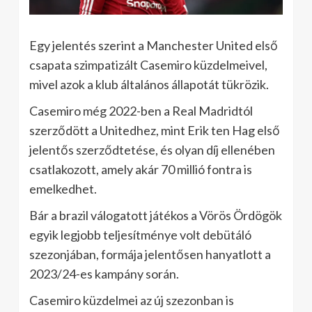
Egy jelentés szerint a Manchester United első
csapata szimpatizált Casemiro küzdelmeivel,
mivel azok a klub általános állapotát tükrözik.
Casemiro még 2022-ben a Real Madridtól
szerződött a Unitedhez, mint Erik ten Hag első
jelentős szerződtetése, és olyan díj ellenében
csatlakozott, amely akár 70 millió fontra is
emelkedhet.
Bár a brazil válogatott játékos a Vörös Ördögök
egyik legjobb teljesítménye volt debütáló
szezonjában, formája jelentősen hanyatlott a
2023/24-es kampány során.
Casemiro küzdelmei az új szezonban is