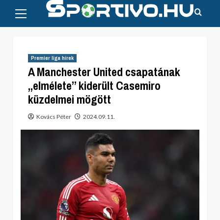
Primary
Skip
Menu
to
content
Premier liga hírek
A Manchester United csapatának
„elmélete” kiderült Casemiro
küzdelmei mögött
Kovács Péter
2024.09.11.