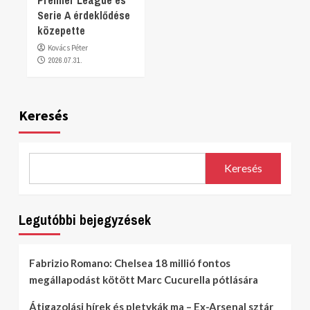
Serie A érdeklődése
közepette
Kovács Péter
2026.07.31.
Keresés
Keresés
Legutóbbi bejegyzések
Fabrizio Romano: Chelsea 18 millió fontos
megállapodást kötött Marc Cucurella pótlására
Átigazolási hírek és pletykák ma – Ex-Arsenal sztár