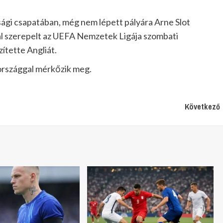
úsági csapatában, még nem lépett pályára Arne Slot
al szerepelt az UEFA Nemzetek Ligája szombati
ítette Angliát.
országgal mérkőzik meg.
Következő