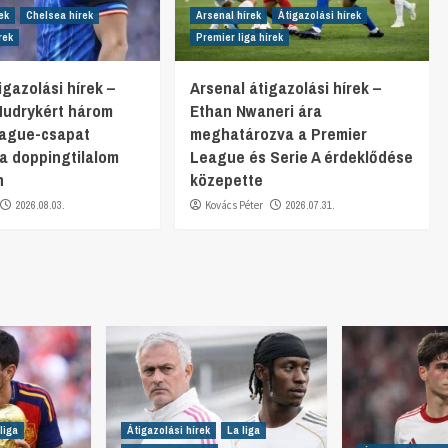
ek
Chelsea hírek
Arsenal hírek
Átigazolási hírek
rek
Premier liga hírek
gazolási hírek –
Arsenal átigazolási hírek –
Mudrykért három
Ethan Nwaneri ára
eague-csapat
meghatározva a Premier
 a doppingtilalom
League és Serie A érdeklődése
n
közepette
2026.08.03.
Kovács Péter
2026.07.31.
liga
Átigazolási hírek
La liga