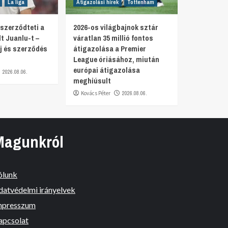
La liga
Átigazolási hírek
Tottenham
szerződteti a
2026-os világbajnok sztár
t Juanlu-t –
váratlan 35 millió fontos
íj és szerződés
átigazolása a Premier
League óriásához, miután
európai átigazolása
2026.08.06.
meghiúsult
Kovács Péter
2026.08.06.
Magunkról
ólunk
datvédelmi irányelvek
mpresszum
apcsolat