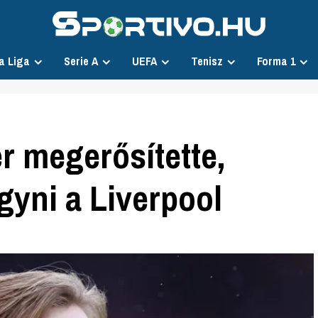
a Liga
Serie A
UEFA
Tenisz
Forma 1
r megerősítette,
gyni a Liverpool