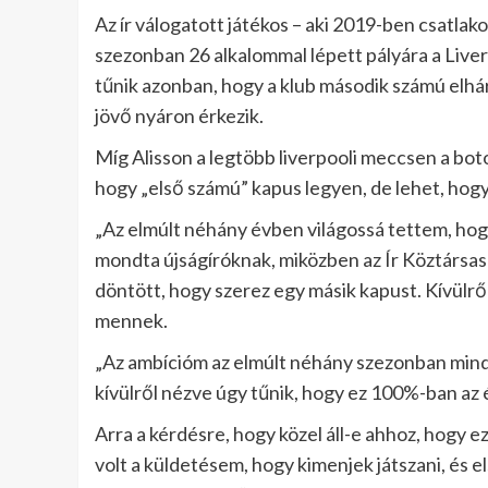
Az ír válogatott játékos – aki 2019-ben csatlak
szezonban 26 alkalommal lépett pályára a Live
tűnik azonban, hogy a klub második számú elhár
jövő nyáron érkezik.
Míg Alisson a legtöbb liverpooli meccsen a boto
hogy „első számú” kapus legyen, de lehet, hogy m
„Az elmúlt néhány évben világossá tettem, hogy
mondta újságíróknak, miközben az Ír Köztársasá
döntött, hogy szerez egy másik kapust. Kívülrő
mennek.
„Az ambícióm az elmúlt néhány szezonban mindi
kívülről nézve úgy tűnik, hogy ez 100%-ban az
Arra a kérdésre, hogy közel áll-e ahhoz, hogy ez
volt a küldetésem, hogy kimenjek játszani, és el