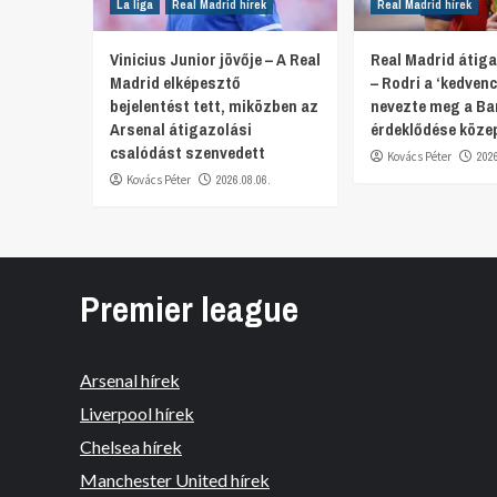
La liga
Real Madrid hírek
Real Madrid hírek
Vinicius Junior jövője – A Real
Real Madrid átiga
Madrid elképesztő
– Rodri a ‘kedvenc
bejelentést tett, miközben az
nevezte meg a Ba
Arsenal átigazolási
érdeklődése köze
csalódást szenvedett
Kovács Péter
202
Kovács Péter
2026.08.06.
Premier league
Arsenal hírek
Liverpool hírek
Chelsea hírek
Manchester United hírek