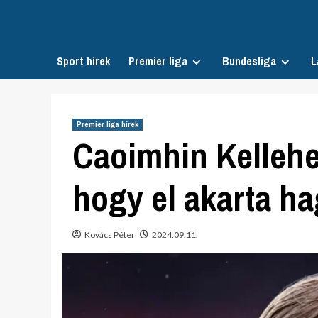
Skip
to
content
Sport hírek
Premier liga
Bundesliga
L
Premier liga hírek
Caoimhin Kellehe
hogy el akarta ha
Kovács Péter
2024.09.11.