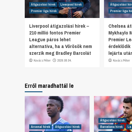
Átigazolási hírek
Liverpool hírek
Átigazolási hír
Premier liga hírek
Premier liga hí
Liverpool átigazolási hírek –
Chelsea áti
210 millió fontos Premier
Mykhaylo 
League páros lehet
Premier L
alternatíva, ha a Vörösök nem
érdeklődik
szerzik meg Bradley Barcolát
lejárta utá
Kovács Péter
2026.08.04.
Kovács Péter
Erről maradhattál le
Átigazolási hírek
Arsenal hírek
Átigazolási hírek
Barcelona hírek
La 