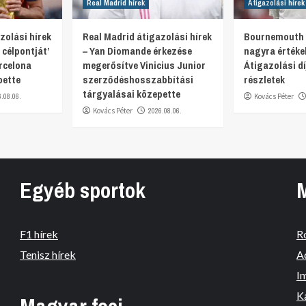
Real Madrid hírek
Átigazolási hírek
zolási hírek
Real Madrid átigazolási hírek
Bournemouth 
 célpontját’
– Yan Diomande érkezése
nagyra értékel
rcelona
megerősítve Vinicius Junior
Átigazolási d
pette
szerződéshosszabbítási
részletek
tárgyalásai közepette
6.08.06.
Kovács Péter
Kovács Péter
2026.08.06.
Egyéb sportok
F1 hírek
R
Tenisz hírek
A
I
K