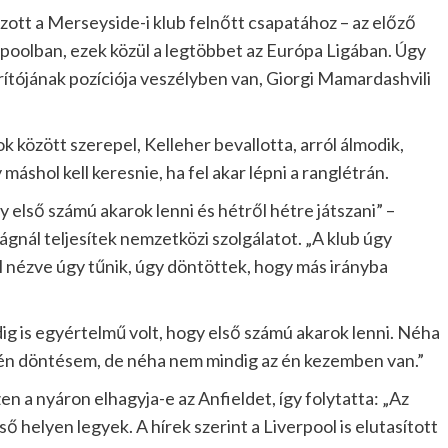
ozott a Merseyside-i klub felnőtt csapatához – az előző
rpoolban, ezek közül a legtöbbet az Európa Ligában. Úgy
ítójának pozíciója veszélyben van, Giorgi Mamardashvili
k között szerepel, Kelleher bevallotta, arról álmodik,
áshol kell keresnie, ha fel akar lépni a ranglétrán.
 első számú akarok lenni és hétről hétre játszani” –
gnál teljesítek nemzetközi szolgálatot. „A klub úgy
l nézve úgy tűnik, úgy döntöttek, hogy más irányba
g is egyértelmű volt, hogy első számú akarok lenni. Néha
 én döntésem, de néha nem mindig az én kezemben van.”
en a nyáron elhagyja-e az Anfieldet, így folytatta: „Az
ső helyen legyek. A hírek szerint a Liverpool is elutasított