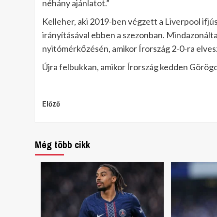
néhány ajánlatot.”
Kelleher, aki 2019-ben végzett a Liverpool ifj
irányításával ebben a szezonban. Mindazonált
nyitómérkőzésén, amikor Írország 2-0-ra elvesz
Újra felbukkan, amikor Írország kedden Görög
Continue
Előző
Reading
Még több cikk