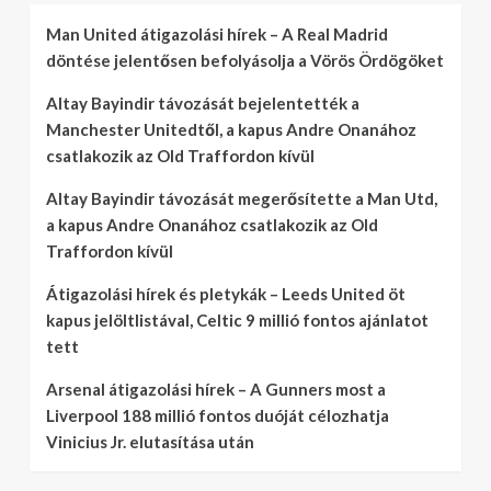
Man United átigazolási hírek – A Real Madrid
döntése jelentősen befolyásolja a Vörös Ördögöket
Altay Bayindir távozását bejelentették a
Manchester Unitedtől, a kapus Andre Onanához
csatlakozik az Old Traffordon kívül
Altay Bayindir távozását megerősítette a Man Utd,
a kapus Andre Onanához csatlakozik az Old
Traffordon kívül
Átigazolási hírek és pletykák – Leeds United öt
kapus jelöltlistával, Celtic 9 millió fontos ajánlatot
tett
Arsenal átigazolási hírek – A Gunners most a
Liverpool 188 millió fontos duóját célozhatja
Vinicius Jr. elutasítása után