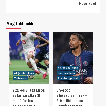
Következő
Reading
Még több cikk
Átigazolási hírek
Átigazolási hírek
Liverpool hírek
Tottenham
Premier liga hírek
2026-os világbajnok
Liverpool
sztár váratlan 35
átigazolási hírek –
millió fontos
210 millió fontos
átigazolása a
Premier League