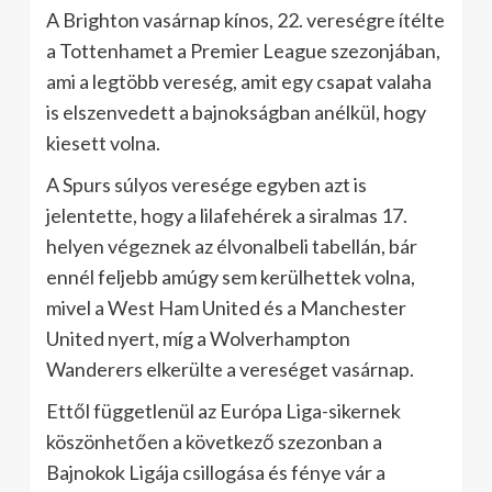
A Brighton vasárnap kínos, 22. vereségre ítélte
a Tottenhamet a Premier League szezonjában,
ami a legtöbb vereség, amit egy csapat valaha
is elszenvedett a bajnokságban anélkül, hogy
kiesett volna.
A Spurs súlyos veresége egyben azt is
jelentette, hogy a lilafehérek a siralmas 17.
helyen végeznek az élvonalbeli tabellán, bár
ennél feljebb amúgy sem kerülhettek volna,
mivel a West Ham United és a Manchester
United nyert, míg a Wolverhampton
Wanderers elkerülte a vereséget vasárnap.
Ettől függetlenül az Európa Liga-sikernek
köszönhetően a következő szezonban a
Bajnokok Ligája csillogása és fénye vár a