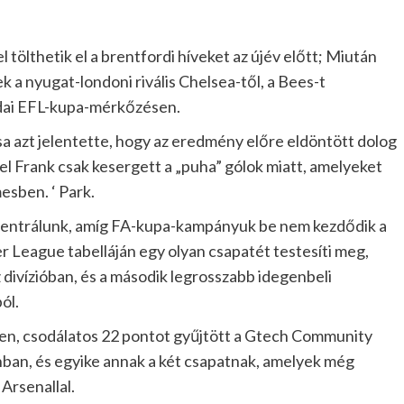
 tölthetik el a brentfordi híveket az újév előtt; Miután
ek a nyugat-londoni rivális Chelsea-től, a Bees-t
dai EFL-kupa-mérkőzésen.
sa azt jelentette, hogy az eredmény előre eldöntött dolog
ivel Frank csak kesergett a „puha” gólok miatt, amelyeket
esben. ‘ Park.
entrálunk, amíg FA-kupa-kampányuk be nem kezdődik a
r League tabelláján egy olyan csapatét testesíti meg,
 divízióban, és a második legrosszabb idegenbeli
ól.
ben, csodálatos 22 pontot gyűjtött a Gtech Community
nban, és egyike annak a két csapatnak, amelyek még
 Arsenallal.