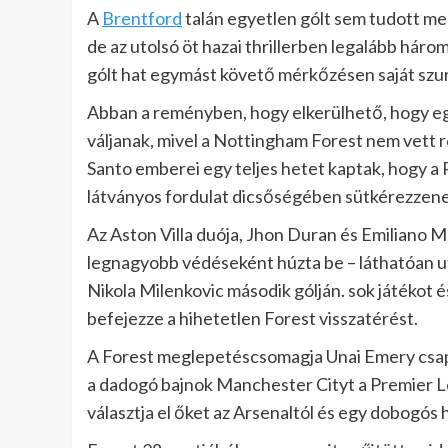
A
Brentford
talán egyetlen gólt sem tudott meg
de az utolsó öt hazai thrillerben legalább hár
gólt hat egymást követő mérkőzésen saját szurk
Abban a reményben, hogy elkerülhető, hogy eg
váljanak, mivel a Nottingham Forest nem vett
Santo emberei egy teljes hetet kaptak, hogy 
látványos fordulat dicsőségében sütkérezzene
Az Aston Villa duója, Jhon Duran és Emiliano M
legnagyobb védéseként húzta be – láthatóan u
Nikola Milenkovic második gólján. sok játékot 
befejezze a hihetetlen Forest visszatérést.
A Forest meglepetéscsomagja Unai Emery csapat
a dadogó bajnok Manchester Cityt a Premier Le
választja el őket az Arsenaltól és egy dobogós h