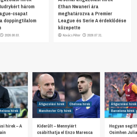
Mudrykért három
Ethan Nwaneri ára
eague-csapat
meghatározva a Premier
 a doppingtilalom
League és Serie A érdeklődése
n
közepette
2026.08.03.
Kovács Péter
2026.07.31.
Átigazolási hírek
Chelsea hírek
Átigazolási hírek
helsea hírek
Manchester City hírek
Barcelona hírek
si hírek – A
Kiderült – Mennyiért
Hogyan segíth
ain
csábíthatja el Enzo Maresca
Osimhen Julia