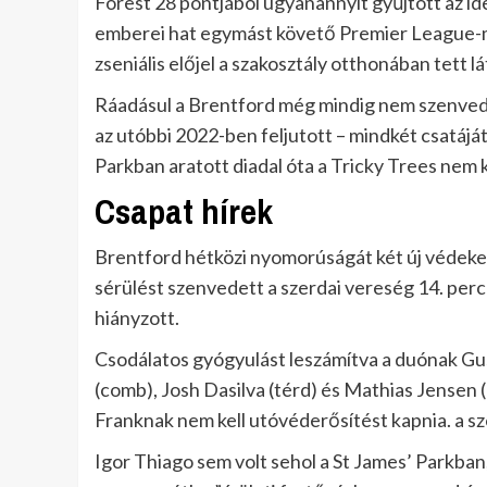
Forest 28 pontjából ugyanannyit gyűjtött az id
emberei hat egymást követő Premier League-m
zseniális előjel a szakosztály otthonában tett 
Ráadásul a Brentford még mindig nem szenved
az utóbbi 2022-ben feljutott – mindkét csatáját
Parkban aratott diadal óta a Tricky Trees nem k
Csapat hírek
Brentford hétközi nyomorúságát két új védekez
sérülést szenvedett a szerdai vereség 14. per
hiányzott.
Csodálatos gyógyulást leszámítva a duónak Gus
(comb), Josh Dasilva (térd) és Mathias Jensen (
Franknak nem kell utóvéderősítést kapnia. a s
Igor Thiago sem volt sehol a St James’ Parkban