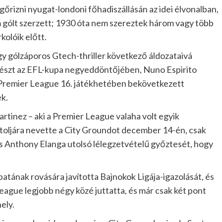
őrizni nyugat-londoni főhadiszállásán az idei élvonalban,
om gólt szerzett; 1930 óta nem szereztek három vagy több
olóik előtt.
y gólzáporos Gtech-thriller következő áldozataivá
 részt az EFL-kupa negyeddöntőjében, Nuno Espirito
a Premier League 16. játékhetében bekövetkezett
k.
artinez – aki a Premier League valaha volt egyik
toljára nevette a City Groundot december 14-én, csak
és Anthony Elanga utolsó lélegzetvételű győztesét, hogy
ának rovására javította Bajnokok Ligája-igazolását, és
ague legjobb négy közé juttatta, és már csak két pont
ely.