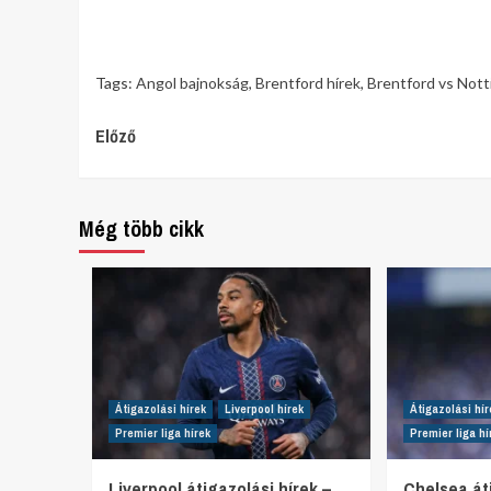
Tags:
Angol bajnokság
,
Brentford hírek
,
Brentford vs Nott
Continue
Előző
Reading
Még több cikk
Átigazolási hírek
Liverpool hírek
Átigazolási hír
Premier liga hírek
Premier liga hí
Liverpool átigazolási hírek –
Chelsea áti