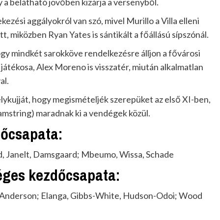
y a belátható jövőben kizárja a versenyből.
ezési aggályokról van szó, mivel Murillo a Villa elleni
, miközben Ryan Yates is sántikált a főállású sípszónál.
gy mindkét sarokköve rendelkezésre álljon a fővárosi
játékosa, Alex Moreno is visszatér, miután alkalmatlan
al.
lykujját, hogy megismételjék szerepüket az első XI-ben,
amstring) maradnak ki a vendégek közül.
dőcsapata:
ard, Janelt, Damsgaard; Mbeumo, Wissa, Schade
éges kezdőcsapata:
es, Anderson; Elanga, Gibbs-White, Hudson-Odoi; Wood