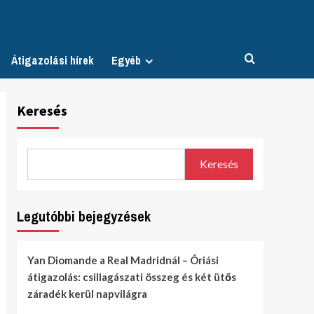
Átigazolási hírek
Egyéb
Keresés
Keresés
Legutóbbi bejegyzések
Yan Diomande a Real Madridnál – Óriási
átigazolás: csillagászati összeg és két ütős
záradék kerül napvilágra