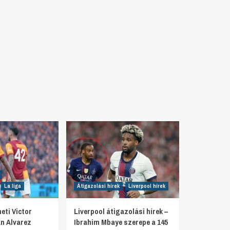
La liga
Átigazolási hírek
Liverpool hírek
eti Victor
Liverpool átigazolási hírek –
n Alvarez
Ibrahim Mbaye szerepe a 145