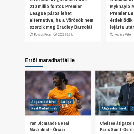
210 millió fontos Premier
Mykhaylo 
League páros lehet
Premier L
alternatíva, ha a Vörösök nem
érdeklődik
szerzik meg Bradley Barcolát
lejárta utá
Kovács Péter
2026.08.04.
Kovács Péter
Erről maradhattál le
Átigazolási hírek
La liga
Real Madrid hírek
Átigazolási hírek
C
Yan Diomande a Real
Chelsea átigazolá
Madridnál – Óriási
Paris Saint-Germ