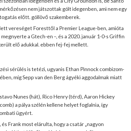
ei szezonban idegenben és a City Groundon is, de Santo
érkőzésen nem játszottak gólt idegenben, ami nem egy
látogatás előtt. góllövő szakemberek.
ett vereséget Foresttől a Premier League-ben, amióta
 megnyerte a Gtech-en –, és a 2020. január 1-0-s Griffin
erült elő adukkal. ebben fej-fej mellett.
ési sérülés is tetézi, ugyanis Ethan Pinnock combizom-
cében, míg Sepp van den Berg ágyéki aggodalmak miatt
tavo Nunes (hát), Rico Henry (térd), Aaron Hickey
comb) a pálya szélén kellene helyet foglalnia, így
zombati ügyért.
, és Frank most elárulta, hogy a csatár „nagyon