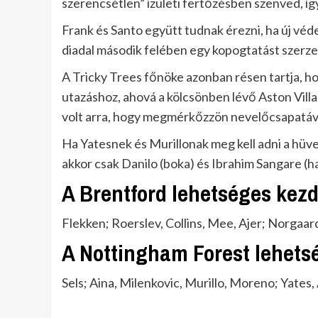
szerencsétlen” ízületi fertőzésben szenved, íg
Frank és Santo együtt tudnak érezni, ha új védek
diadal második felében egy kopogtatást szerzett
A Tricky Trees főnöke azonban résen tartja, ho
utazáshoz, ahová a kölcsönben lévő Aston Villa 
volt arra, hogy megmérkőzzön nevelőcsapatáv
Ha Yatesnek és Murillonak meg kell adni a hüve
akkor csak Danilo (boka) és Ibrahim Sangare (h
A Brentford lehetséges kez
Flekken; Roerslev, Collins, Mee, Ajer; Norga
A Nottingham Forest lehets
Sels; Aina, Milenkovic, Murillo, Moreno; Yat