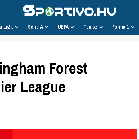
a Liga
Serie A
UEFA
Tenisz
Forma 1
tingham Forest
mier League