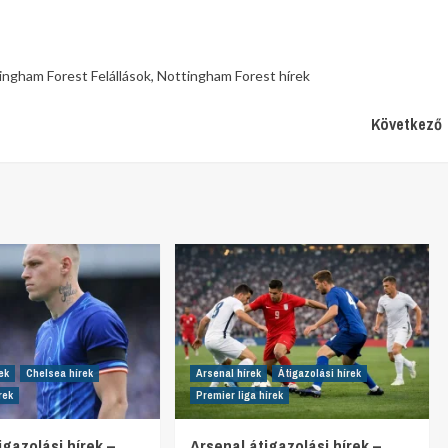
ingham Forest Felállások
,
Nottingham Forest hírek
Következő
ek
Chelsea hírek
Arsenal hírek
Átigazolási hírek
rek
Premier liga hírek
gazolási hírek –
Arsenal átigazolási hírek –