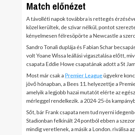
Match előnézet
A távolléti napok továbbra is rettegés érzésével
közel kerültek, de szivar nélkül, pontot szerezt
kényelmesen félresöpörte a Newcastle a szer
Sandro Tonali duplája és Fabian Schar becsapá
volt Yoane Wissa leállási vigasztalása előtt, m
csapata Eddie Howe csapatának adott a St Jam
Most már csak a
Premier League
ügyekre konc
jövő hónapban, a Bees 11. helyezettje a Premie
amelyik a legjobb hazai mutatót elérte az egész
mérleggel rendelkezik. a 2024-25-ös kampányb
Sőt, bár Frank csapata nem tud nyerni idegen
Stadionban felkínált 24 pontból ebben a szezo
mindig veretlenek, a másik a London. riválisa az