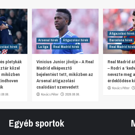
Átigazolási hírek
Arsenal hírek
Átigazolási hírek
Barcelona hírek
zolási hírek
La liga
Real Madrid hírek
Real Madrid hírek
 és pletykák
Vinicius Junior jövője – A Real
Real Madrid át
ztár közel
Madrid elképesztő
– Rodri a ‘ked
, miközben
bejelentést tett, miközben az
nevezte meg a
Eindhoven
Arsenal átigazolási
érdeklődése k
ik
csalódást szenvedett
Kovács Péter
6.08.06.
Kovács Péter
2026.08.06.
Egyéb sportok