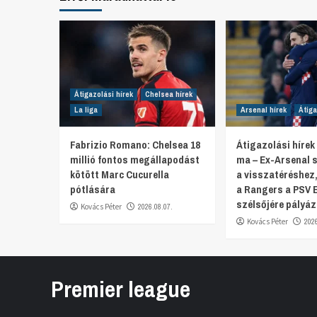
Átigazolási hírek
Chelsea hírek
La liga
Arsenal hírek
Átiga
Fabrizio Romano: Chelsea 18
Átigazolási hírek
millió fontos megállapodást
ma – Ex-Arsenal s
kötött Marc Cucurella
a visszatéréshez
pótlására
a Rangers a PSV 
szélsőjére pályáz
Kovács Péter
2026.08.07.
Kovács Péter
202
Premier league