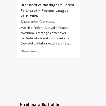
Brentford vs Nottingham Forest
Felállások – Premier League
21.12.2024
Kovács Péter
2024.12.20.
Match előnézet A távolléti napok
továbbra is rettegés érzésével
tölthetik el a brentfordi híveket az
újév előtt; Miután közel kerültek,...
Olvass tovább
Erről maradhattál le