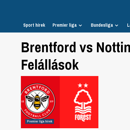
Skip
to
content
Sport hírek
Premier liga
Bundesliga
L
Brentford vs Nott
Felállások
Premier liga hírek