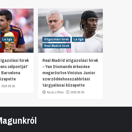
La liga
Átigazolási hírek
La liga
Real Madrid hírek
igazolási hírek
Real Madrid átigazolási hírek
venc célpontját’
– Yan Diomande érkezése
 Barcelona
megerősítve Vinicius Junior
özepette
szerződéshosszabbítási
tárgyalásai közepette
2026.08.06.
Kovács Péter
2026.08.06.
Magunkról