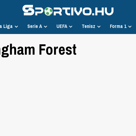
a Liga
Serie A
UEFA
Tenisz
Forma 1
ingham Forest