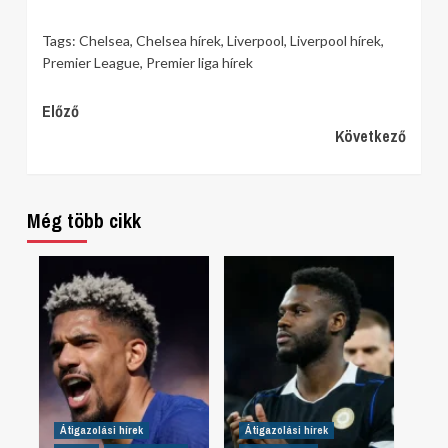
Tags:
Chelsea
,
Chelsea hírek
,
Liverpool
,
Liverpool hírek
,
Premier League
,
Premier liga hírek
Continue
Előző
Következő
Reading
Még több cikk
Átigazolási hírek
Átigazolási hírek