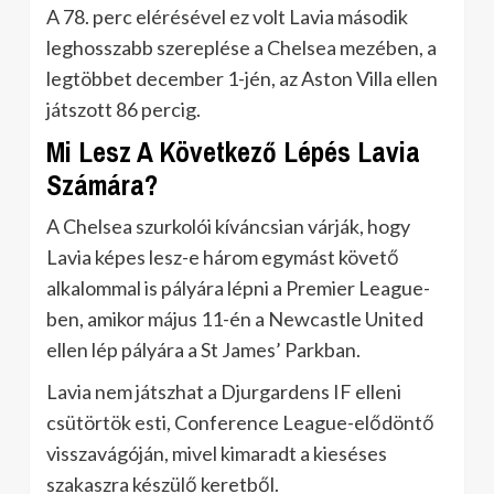
A 78. perc elérésével ez volt Lavia második
leghosszabb szereplése a Chelsea mezében, a
legtöbbet december 1-jén, az Aston Villa ellen
játszott 86 percig.
Mi Lesz A Következő Lépés Lavia
Számára?
A Chelsea szurkolói kíváncsian várják, hogy
Lavia képes lesz-e három egymást követő
alkalommal is pályára lépni a Premier League-
ben, amikor május 11-én a Newcastle United
ellen lép pályára a St James’ Parkban.
Lavia nem játszhat a Djurgardens IF elleni
csütörtök esti, Conference League-elődöntő
visszavágóján, mivel kimaradt a kieséses
szakaszra készülő keretből.