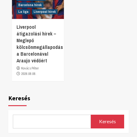
Barcelona hírek
La liga
Liverpool hírek
Liverpool
átigazolási hírek –
Meglepő
kölcsönmegállapodás
a Barcelonával
Araujo védőért
Kovács Péter
2026.08.08.
Keresés
Keresés