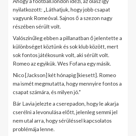
Ahogy a football.london idézi, az olasz így
nyilatkozott: „Láthatjuk, hogy jobb csapat
vagyunk Romeóval. Sajnos ő a szezon nagy
részében sérült volt.
Valószínűleg ebben a pillanatban ő jelentette a
különbséget köztünk és sok klub között, mert
sok fontos játékosunk volt, aki sérült volt.
Romeo az egyikük. Wes Fofana egy másik.
Nico [Jackson] két hónapig [kiesett]. Romeo
ma ismét megmutatta, hogy mennyire fontos a
csapat számára, és milyen jó.”
Bár Lavia jelezte a cserepadon, hogy le akarja
cserélni a levonulása előtt, jelenleg semmi jel
nem utal arra, hogy sérüléssel kapcsolatos
problémája lenne.