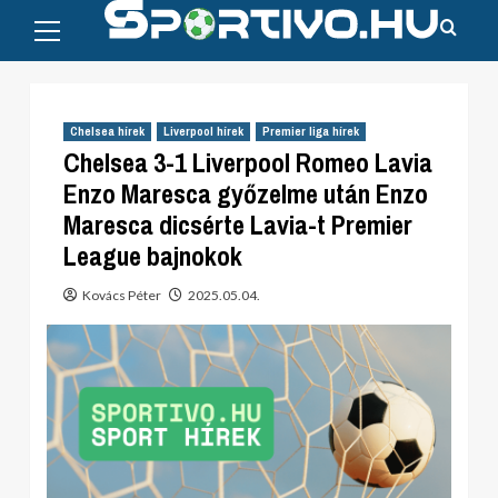
Primary
Skip
Menu
to
content
Chelsea hírek
Liverpool hírek
Premier liga hírek
Chelsea 3-1 Liverpool Romeo Lavia
Enzo Maresca győzelme után Enzo
Maresca dicsérte Lavia-t Premier
League bajnokok
Kovács Péter
2025.05.04.