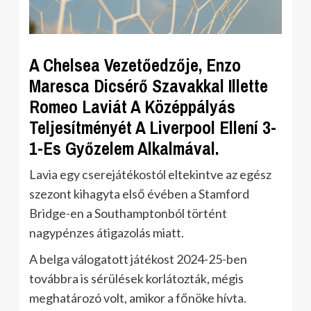
A Chelsea Vezetőedzője, Enzo
Maresca Dicsérő Szavakkal Illette
Romeo Laviát A Középpályás
Teljesítményét A Liverpool Ellení 3-
1-Es Győzelem Alkalmával.
Lavia egy cserejátékostól eltekintve az egész
szezont kihagyta első évében a Stamford
Bridge-en a Southamptonból történt
nagypénzes átigazolás miatt.
A belga válogatott játékost 2024-25-ben
továbbra is sérülések korlátozták, mégis
meghatározó volt, amikor a főnöke hívta.