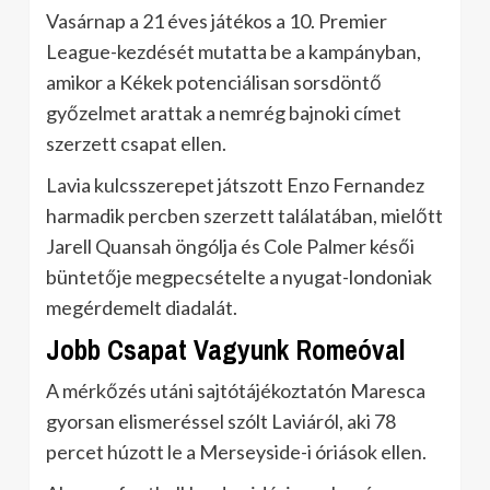
Vasárnap a 21 éves játékos a 10. Premier
League-kezdését mutatta be a kampányban,
amikor a Kékek potenciálisan sorsdöntő
győzelmet arattak a nemrég bajnoki címet
szerzett csapat ellen.
Lavia kulcsszerepet játszott Enzo Fernandez
harmadik percben szerzett találatában, mielőtt
Jarell Quansah öngólja és Cole Palmer késői
büntetője megpecsételte a nyugat-londoniak
megérdemelt diadalát.
Jobb Csapat Vagyunk Romeóval
A mérkőzés utáni sajtótájékoztatón Maresca
gyorsan elismeréssel szólt Laviáról, aki 78
percet húzott le a Merseyside-i óriások ellen.