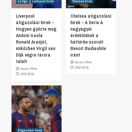
La liga
Liverpool hírek
Chelsea hírek
Liverpool
Chelsea átigazolási
átigazolási hírek –
hírek – A Serie A
Hogyan győzte meg
nagyágyúi
Andoni Iraola
érdeklődnek a
Ronald Araújót,
háttérbe szorult
miközben Virgil van
Benoit Badiashile
Dijk végre társra
iránt
talált
Kovács Péter
2026.08.08.
Kovács Péter
2026.08.09.
Átigazolási hírek