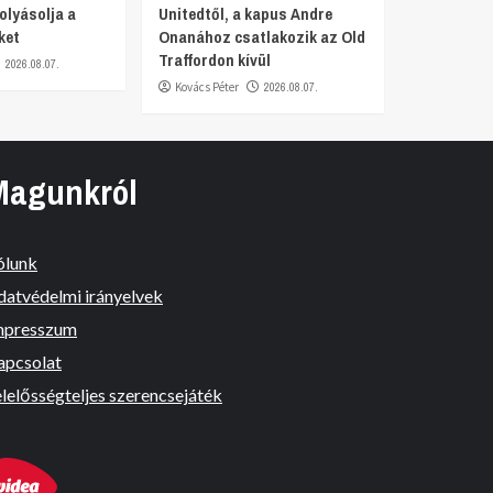
olyásolja a
Unitedtől, a kapus Andre
ket
Onanához csatlakozik az Old
Traffordon kívül
2026.08.07.
Kovács Péter
2026.08.07.
Magunkról
ólunk
datvédelmi irányelvek
mpresszum
apcsolat
lelősségteljes szerencsejáték