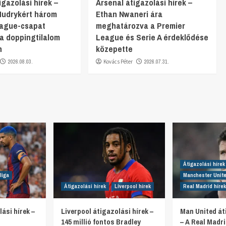
gazolási hírek –
Arsenal átigazolási hírek –
Mudrykért három
Ethan Nwaneri ára
eague-csapat
meghatározva a Premier
 a doppingtilalom
League és Serie A érdeklődése
n
közepette
2026.08.03.
Kovács Péter
2026.07.31.
Átigazolási hírek
liga
Manchester Unite
Átigazolási hírek
Liverpool hírek
Real Madrid hírek
ási hírek –
Liverpool átigazolási hírek –
Man United át
145 millió fontos Bradley
– A Real Madr