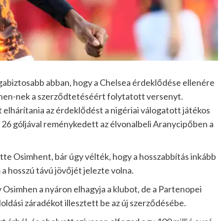
agabiztosabb abban, hogy a Chelsea érdeklődése ellenére
hen-nek a szerződtetéséért folytatott versenyt.
 elhárítania az érdeklődést a nigériai válogatott játékos
s 26 góljával reménykedett az élvonalbeli Aranycipőben a
tötte Osimhent, bár úgy vélték, hogy a hosszabbítás inkább
a hosszú távú jövőjét jelezte volna.
y Osimhen a nyáron elhagyja a klubot, de a Partenopei
loldási záradékot illesztett be az új szerződésébe.