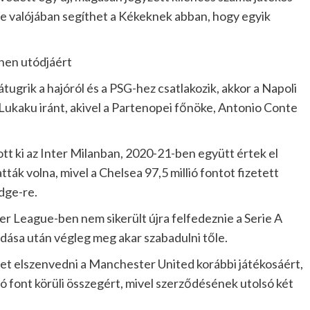
 valójában segíthet a Kékeknek abban, hogy egyik
hen utódjáért
grik a hajóról és a PSG-hez csatlakozik, akkor a Napoli
ukaku iránt, akivel a Partenopei főnöke, Antonio Conte
ott ki az Inter Milanban, 2020-21-ben együtt értek el
ták volna, mivel a Chelsea 97,5 millió fontot fizetett
dge-re.
r League-ben nem sikerült újra felfedeznie a Serie A
dása után végleg meg akar szabadulni tőle.
et elszenvedni a Manchester United korábbi játékosáért,
lió font körüli összegért, mivel szerződésének utolsó két