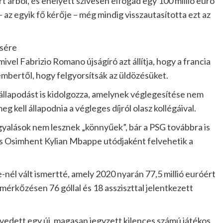
 árból, és ehelyett szívesen elfogad egy 100 millió euró
a – az egyik fő kérője – még mindig visszautasította ezt az
ésére
el Fabrizio Romano újságíró azt állítja, hogy a francia
-embertől, hogy felgyorsítsák az üldözésüket.
állapodást is kidolgozza, amelynek véglegesítése nem
g kell állapodnia a végleges díjról olasz kollégáival.
gyalások nem lesznek „könnyűek”, bár a PSG továbbra is
 és Osimhent Kylian Mbappe utódjaként felvehetik a
e-nél vált ismertté, amely 2020 nyarán 77,5 millió euróért
3 mérkőzésen 76 góllal és 18 assziszttal jelentkezett
edett egy új, magasan jegyzett kilences számú játékos