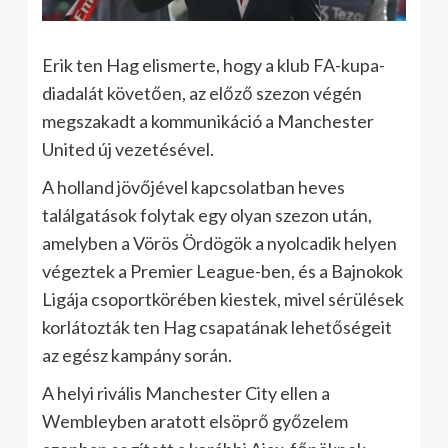
Erik ten Hag elismerte, hogy a klub FA-kupa-
diadalát követően, az előző szezon végén
megszakadt a kommunikáció a Manchester
United új vezetésével.
A holland jövőjével kapcsolatban heves
találgatások folytak egy olyan szezon után,
amelyben a Vörös Ördögök a nyolcadik helyen
végeztek a Premier League-ben, és a Bajnokok
Ligája csoportkörében kiestek, mivel sérülések
korlátozták ten Hag csapatának lehetőségeit
az egész kampány során.
A helyi rivális Manchester City ellen a
Wembleyben aratott elsöprő győzelem