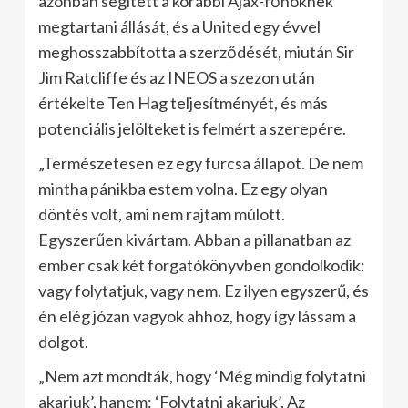
azonban segített a korábbi Ajax-főnöknek
megtartani állását, és a United egy évvel
meghosszabbította a szerződését, miután Sir
Jim Ratcliffe és az INEOS a szezon után
értékelte Ten Hag teljesítményét, és más
potenciális jelölteket is felmért a szerepére.
„Természetesen ez egy furcsa állapot. De nem
mintha pánikba estem volna. Ez egy olyan
döntés volt, ami nem rajtam múlott.
Egyszerűen kivártam. Abban a pillanatban az
ember csak két forgatókönyvben gondolkodik:
vagy folytatjuk, vagy nem. Ez ilyen egyszerű, és
én elég józan vagyok ahhoz, hogy így lássam a
dolgot.
„Nem azt mondták, hogy ‘Még mindig folytatni
akarjuk’, hanem: ‘Folytatni akarjuk’. Az