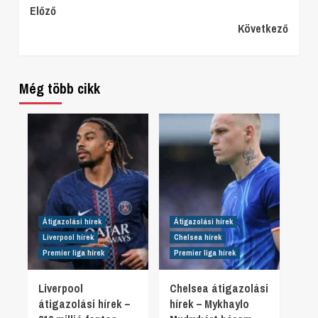
Continue
Előző
Következő
Reading
Még több cikk
Átigazolási hírek
Átigazolási hírek
Liverpool hírek
Chelsea hírek
Premier liga hírek
Premier liga hírek
Liverpool
Chelsea átigazolási
átigazolási hírek –
hírek – Mykhaylo