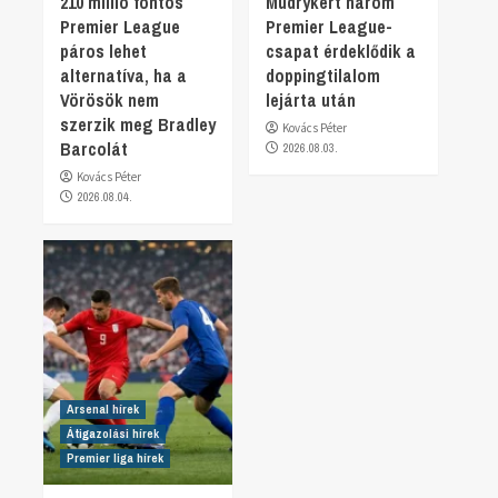
210 millió fontos
Mudrykért három
Premier League
Premier League-
páros lehet
csapat érdeklődik a
alternatíva, ha a
doppingtilalom
Vörösök nem
lejárta után
szerzik meg Bradley
Kovács Péter
Barcolát
2026.08.03.
Kovács Péter
2026.08.04.
Arsenal hírek
Átigazolási hírek
Premier liga hírek