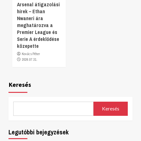
Arsenal átigazolási
hírek – Ethan
Nwaneri ára
meghatározva a
Premier League és
Serie A érdeklődése
közepette
Kovács Péter
2026.07.31.
Keresés
Keresés
Legutóbbi bejegyzések