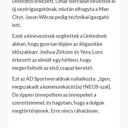
Unitedtől érkezett, Omar Berradát nevezték ki
új vezérigazgatónak, miután elhagyta a Man
Cityt, Jason Wilcox pedig technikai igazgató
lett.
Ezek a kinevezések segítettek a Unitednek
abban, hogy gyorsan lépjen az átigazolási
időszakban: Joshua Zirkzee és Yeny Loro
érkezett az elmúlt egy hétben, hogy
megerősítsék az első csapat keretét.
Ezt az AD Sportweraldnak nyilatkozta: „Igen,
megszakadt a kommunikáció [az INEOS-szal].
De éppen ünnepeltem az ünnepeket a
szeretteimmel, és hagytam, hogy a dolgok
megtörténjenek. Erre nincs ráhatásom.