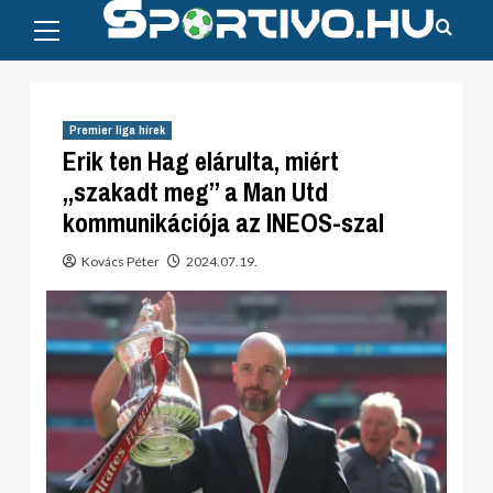
Primary
Skip
Menu
to
content
Premier liga hírek
Erik ten Hag elárulta, miért
„szakadt meg” a Man Utd
kommunikációja az INEOS-szal
Kovács Péter
2024.07.19.