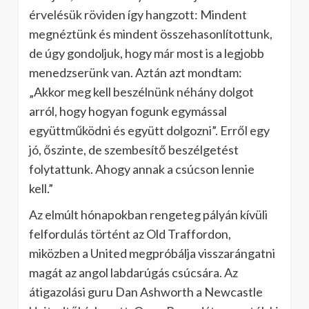
érvelésük röviden így hangzott: Mindent
megnéztünk és mindent összehasonlítottunk,
de úgy gondoljuk, hogy már most is a legjobb
menedzserünk van. Aztán azt mondtam:
„Akkor meg kell beszélnünk néhány dolgot
arról, hogy hogyan fogunk egymással
együttműködni és együtt dolgozni”. Erről egy
jó, őszinte, de szembesítő beszélgetést
folytattunk. Ahogy annak a csúcson lennie
kell.”
Az elmúlt hónapokban rengeteg pályán kívüli
felfordulás történt az Old Traffordon,
miközben a United megpróbálja visszarángatni
magát az angol labdarúgás csúcsára. Az
átigazolási guru Dan Ashworth a Newcastle