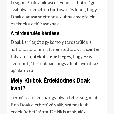
League Profitabilitási és Fenntarthatósági
szabályai kiemelten fontosak, és lehet, hogy
Doak eladása segítene a klubnak megfelelni
ezeknek az előírásoknak.
A térdsérülés kérdése
Doak karrierjét egy komoly térdsérülés is
hátráltatta, ami miatt nem tudta a várt szinten
folytatni a játékát. Lehetséges, hogy ez is
szerepet játszik abban, hogy a klub nyitott az
ajánlatokra.
Mely Klubok Érdeklődnek Doak
Iránt?
Természetesen, ha egy olyan tehetség, mint
Ben Doak elérhetővé válik, számos klub
érdeklődhet iránta. De kik is azok, akik