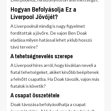
Hogyan Befolyásolja Ez a
Liverpool Jövőjét?
A Liverpoolnál mindig is nagy figyelmet
fordítottak a jövőre. De vajon Ben Doak
eladása milyen hatással lehet a klub hosszú
távú terveire?
A tehetségnevelés szerepe
A Liverpool híres arról, hogy kiválóan neveli a
fiatal tehetségeket, akiket később beépítenek
a felnőtt csapatba. Ha Doak távozik, vajon más
fiatalok is követik?
A csapat összetétele
Doak távozása befolyásolhatja a csapat