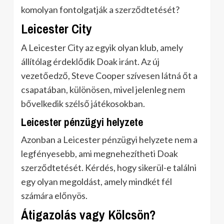
komolyan fontolgatják a szerződtetését?
Leicester City
A Leicester City az egyik olyan klub, amely
állítólag érdeklődik Doak iránt. Az új
vezetőedző, Steve Cooper szívesen látná őt a
csapatában, különösen, mivel jelenleg nem
bővelkedik szélső játékosokban.
Leicester pénzügyi helyzete
Azonban a Leicester pénzügyi helyzete nem a
legfényesebb, ami megnehezítheti Doak
szerződtetését. Kérdés, hogy sikerül-e találni
egy olyan megoldást, amely mindkét fél
számára előnyös.
Átigazolás vagy Kölcsön?