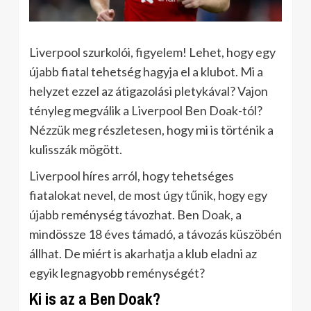
Liverpool szurkolói, figyelem! Lehet, hogy egy
újabb fiatal tehetség hagyja el a klubot. Mi a
helyzet ezzel az átigazolási pletykával? Vajon
tényleg megválik a Liverpool Ben Doak-tól?
Nézzük meg részletesen, hogy mi is történik a
kulisszák mögött.
Liverpool híres arról, hogy tehetséges
fiatalokat nevel, de most úgy tűnik, hogy egy
újabb reménység távozhat. Ben Doak, a
mindössze 18 éves támadó, a távozás küszöbén
állhat. De miért is akarhatja a klub eladni az
egyik legnagyobb reménységét?
Ki is az a Ben Doak?