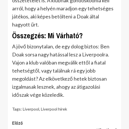
összetételét is. A klubnak gondoskodnia kell
arról, hogy a helyén maradjon egy tehetséges
játékos, aki képes betölteni a Doak által
hagyott űrt.
Összegzés: Mi Várható?
A jövő bizonytalan, de egy dolog biztos: Ben
Doak sorsa nagy hatással lesz a Liverpoolra.
Vajon a klub valóban megválik ettől a fiatal
tehetségtől, vagy találnak rá egy jobb
megoldást? Az elkövetkező hetek biztosan
izgalmasak lesznek, ahogy az átigazolási
időszak vége közeledik.
Tags:
Liverpool
,
Liverpool hírek
Continue
Előző