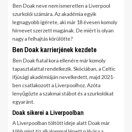
Ben Doak neve nem ismeretlen a Liverpool
szurkolói számára. Az akadémia egyik
legnagyobb ígérete, aki már 18 évesen komoly
hírnevet szerzett magának. De miért is olyan
nagy a felhajtás körülötte?
Ben Doak karrierjének kezdete
Ben Doak fiatal kora ellenére már komoly
tapasztalattal rendelkezik. Skóciában, a Celtic
ifjúsági akadémiáján nevelkedett, majd 2021-
ben csatlakozott a Liverpoolhoz. Azóta
lenyűgözte a szakmai stábot és a szurkolókat
egyaránt.
Doak sikerei a Liverpoolban
A Liverpoolban töltött ideje alatt Doak már
több mint tíz alkalommal lépett pályára a