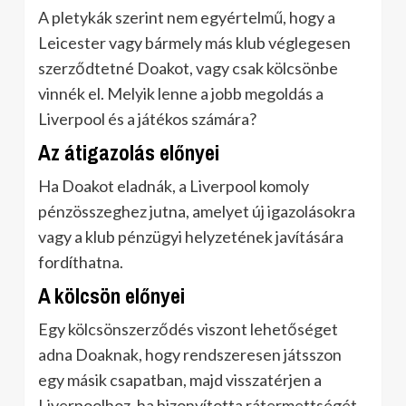
A pletykák szerint nem egyértelmű, hogy a
Leicester vagy bármely más klub véglegesen
szerződtetné Doakot, vagy csak kölcsönbe
vinnék el. Melyik lenne a jobb megoldás a
Liverpool és a játékos számára?
Az átigazolás előnyei
Ha Doakot eladnák, a Liverpool komoly
pénzösszeghez jutna, amelyet új igazolásokra
vagy a klub pénzügyi helyzetének javítására
fordíthatna.
A kölcsön előnyei
Egy kölcsönszerződés viszont lehetőséget
adna Doaknak, hogy rendszeresen játsszon
egy másik csapatban, majd visszatérjen a
Liverpoolhoz, ha bizonyította rátermettségét.