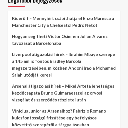
Legutóbbi bejegyzések
Kiderült – Mennyiért csábíthatja el Enzo Maresca a
Manchester City a Chelseától Pedro Netót
Hogyan segítheti Victor Osimhen Julian Alvarez
távozását a Barcelonába
Liverpool átigazolási hírek – Ibrahim Mbaye szerepe
a 145 millió fontos Bradley Barcola
megszerzésében, miközben Andoni Iraola Mohamed
Salah utódját keresi
Arsenal átigazolási hírek – Mikel Arteta lehetséges
kezdőcsapata Bruno Guimaraesszel az orvosi
vizsgálat és szerződés részletei után
Vinicius Junior az Arsenalhoz? Fabrizio Romano
kulcsfontosságú frissítése egy befolyásos
közvetítő szerepéről a tárgyalásokban