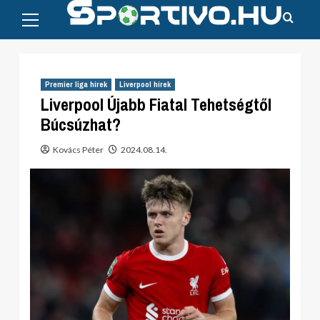
Primary
Skip
Menu
to
content
Premier liga hírek
Liverpool hírek
Liverpool Újabb Fiatal Tehetségtől
Búcsúzhat?
Kovács Péter
2024.08.14.