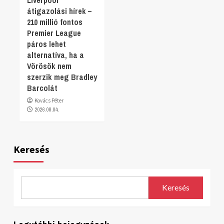
átigazolási hírek –
210 millió fontos
Premier League
páros lehet
alternatíva, ha a
Vörösök nem
szerzik meg Bradley
Barcolát
Kovács Péter
2026.08.04.
Keresés
Keresés