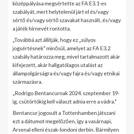
középpályása megsértette az FA E3.1-es
szabályát, mert helytelenül járt el és/vagy
sértő és/vagy sértő szavakat használt, és/vagy
a játék hírnevét rontotta.
„Továbbá azt állítják, hogy ez „súlyos
jogsértésnek” minősül, amelyet az FA E3.2
szabály határozza meg, mivel tartalmazott akár
kifejezett, akár hallgatólagos utalást az
állampolgárságra és/vagy fajra és/vagy etnikai
származásra.
„Rodrigo Bentancurnak 2024. szeptember 19-
ig, csütörtökig kell választ adnia erre a vádra.”
Bentancur jogosult a Tottenhamben játszani
ezt a dátumot megelőzően, így a vasárnapi,
Arsenal elleni észak-londoni derbin. Bármilyen