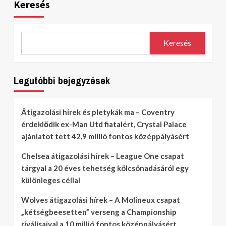
Keresés
Keresés
Legutóbbi bejegyzések
Átigazolási hírek és pletykák ma – Coventry
érdeklődik ex-Man Utd fiatalért, Crystal Palace
ajánlatot tett 42,9 millió fontos középpályásért
Chelsea átigazolási hírek – League One csapat
tárgyal a 20 éves tehetség kölcsönadásáról egy
különleges céllal
Wolves átigazolási hírek – A Molineux csapat
„kétségbeesetten” verseng a Championship
riválisaival a 10 millió fontos középpályásért