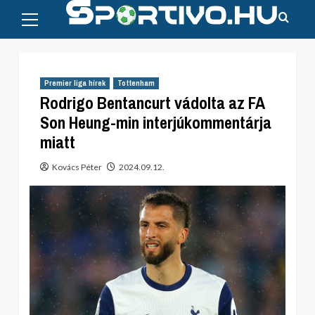
Primary
Skip
Menu
to
content
Premier liga hírek
Tottenham
Rodrigo Bentancurt vádolta az FA
Son Heung-min interjúkommentárja
miatt
Kovács Péter
2024.09.12.