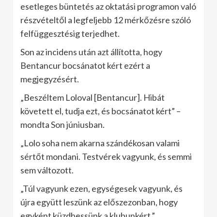
esetleges büntetés az oktatási programon való
részvételtől a legfeljebb 12 mérkőzésre szóló
felfüggesztésig terjedhet.
Son az incidens után azt állította, hogy
Bentancur bocsánatot kért ezért a
megjegyzésért.
„Beszéltem Loloval [Bentancur]. Hibát
követett el, tudja ezt, és bocsánatot kért” –
mondta Son júniusban.
„Lolo soha nem akarna szándékosan valami
sértőt mondani. Testvérek vagyunk, és semmi
sem változott.
„Túl vagyunk ezen, egységesek vagyunk, és
újra együtt leszünk az előszezonban, hogy
egyként küzdhessünk a klubunkért.”