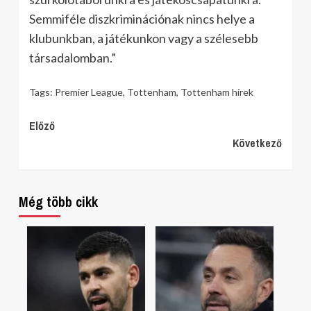
Semmiféle diszkriminációnak nincs helye a
klubunkban, a játékunkon vagy a szélesebb
társadalomban.”
Tags:
Premier League
,
Tottenham
,
Tottenham hírek
Continue
Előző
Következő
Reading
Még több cikk