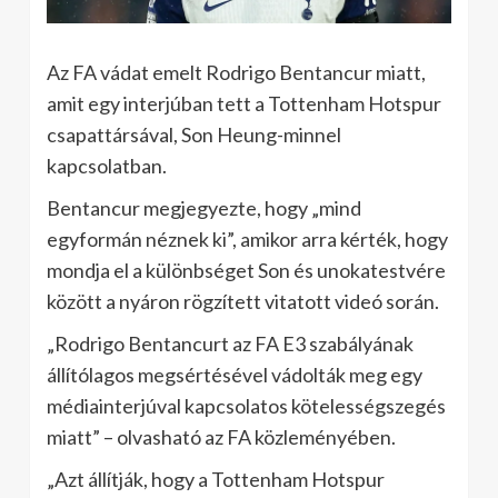
Az FA vádat emelt Rodrigo Bentancur miatt,
amit egy interjúban tett a Tottenham Hotspur
csapattársával, Son Heung-minnel
kapcsolatban.
Bentancur megjegyezte, hogy „mind
egyformán néznek ki”, amikor arra kérték, hogy
mondja el a különbséget Son és unokatestvére
között a nyáron rögzített vitatott videó során.
„Rodrigo Bentancurt az FA E3 szabályának
állítólagos megsértésével vádolták meg egy
médiainterjúval kapcsolatos kötelességszegés
miatt” – olvasható az FA közleményében.
„Azt állítják, hogy a Tottenham Hotspur