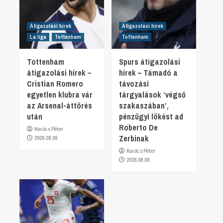
Átigazolási hírek
Átigazolási hírek
La liga
Tottenham
Tottenham
Tottenham
Spurs átigazolási
átigazolási hírek –
hírek – Támadó a
Cristian Romero
távozási
egyetlen klubra vár
tárgyalások ‘végső
az Arsenal-áttörés
szakaszában’,
után
pénzügyi lökést ad
Roberto De
Kovács Péter
Zerbinak
2026.08.09.
Kovács Péter
2026.08.08.