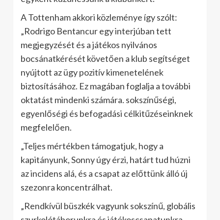
A Tottenham akkori közleménye így szólt:
„Rodrigo Bentancur egy interjúban tett
megjegyzését és a játékos nyilvános
bocsánatkérését követően a klub segítséget
nyújtott az ügy pozitív kimenetelének
biztosításához. Ez magában foglalja a további
oktatást mindenki számára. sokszínűségi,
egyenlőségi és befogadási célkitűzéseinknek
megfelelően.
„Teljes mértékben támogatjuk, hogy a
kapitányunk, Sonny úgy érzi, határt tud húzni
az incidens alá, és a csapat az előttünk álló új
szezonra koncentrálhat.
„Rendkívül büszkék vagyunk sokszínű, globális
szurkolótáborunkra és játékoscsapatunkra.