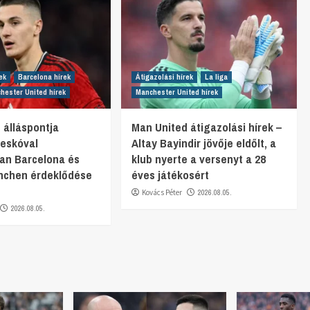
ek
Barcelona hírek
Átigazolási hírek
La liga
hester United hírek
Manchester United hírek
 álláspontja
Man United átigazolási hírek –
eskóval
Altay Bayindir jövője eldőlt, a
an Barcelona és
klub nyerte a versenyt a 28
nchen érdeklődése
éves játékosért
Kovács Péter
2026.08.05.
2026.08.05.