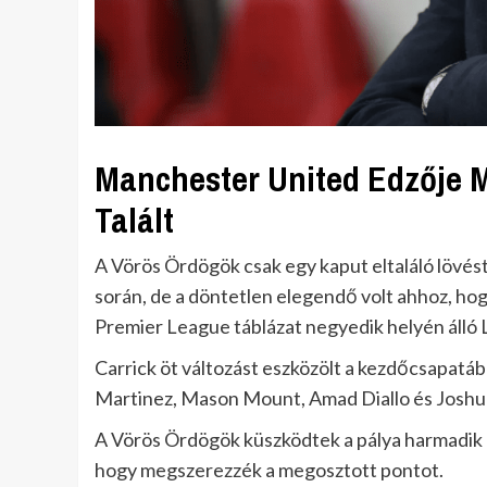
Manchester United Edzője M
Talált
A Vörös Ördögök csak egy kaput eltaláló lövést
során, de a döntetlen elegendő volt ahhoz, hog
Premier League táblázat negyedik helyén álló 
Carrick öt változást eszközölt a kezdőcsapatá
Martinez, Mason Mount, Amad Diallo és Joshua
A Vörös Ördögök küszködtek a pálya harmadik
hogy megszerezzék a megosztott pontot.