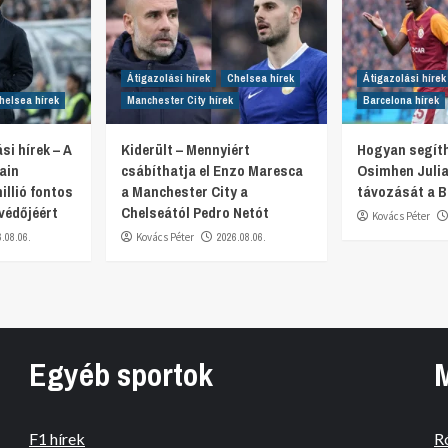
Átigazolási hírek
Chelsea hírek
Átigazolási hírek
helsea hírek
Manchester City hírek
Barcelona hírek
si hírek – A
Kiderült – Mennyiért
Hogyan segíth
ain
csábíthatja el Enzo Maresca
Osimhen Julia
illió fontos
a Manchester City a
távozását a 
 védőjéért
Chelseától Pedro Netót
Kovács Péter
6.08.06.
Kovács Péter
2026.08.06.
Egyéb sportok
F1 hírek
R