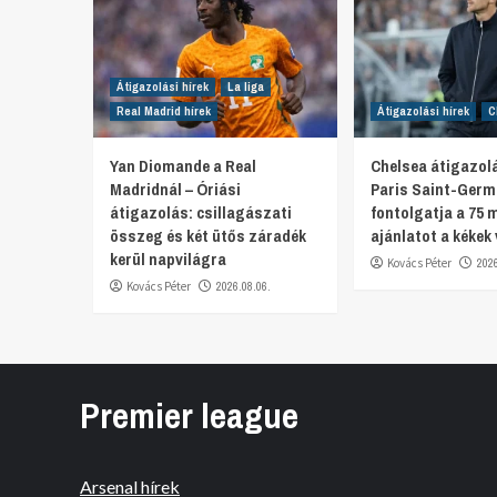
Átigazolási hírek
La liga
Real Madrid hírek
Átigazolási hírek
C
Yan Diomande a Real
Chelsea átigazolá
Madridnál – Óriási
Paris Saint-Germ
átigazolás: csillagászati
fontolgatja a 75 m
összeg és két ütős záradék
ajánlatot a kékek
kerül napvilágra
Kovács Péter
202
Kovács Péter
2026.08.06.
Premier league
Arsenal hírek