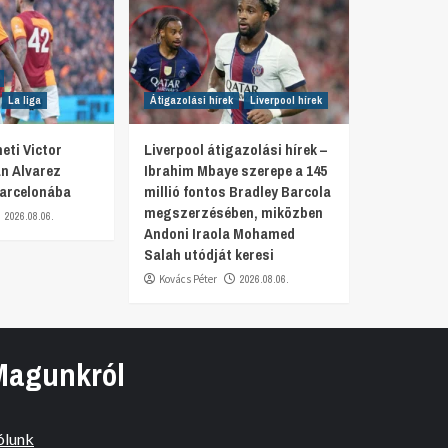
La liga
Átigazolási hírek
Liverpool hírek
eti Victor
Liverpool átigazolási hírek –
n Alvarez
Ibrahim Mbaye szerepe a 145
Barcelonába
millió fontos Bradley Barcola
megszerzésében, miközben
2026.08.06.
Andoni Iraola Mohamed
Salah utódját keresi
Kovács Péter
2026.08.06.
Magunkról
ólunk