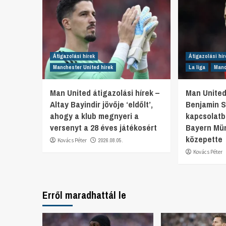
Átigazolási hírek
Átigazolási hír
Manchester United hírek
La liga
Manc
Man United átigazolási hírek –
Man United
Altay Bayindir jövője ‘eldőlt’,
Benjamin S
ahogy a klub megnyeri a
kapcsolatb
versenyt a 28 éves játékosért
Bayern Mü
közepette
Kovács Péter
2026.08.05.
Kovács Péter
Erről maradhattál le