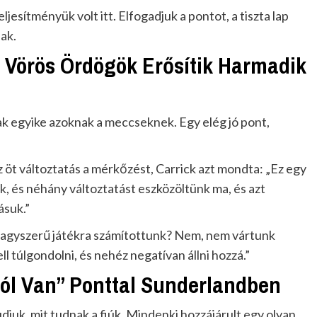
ljesítményük volt itt. Elfogadjuk a pontot, a tiszta lap
ak.
 Vörös Ördögök Erősítik Harmadik
ak egyike azoknak a meccseknek. Egy elég jó pont,
öt változtatás a mérkőzést, Carrick azt mondta: „Ez egy
, és néhány változtatást eszközöltünk ma, és azt
ásuk.”
Nagyszerű játékra számítottunk? Nem, nem vártunk
ll túlgondolni, és nehéz negatívan állni hozzá.”
Jól Van” Ponttal Sunderlandben
djuk, mit tudnak a fiúk. Mindenki hozzájárult egy olyan