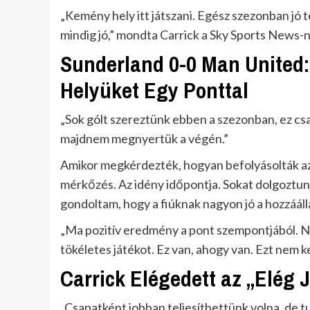
„Kemény hely itt játszani. Egész szezonban jó te
mindig jó,” mondta Carrick a Sky Sports News-n
Sunderland 0-0 Man United:
Helyüket Egy Ponttal
„Sok gólt szereztünk ebben a szezonban, ez cs
majdnem megnyertük a végén.”
Amikor megkérdezték, hogyan befolyásolták az 
mérkőzés. Az idény időpontja. Sokat dolgoztunk
gondoltam, hogy a fiúknak nagyon jó a hozzááll
„Ma pozitív eredmény a pont szempontjából. 
tökéletes játékot. Ez van, ahogy van. Ezt nem ke
Carrick Elégedett az „Elég 
„Csapatként jobban teljesíthettünk volna, de tu