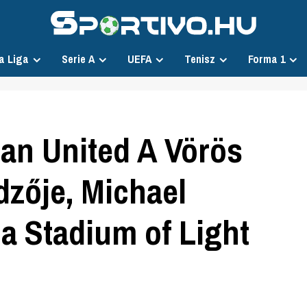
a Liga
Serie A
UEFA
Tenisz
Forma 1
an United A Vörös
zője, Michael
 a Stadium of Light