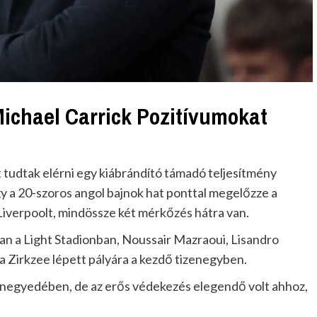
ichael Carrick Pozitívumokat
 tudtak elérni egy kiábrándító támadó teljesítmény
y a 20-szoros angol bajnok hat ponttal megelőzze a
Liverpoolt, mindössze két mérkőzés hátra van.
ban a Light Stadionban, Noussair Mazraoui, Lisandro
 Zirkzee lépett pályára a kezdő tizenegyben.
 negyedében, de az erős védekezés elegendő volt ahhoz,