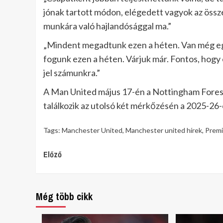
jónak tartott módon, elégedett vagyok az össz
munkára való hajlandósággal ma.”
„Mindent megadtunk ezen a héten. Van még eg
fogunk ezen a héten. Várjuk már. Fontos, hogy e
jel számunkra.”
A Man United május 17-én a Nottingham Forest
találkozik az utolsó két mérkőzésén a 2025-2
Tags:
Manchester United
,
Manchester united hírek
,
Premi
Continue
Előző
Reading
Még több cikk