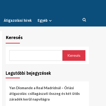
Átigazolási hírek
Egyéb
Keresés
Keresés
Legutóbbi bejegyzések
Yan Diomande a Real Madridnál – Óriási
átigazolás: csillagászati összeg és két ütős
záradék kerül napvilágra