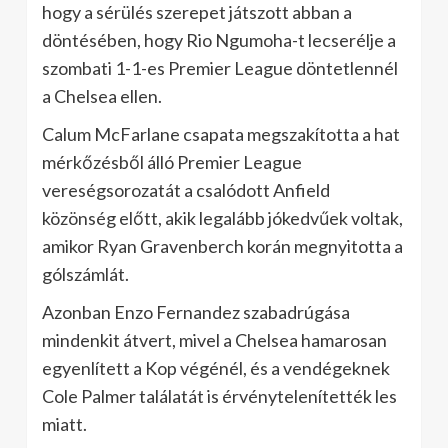
hogy a sérülés szerepet játszott abban a
döntésében, hogy Rio Ngumoha-t lecserélje a
szombati 1-1-es Premier League döntetlennél
a Chelsea ellen.
Calum McFarlane csapata megszakította a hat
mérkőzésből álló Premier League
vereségsorozatát a csalódott Anfield
közönség előtt, akik legalább jókedvűek voltak,
amikor Ryan Gravenberch korán megnyitotta a
gólszámlát.
Azonban Enzo Fernandez szabadrúgása
mindenkit átvert, mivel a Chelsea hamarosan
egyenlített a Kop végénél, és a vendégeknek
Cole Palmer találatát is érvénytelenítették les
miatt.