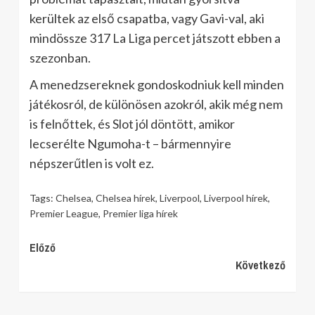
kerültek az első csapatba, vagy Gavi-val, aki
mindössze 317 La Liga percet játszott ebben a
szezonban.
A menedzsereknek gondoskodniuk kell minden
játékosról, de különösen azokról, akik még nem
is felnőttek, és Slot jól döntött, amikor
lecserélte Ngumoha-t – bármennyire
népszerűtlen is volt ez.
Tags:
Chelsea
,
Chelsea hírek
,
Liverpool
,
Liverpool hírek
,
Premier League
,
Premier liga hírek
Continue
Előző
Következő
Reading