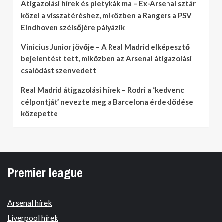
Átigazolási hírek és pletykák ma – Ex-Arsenal sztár
közel a visszatéréshez, miközben a Rangers a PSV
Eindhoven szélsőjére pályázik
Vinicius Junior jövője – A Real Madrid elképesztő
bejelentést tett, miközben az Arsenal átigazolási
csalódást szenvedett
Real Madrid átigazolási hírek – Rodri a ‘kedvenc
célpontját’ nevezte meg a Barcelona érdeklődése
közepette
Premier league
Arsenal hírek
Liverpool hírek