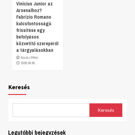
Vinicius Junior az
Arsenalhoz?
Fabrizio Romano
kulcsfontosságú
frissítése egy
befolyásos
közvetítő szerepéről
a tárgyalásokban
Kovács Péter
2026.08.05.
Keresés
Keresés
Legutóbbi bejegyzések