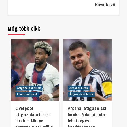
Következő
Reading
Még több cikk
Átigazolási hírek
Arsenal hírek
Liverpool hírek
Átigazolási hírek
Liverpool
Arsenal átigazolási
átigazolási hírek –
hírek – Mikel Arteta
Ibrahim Mbaye
lehetséges
szerepe a 145 millió
kezdőcsapata