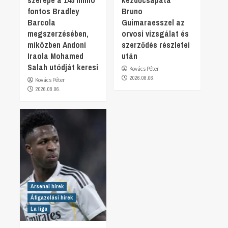
fontos Bradley
Bruno
Barcola
Guimaraesszel az
megszerzésében,
orvosi vizsgálat és
miközben Andoni
szerződés részletei
Iraola Mohamed
után
Salah utódját keresi
Kovács Péter
2026.08.06.
Kovács Péter
2026.08.06.
Arsenal hírek
Átigazolási hírek
La liga