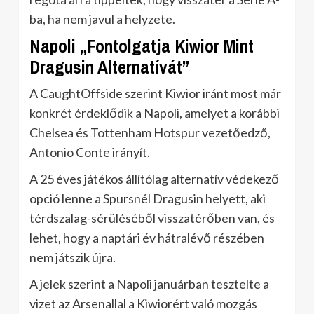
ba, ha nem javul a helyzete.
Napoli „Fontolgatja Kiwior Mint
Dragusin Alternatívát”
A CaughtOffside szerint Kiwior iránt most már
konkrét érdeklődik a Napoli, amelyet a korábbi
Chelsea és Tottenham Hotspur vezetőedző,
Antonio Conte irányít.
A 25 éves játékos állítólag alternatív védekező
opció lenne a Spursnél Dragusin helyett, aki
térdszalag-sérüléséből visszatérőben van, és
lehet, hogy a naptári év hátralévő részében
nem játszik újra.
A jelek szerint a Napoli januárban tesztelte a
vizet az Arsenallal a Kiwiorért való mozgás