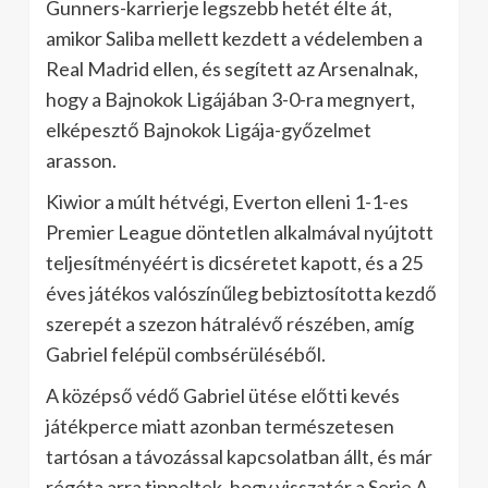
Gunners-karrierje legszebb hetét élte át,
amikor Saliba mellett kezdett a védelemben a
Real Madrid ellen, és segített az Arsenalnak,
hogy a Bajnokok Ligájában 3-0-ra megnyert,
elképesztő Bajnokok Ligája-győzelmet
arasson.
Kiwior a múlt hétvégi, Everton elleni 1-1-es
Premier League döntetlen alkalmával nyújtott
teljesítményéért is dicséretet kapott, és a 25
éves játékos valószínűleg bebiztosította kezdő
szerepét a szezon hátralévő részében, amíg
Gabriel felépül combsérüléséből.
A középső védő Gabriel ütése előtti kevés
játékperce miatt azonban természetesen
tartósan a távozással kapcsolatban állt, és már
régóta arra tippeltek, hogy visszatér a Serie A-