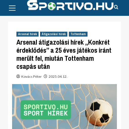
Primary
Skip
Menu
to
content
Arsenal hírek
Átigazolási hírek
Tottenham
Arsenal átigazolási hírek „Konkrét
érdeklődés” a 25 éves játékos iránt
merült fel, miután Tottenham
csapás után
Kovács Péter
2025.04.12.