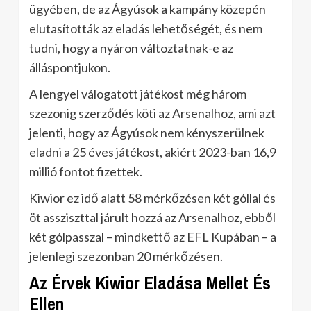
ügyében, de az Ágyúsok a kampány közepén
elutasították az eladás lehetőségét, és nem
tudni, hogy a nyáron változtatnak-e az
álláspontjukon.
A lengyel válogatott játékost még három
szezonig szerződés köti az Arsenalhoz, ami azt
jelenti, hogy az Ágyúsok nem kényszerülnek
eladni a 25 éves játékost, akiért 2023-ban 16,9
millió fontot fizettek.
Kiwior ez idő alatt 58 mérkőzésen két góllal és
öt assziszttal járult hozzá az Arsenalhoz, ebből
két gólpasszal – mindkettő az EFL Kupában – a
jelenlegi szezonban 20 mérkőzésen.
Az Érvek Kiwior Eladása Mellet És
Ellen