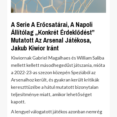
A Serie A Erőcsatárai, A Napoli
Állítólag „Konkrét Érdeklődést”
Mutatott Az Arsenal Játékosa,
Jakub Kiwior Iránt
Kiwiornak Gabriel Magalhaes és William Saliba
mellett kellett másodhegedűst játszania, mióta
a 2022-23-as szezon közepén Speziából az
Arsenalhoz került, és gyakran került kritikák
kereszttüzébe a hátul mutatott bizonytalan
teljesítménye miatt, amikor lehetőséget
kapott.
A lengyel válogatott játékos azonban nemrég