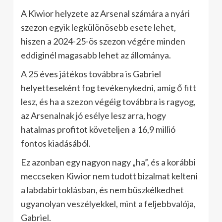
A Kiwior helyzete az Arsenal számára a nyári
szezon egyik legkülönösebb esete lehet,
hiszen a 2024-25-ös szezon végére minden
eddiginél magasabb lehet az állománya.
A 25 éves játékos továbbra is Gabriel
helyetteseként fog tevékenykedni, amíg ő fitt
lesz, és ha a szezon végéig továbbra is ragyog,
az Arsenalnak jó esélye lesz arra, hogy
hatalmas profitot követeljen a 16,9 millió
fontos kiadásából.
Ez azonban egy nagyon nagy „ha”, és a korábbi
meccseken Kiwior nem tudott bizalmat kelteni
a labdabirtoklásban, és nem büszkélkedhet
ugyanolyan veszélyekkel, mint a feljebbvalója,
Gabriel.