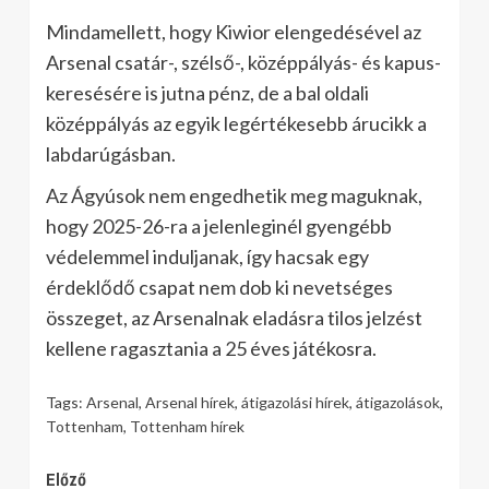
Mindamellett, hogy Kiwior elengedésével az
Arsenal csatár-, szélső-, középpályás- és kapus-
keresésére is jutna pénz, de a bal oldali
középpályás az egyik legértékesebb árucikk a
labdarúgásban.
Az Ágyúsok nem engedhetik meg maguknak,
hogy 2025-26-ra a jelenleginél gyengébb
védelemmel induljanak, így hacsak egy
érdeklődő csapat nem dob ki nevetséges
összeget, az Arsenalnak eladásra tilos jelzést
kellene ragasztania a 25 éves játékosra.
Tags:
Arsenal
,
Arsenal hírek
,
átigazolási hírek
,
átigazolások
,
Tottenham
,
Tottenham hírek
Continue
Előző