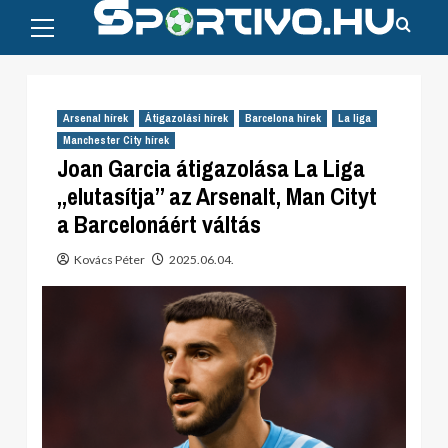
Primary
Skip
Menu
to
content
Arsenal hírek
Átigazolási hírek
Barcelona hírek
La liga
Manchester City hírek
Joan Garcia átigazolása La Liga
„elutasítja” az Arsenalt, Man Cityt
a Barcelonáért váltás
Kovács Péter
2025.06.04.