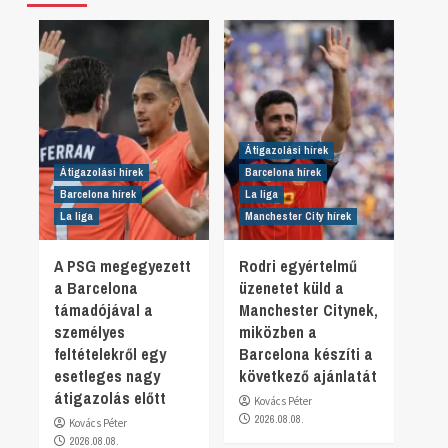
Átigazolási hírek
Átigazolási hírek
Barcelona hírek
Barcelona hírek
La liga
La liga
Manchester City hírek
A PSG megegyezett
Rodri egyértelmű
a Barcelona
üzenetet küld a
támadójával a
Manchester Citynek,
személyes
miközben a
feltételekről egy
Barcelona készíti a
esetleges nagy
következő ajánlatát
átigazolás előtt
Kovács Péter
2026.08.08.
Kovács Péter
2026.08.08.