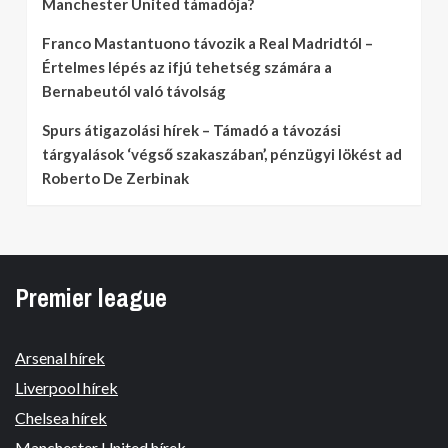
Manchester United támadója?
Franco Mastantuono távozik a Real Madridtól –
Értelmes lépés az ifjú tehetség számára a
Bernabeutól való távolság
Spurs átigazolási hírek – Támadó a távozási
tárgyalások ‘végső szakaszában’, pénzügyi lökést ad
Roberto De Zerbinak
Premier league
Arsenal hírek
Liverpool hírek
Chelsea hírek
Manchester United hírek