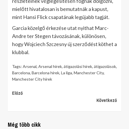
részleteinek véglegesítésén fognak dolgozni,
mielőtt hivatalosan is bemutatnák a kapust,
mint Hansi Flick csapatának legújabb tagját.
Garcia közelgő érkezése utat nyithat Marc-
Andre ter Stegen távozásának, különösen,
hogy Wojciech Szczesny új szerződést köthet a
klubbal.
Tags:
Arsenal
,
Arsenal hírek
,
átigazolási hírek
,
átigazolások
,
Barcelona
,
Barcelona hírek
,
La liga
,
Manchester City
,
Manchester City hírek
Continue
Előző
Következő
Reading
Még több cikk