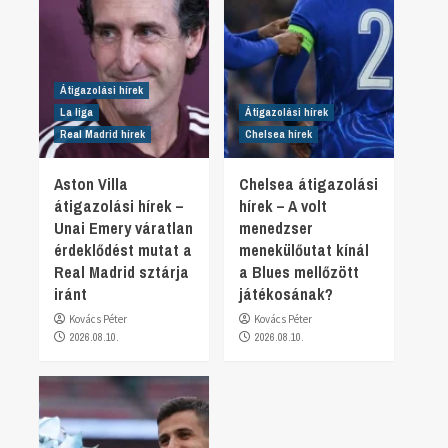
Átigazolási hírek
La liga
Átigazolási hírek
Real Madrid hírek
Chelsea hírek
Aston Villa
Chelsea átigazolási
átigazolási hírek –
hírek – A volt
Unai Emery váratlan
menedzser
érdeklődést mutat a
menekülőutat kínál
Real Madrid sztárja
a Blues mellőzött
iránt
játékosának?
Kovács Péter
Kovács Péter
2026.08.10.
2026.08.10.