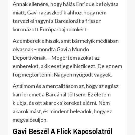
Annak ellenére, hogy hálás Enrique befolyása
miatt, Gavi ragaszkodik ahhoz, hogy nem
tervezi elhagyni a Barcelonát a frissen
koronázott Európa-bajnokokért.
Az emberek elhiszik, amit bármelyik médiában
olvasnak – mondta Gavi a Mundo
Deportivónak. – Megértem azokat az
embereket, akik esetleg elhiszik ezt. De ez nem
fog megtörténni. Nagyon nyugodt vagyok.
Az álmom és a mentalitásom az, hogy az egész
karrieremet a Barcánál töltsem. Ez életem
klubja, és ott akarok sikereket elérni. Nem
akarok mást, és mindent beleadok, hogy ez
megvalósuljon.
Gavi Beszél A Flick Kapcsolatról