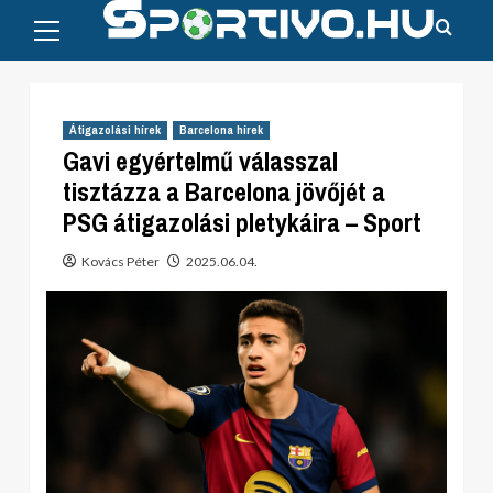
Primary
Skip
Menu
to
content
Átigazolási hírek
Barcelona hírek
Gavi egyértelmű válasszal
tisztázza a Barcelona jövőjét a
PSG átigazolási pletykáira – Sport
Kovács Péter
2025.06.04.