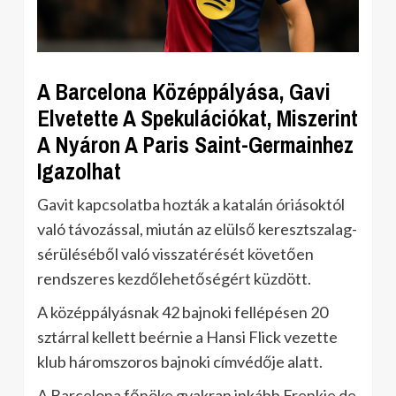
A Barcelona Középpályása, Gavi
Elvetette A Spekulációkat, Miszerint
A Nyáron A Paris Saint-Germainhez
Igazolhat
Gavit kapcsolatba hozták a katalán óriásoktól
való távozással, miután az elülső keresztszalag-
sérüléséből való visszatérését követően
rendszeres kezdőlehetőségért küzdött.
A középpályásnak 42 bajnoki fellépésen 20
sztárral kellett beérnie a Hansi Flick vezette
klub háromszoros bajnoki címvédője alatt.
A Barcelona főnöke gyakran inkább Frenkie de