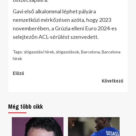
Gavi első alkalommal léphet pályára
nemzetközi mérkőzésen azóta, hogy 2023
novemberében, a Grúzia elleni Euro 2024-es
selejtezőn ACL-sérülést szenvedett.
Tags:
átigazolási hírek
,
átigazolások
,
Barcelona
,
Barcelona
hírek
Continue
Előző
Következő
Reading
Még több cikk