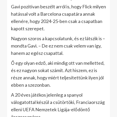
Gavi pozitívan beszélt arról is, hogy Flick milyen
hatással volt a Barcelona csapatára annak
ellenére, hogy 2024-25-ben csak a csapatban
kapott szerepet.
Nagyon szoros a kapcsolatunk, és ez látszik is –
mondta Gavi. – De ez nem csak velem van így,
hanem az egész csapattal.
Ő egy olyan edző, aki mindig ott van melletted,
és ez nagyon sokat számít. Azt hiszem, ez is
része annak, hogy miért teljesítettünk ilyen jól
ebben a szezonban.
A 20 éves játékos jelenleg a spanyol
válogatottal készül a csütörtöki, Franciaország
elleni UEFA Nemzetek Ligája-elődöntő
összecsapásra.