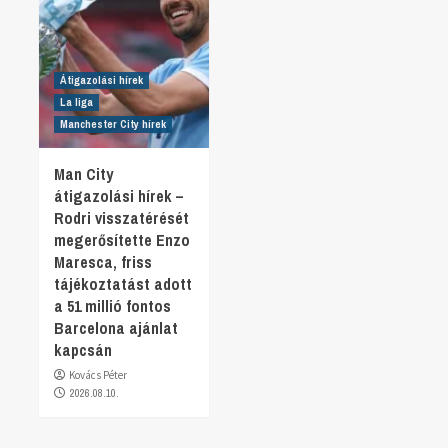
Átigazolási hírek
La liga
Manchester City hírek
Man City
átigazolási hírek –
Rodri visszatérését
megerősítette Enzo
Maresca, friss
tájékoztatást adott
a 51 millió fontos
Barcelona ajánlat
kapcsán
Kovács Péter
2026.08.10.