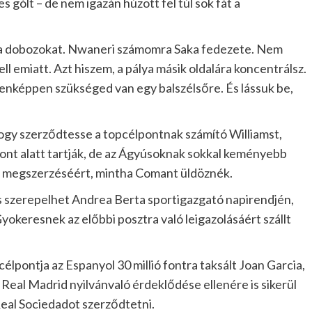
 gólt – de nem igazán húzott fel túl sok fát a
á a dobozokat. Nwaneri számomra Saka fedezete. Nem
l emiatt. Azt hiszem, a pálya másik oldalára koncentrálsz.
enképpen szükséged van egy balszélsőre. És lássuk be,
hogy szerződtesse a topcélpontnak számító Williamst,
ó font alatt tartják, de az Ágyúsoknak sokkal keményebb
 megszerzéséért, mintha Comant üldöznék.
is szerepelhet Andrea Berta sportigazgató napirendjén,
Gyokeresnek az előbbi posztra való leigazolásáért szállt
élpontja az Espanyol 30 millió fontra taksált Joan Garcia,
 Real Madrid nyilvánvaló érdeklődése ellenére is sikerül
Real Sociedadot szerződtetni.