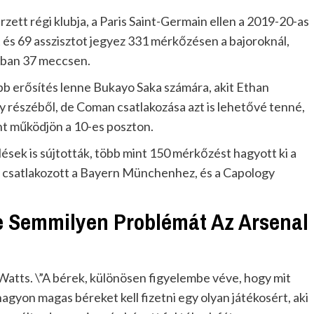
ett régi klubja, a Paris Saint-Germain ellen a 2019-20-as
 és 69 asszisztot jegyez 331 mérkőzésen a bajoroknál,
onban 37 meccsen.
bb erősítés lenne Bukayo Saka számára, akit Ethan
 részéből, de Coman csatlakozása azt is lehetővé tenné,
t működjön a 10-es poszton.
sek is sújtották, több mint 150 mérkőzést hagyott ki a
tt csatlakozott a Bayern Münchenhez, és a Capology
 Semmilyen Problémát Az Arsenal
 Watts. \”A bérek, különösen figyelembe véve, hogy mit
agyon magas béreket kell fizetni egy olyan játékosért, aki