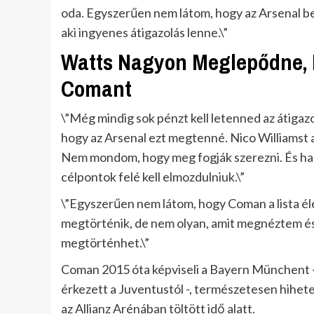
oda. Egyszerűen nem látom, hogy az Arsenal be
aki ingyenes átigazolás lenne.\”
Watts Nagyon Meglepődne, 
Comant
\”Még mindig sok pénzt kell letenned az átigazo
hogy az Arsenal ezt megtenné. Nico Williamst ak
Nem mondom, hogy meg fogják szerezni. És ha 
célpontok felé kell elmozdulniuk.\”
\”Egyszerűen nem látom, hogy Coman a lista 
megtörténik, de nem olyan, amit megnéztem és 
megtörténhet.\”
Coman 2015 óta képviseli a Bayern Münchent – 
érkezett a Juventustól -, természetesen hihetet
az Allianz Arénában töltött idő alatt.