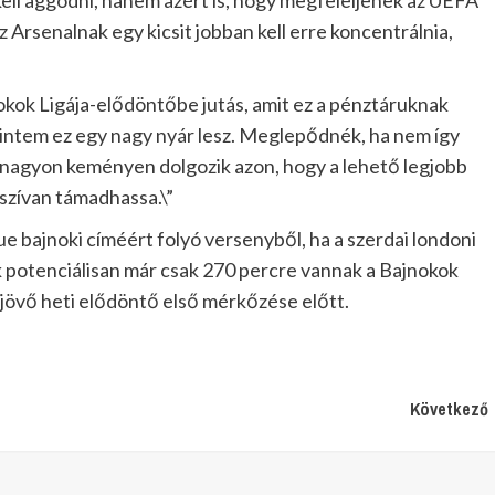
ell aggódni, hanem azért is, hogy megfeleljenek az UEFA
 Arsenalnak egy kicsit jobban kell erre koncentrálnia,
okok Ligája-elődöntőbe jutás, amit ez a pénztáruknak
zerintem ez egy nagy nyár lesz. Meglepődnék, ha nem így
s nagyon keményen dolgozik azon, hogy a lehető legjobb
szívan támadhassa.\”
ue bajnoki címéért folyó versenyből, ha a szerdai londoni
ok potenciálisan már csak 270 percre vannak a Bajnokok
i jövő heti elődöntő első mérkőzése előtt.
Következő