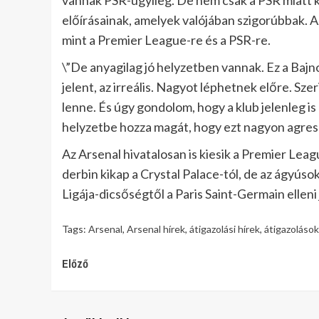
vannak PSR-ügyileg. De nem csak a PSR miatt k
előírásainak, amelyek valójában szigorúbbak. Az
mint a Premier League-re és a PSR-re.
\”De anyagilag jó helyzetben vannak. Ez a Bajn
jelent, az irreális. Nagyot léphetnek előre. S
lenne. És úgy gondolom, hogy a klub jelenleg i
helyzetbe hozza magát, hogy ezt nagyon agres
Az Arsenal hivatalosan is kiesik a Premier Leag
derbin kikap a Crystal Palace-tól, de az ágyús
Ligája-dicsőségtől a Paris Saint-Germain ellen
Tags:
Arsenal
,
Arsenal hírek
,
átigazolási hírek
,
átigazolások
Continue
Előző
Reading