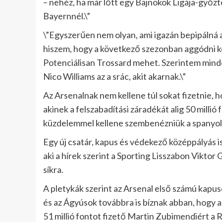
– nehéz, ha már lőtt egy Bajnokok Ligája-győztes
Bayernnél.\”
\”Egyszerűen nem olyan, ami igazán bepipáln
hiszem, hogy a következő szezonban aggódni kel
Potenciálisan Trossard mehet. Szerintem mind
Nico Williams az a srác, akit akarnak.\”
Az Arsenalnak nem kellene túl sokat fizetnie, 
akinek a felszabadítási záradékát alig 50 milli
küzdelemmel kellene szembenézniük a spanyol
Egy új csatár, kapus és védekező középpályás 
aki a hírek szerint a Sporting Lisszabon Viktor 
síkra.
A pletykák szerint az Arsenal első számú kapusc
és az Ágyúsok továbbra is bíznak abban, hogy a
51 millió fontot fizető Martin Zubimendiért a 