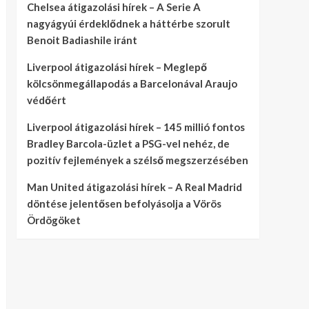
Chelsea átigazolási hírek – A Serie A
nagyágyúi érdeklődnek a háttérbe szorult
Benoit Badiashile iránt
Liverpool átigazolási hírek – Meglepő
kölcsönmegállapodás a Barcelonával Araujo
védőért
Liverpool átigazolási hírek – 145 millió fontos
Bradley Barcola-üzlet a PSG-vel nehéz, de
pozitív fejlemények a szélső megszerzésében
Man United átigazolási hírek – A Real Madrid
döntése jelentősen befolyásolja a Vörös
Ördögöket