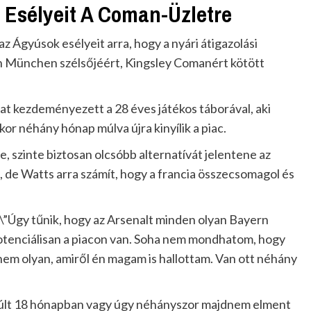
 Esélyeit A Coman-Üzletre
z Ágyúsok esélyeit arra, hogy a nyári átigazolási
rn München szélsőjéért, Kingsley Comanért kötött
kat kezdeményezett a 28 éves játékos táborával, aki
or néhány hónap múlva újra kinyílik a piac.
, szinte biztosan olcsóbb alternatívát jelentene az
t, de Watts arra számít, hogy a francia összecsomagol és
 \”Úgy tűnik, hogy az Arsenalt minden olyan Bayern
otenciálisan a piacon van. Soha nem mondhatom, hogy
 nem olyan, amiről én magam is hallottam. Van ott néhány
múlt 18 hónapban vagy úgy néhányszor majdnem elment