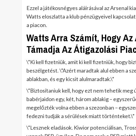
Ezzel a játékosnégyes aláírásával az Arsenal ki
Watts eloszlatta a klub pénzügyeivel kapcsolat
a piacon.
Watts Arra Számít, Hogy Az
Támadja Az Átigazolási Pia
\”Ki kell fizetniük, amit ki kell fizetniük, hogy
beszélgetést. \”Azért maradtak alul ebben a sz
ablakban, és egy kicsit alulmaradtak.\”
\”Biztosítaniuk kell, hogy ezt nem tehetik meg
babérjaidon egy, két, három ablakig – egyszer
megelőzték volna ebben a szezonban – egysze
fedezni tudják a sérülések miatt történteket.\”
\”Lesznek eladások. Kiwior potenciálisan, Tros