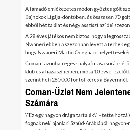
A támadó emlékezetes módon győztes gólt szerz
Bajnokok Ligája-döntőben, és összesen 70 gólt
ebből hét találat és négy assziszt az idei szez
A 28 éves játékos nem biztos, hogy a legrossza
Nwaneri ebben a szezonban levett a terhek egy
hogy Nwaneri Martin Odegaard helyettesekén
Comant azonban egész pályafutása során sérülé
klub és a haza színeiben, mióta 10 évvel ezelő
szerint heti 280 000 fontot keres a Bayernnél.
Coman-Üzlet Nem Jelentene
Számára
\”Ez egy nagyon drága tartalék\” – tette hozzá
fognak neki ajánlani Szaúd-Arábiából, nagyon-n