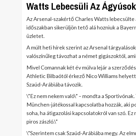
Watts Lebecsüli Az Ágyúsok
Az Arsenal-szakértő Charles Watts lebecsülte a
időszakban sikerüljön tető alá hozniuk a Baye
üzletet.
A múlt heti hírek szerint az Arsenal tárgyaláso
valószínűleg távozhat a német gigászoktól, amik
Mivel Comannak két év múlva lejár a szerződése
Athletic Bilbaótól érkező Nico Williams helyet
Szaúd-Arábiába távozik.
\”Ez nem nekem való\” – mondta a Sportivónak.
München-játékossal kapcsolatba hozzák, aki p
soha, ha átigazolási kapcsolatokról van szó. Ez
piros zászló.\”
\”Szerintem csak Szaúd-Arábiába megy. Az el