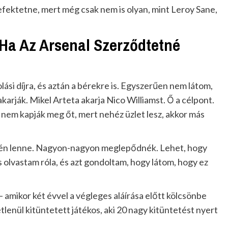
fektetne, mert még csak nem is olyan, mint Leroy Sane,
Ha Az Arsenal Szerződtetné
lási díjra, és aztán a bérekre is. Egyszerűen nem látom,
arják. Mikel Arteta akarja Nico Williamst. Ő a célpont.
nem kapják meg őt, mert nehéz üzlet lesz, akkor más
élén lenne. Nagyon-nagyon meglepődnék. Lehet, hogy
olvastam róla, és azt gondoltam, hogy látom, hogy ez
amikor két évvel a végleges aláírása előtt kölcsönbe
lenül kitüntetett játékos, aki 20 nagy kitüntetést nyert