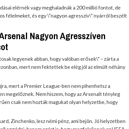
adásai elérnék vagy meghaladnák a 200 millió fontot, de
os félelmeket, és egy \”nagyon agresszív\” nyárról beszélt
 Arsenal Nagyon Agresszíven
cot
 biztosak legyenek abban, hogy valóban erősek\” – zárta a
ezonban, mert nem fektettek be elég jól az elmúlt néhány
 újra, mert a Premier League-ben nem pihenhetsz a
űen megelőznek. Nem hiszem, hogy az Arsenalt tényleg
rűen csak nem hozták magukat olyan helyzetbe, hogy
sard, Zinchenko, lesz némi pénz, ami bejön. Jó helyzetben